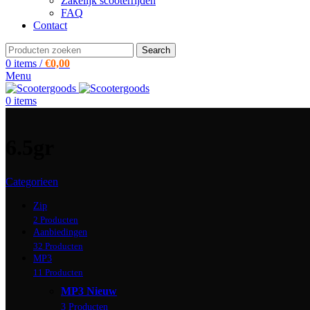
Zakelijk scooterrijden
FAQ
Contact
Search
0
items
/
€
0,00
Menu
0
items
6.5gr
Categorieen
Zip
2 Producten
Aanbiedingen
32 Producten
MP3
11 Producten
MP3 Nieuw
3 Producten