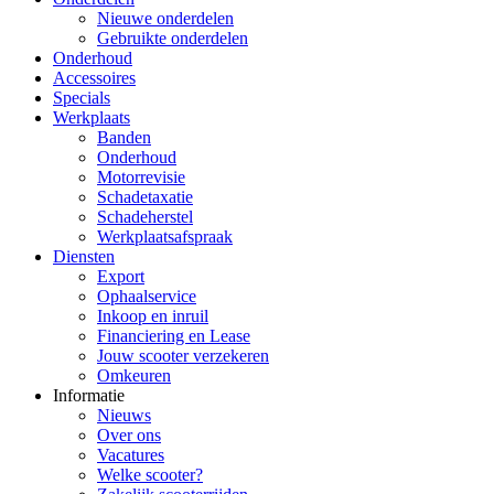
Nieuwe onderdelen
Gebruikte onderdelen
Onderhoud
Accessoires
Specials
Werkplaats
Banden
Onderhoud
Motorrevisie
Schadetaxatie
Schadeherstel
Werkplaatsafspraak
Diensten
Export
Ophaalservice
Inkoop en inruil
Financiering en Lease
Jouw scooter verzekeren
Omkeuren
Informatie
Nieuws
Over ons
Vacatures
Welke scooter?