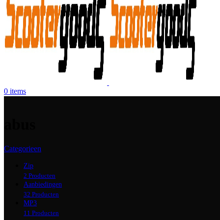
0
items
abus
Categorieen
Zip
2 Producten
Aanbiedingen
32 Producten
MP3
11 Producten