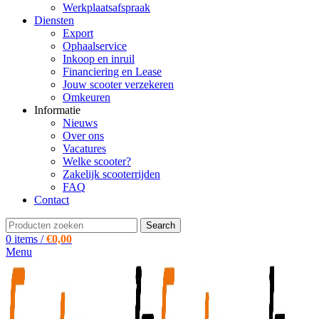
Werkplaatsafspraak
Diensten
Export
Ophaalservice
Inkoop en inruil
Financiering en Lease
Jouw scooter verzekeren
Omkeuren
Informatie
Nieuws
Over ons
Vacatures
Welke scooter?
Zakelijk scooterrijden
FAQ
Contact
Search
0
items
/
€
0,00
Menu