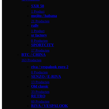
SXR 50
1 Product
mojito / habana
21 Producten
rally
1 Product
sr factory
0 Producten
SPORTCITY
17 Producten
BTC / CHINA
163 Producten
riva / vespalook euro 2
0 Producten
SENZO / E-RIVA
13 Producten
Old classic
33 Producten
RETRO
60 Producten
RIVA / VESPALOOK