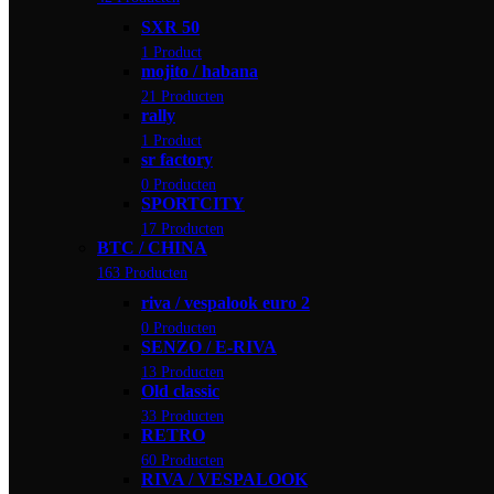
SXR 50
1 Product
mojito / habana
21 Producten
rally
1 Product
sr factory
0 Producten
SPORTCITY
17 Producten
BTC / CHINA
163 Producten
riva / vespalook euro 2
0 Producten
SENZO / E-RIVA
13 Producten
Old classic
33 Producten
RETRO
60 Producten
RIVA / VESPALOOK