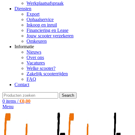
Werkplaatsafspraak
Diensten
Export
Ophaalservice
Inkoop en inruil
Financiering en Lease
Jouw scooter verzekeren
Omkeuren
Informatie
Nieuws
Over ons
Vacatures
Welke scooter?
Zakelijk scooterrijden
FAQ
Contact
Search
0
items
/
€
0,00
Menu