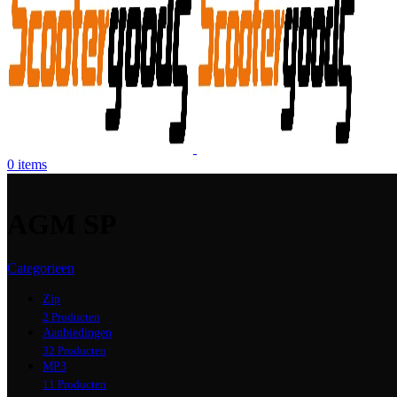
0
items
AGM SP
Categorieen
Zip
2 Producten
Aanbiedingen
32 Producten
MP3
11 Producten