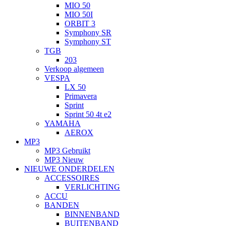
MIO 50
MIO 50I
ORBIT 3
Symphony SR
Symphony ST
TGB
203
Verkoop algemeen
VESPA
LX 50
Primavera
Sprint
Sprint 50 4t e2
YAMAHA
AEROX
MP3
MP3 Gebruikt
MP3 Nieuw
NIEUWE ONDERDELEN
ACCESSOIRES
VERLICHTING
ACCU
BANDEN
BINNENBAND
BUITENBAND