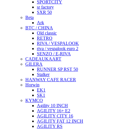
SPORTCITY
sr factory
SXR 50
Beta
Ark
BTC / CHINA
Old classic
RETRO
RIVA / VESPALOOK
riva / vespalook euro 2
SENZO / E-RIVA
CADEAUKAART
GILERA
RUNNER SP RST 50
Stalker
HANWAY CAFE RACER
Horwin
EK1
SK1
KYMCO
Agility 10 INCH
AGILITY 16+ E2
AGILITY CITY 16
AGILITY FAT 12 INCH
AGILITY RS