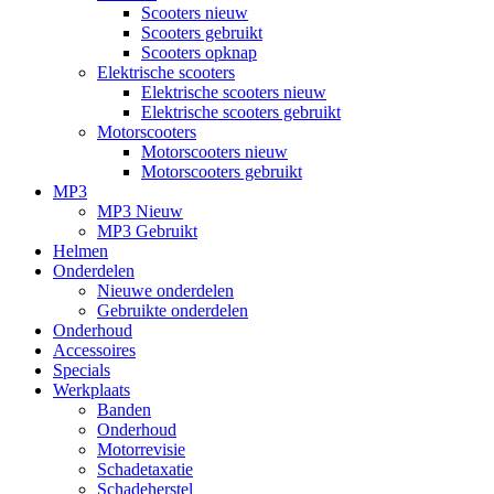
Scooters nieuw
Scooters gebruikt
Scooters opknap
Elektrische scooters
Elektrische scooters nieuw
Elektrische scooters gebruikt
Motorscooters
Motorscooters nieuw
Motorscooters gebruikt
MP3
MP3 Nieuw
MP3 Gebruikt
Helmen
Onderdelen
Nieuwe onderdelen
Gebruikte onderdelen
Onderhoud
Accessoires
Specials
Werkplaats
Banden
Onderhoud
Motorrevisie
Schadetaxatie
Schadeherstel