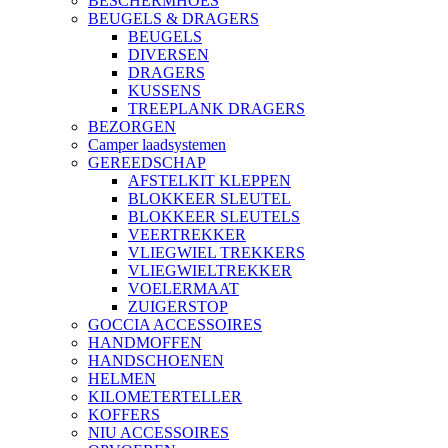
BESCHERMHOES
BEUGELS & DRAGERS
BEUGELS
DIVERSEN
DRAGERS
KUSSENS
TREEPLANK DRAGERS
BEZORGEN
Camper laadsystemen
GEREEDSCHAP
AFSTELKIT KLEPPEN
BLOKKEER SLEUTEL
BLOKKEER SLEUTELS
VEERTREKKER
VLIEGWIEL TREKKERS
VLIEGWIELTREKKER
VOELERMAAT
ZUIGERSTOP
GOCCIA ACCESSOIRES
HANDMOFFEN
HANDSCHOENEN
HELMEN
KILOMETERTELLER
KOFFERS
NIU ACCESSOIRES