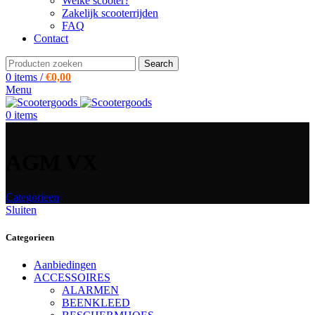
Welke scooter?
Zakelijk scooterrijden
FAQ
Contact
Search
0
items
/
€
0,00
Menu
0
items
AGM VX
Categorieen
Sluiten
Categorieen
Aanbiedingen
ACCESSOIRES
ALARMEN
BEENKLEED