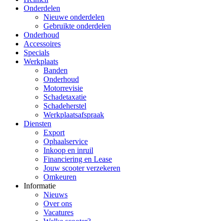
Onderdelen
Nieuwe onderdelen
Gebruikte onderdelen
Onderhoud
Accessoires
Specials
Werkplaats
Banden
Onderhoud
Motorrevisie
Schadetaxatie
Schadeherstel
Werkplaatsafspraak
Diensten
Export
Ophaalservice
Inkoop en inruil
Financiering en Lease
Jouw scooter verzekeren
Omkeuren
Informatie
Nieuws
Over ons
Vacatures