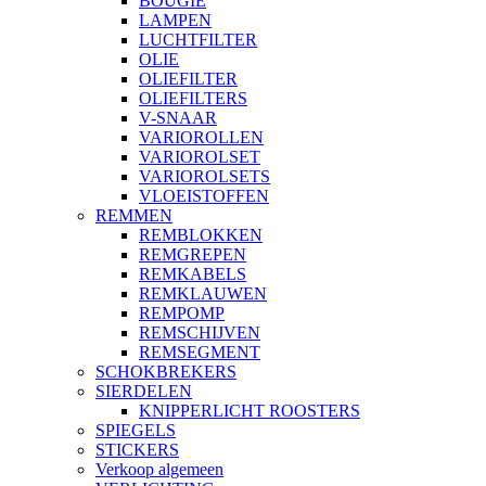
BOUGIE
LAMPEN
LUCHTFILTER
OLIE
OLIEFILTER
OLIEFILTERS
V-SNAAR
VARIOROLLEN
VARIOROLSET
VARIOROLSETS
VLOEISTOFFEN
REMMEN
REMBLOKKEN
REMGREPEN
REMKABELS
REMKLAUWEN
REMPOMP
REMSCHIJVEN
REMSEGMENT
SCHOKBREKERS
SIERDELEN
KNIPPERLICHT ROOSTERS
SPIEGELS
STICKERS
Verkoop algemeen