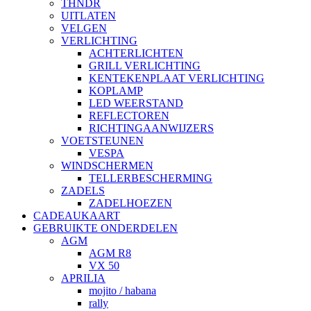
THNDR
UITLATEN
VELGEN
VERLICHTING
ACHTERLICHTEN
GRILL VERLICHTING
KENTEKENPLAAT VERLICHTING
KOPLAMP
LED WEERSTAND
REFLECTOREN
RICHTINGAANWIJZERS
VOETSTEUNEN
VESPA
WINDSCHERMEN
TELLERBESCHERMING
ZADELS
ZADELHOEZEN
CADEAUKAART
GEBRUIKTE ONDERDELEN
AGM
AGM R8
VX 50
APRILIA
mojito / habana
rally