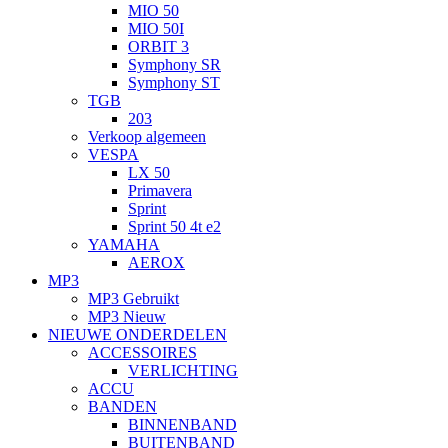
MIO 50
MIO 50I
ORBIT 3
Symphony SR
Symphony ST
TGB
203
Verkoop algemeen
VESPA
LX 50
Primavera
Sprint
Sprint 50 4t e2
YAMAHA
AEROX
MP3
MP3 Gebruikt
MP3 Nieuw
NIEUWE ONDERDELEN
ACCESSOIRES
VERLICHTING
ACCU
BANDEN
BINNENBAND
BUITENBAND