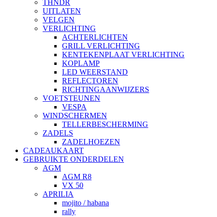
THNDR
UITLATEN
VELGEN
VERLICHTING
ACHTERLICHTEN
GRILL VERLICHTING
KENTEKENPLAAT VERLICHTING
KOPLAMP
LED WEERSTAND
REFLECTOREN
RICHTINGAANWIJZERS
VOETSTEUNEN
VESPA
WINDSCHERMEN
TELLERBESCHERMING
ZADELS
ZADELHOEZEN
CADEAUKAART
GEBRUIKTE ONDERDELEN
AGM
AGM R8
VX 50
APRILIA
mojito / habana
rally