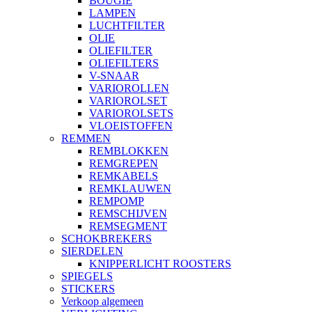
BOUGIE
LAMPEN
LUCHTFILTER
OLIE
OLIEFILTER
OLIEFILTERS
V-SNAAR
VARIOROLLEN
VARIOROLSET
VARIOROLSETS
VLOEISTOFFEN
REMMEN
REMBLOKKEN
REMGREPEN
REMKABELS
REMKLAUWEN
REMPOMP
REMSCHIJVEN
REMSEGMENT
SCHOKBREKERS
SIERDELEN
KNIPPERLICHT ROOSTERS
SPIEGELS
STICKERS
Verkoop algemeen