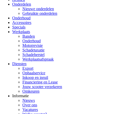
Onderdelen
Nieuwe onderdelen
Gebruikte onderdelen
Onderhoud
Accessoires
Specials
Werkplaats
Banden
Onderhoud
Motorrevisie
Schadetaxatie
Schadeherstel
Werkplaatsafspraak
Diensten
Export
Ophaalservice
Inkoop en inruil
Financiering en Lease
Jouw scooter verzekeren
Omkeuren
Informatie
Nieuws
Over ons
Vacatures