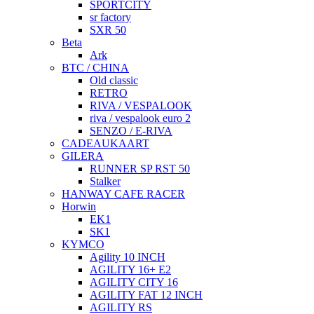
SPORTCITY
sr factory
SXR 50
Beta
Ark
BTC / CHINA
Old classic
RETRO
RIVA / VESPALOOK
riva / vespalook euro 2
SENZO / E-RIVA
CADEAUKAART
GILERA
RUNNER SP RST 50
Stalker
HANWAY CAFE RACER
Horwin
EK1
SK1
KYMCO
Agility 10 INCH
AGILITY 16+ E2
AGILITY CITY 16
AGILITY FAT 12 INCH
AGILITY RS