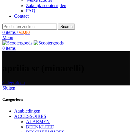
Welke scooter?
Zakelijk scooterrijden
FAQ
Contact
Search
0
items
/
€
0,00
Menu
0
items
aprilia sr (minarelli)
Categorieen
Sluiten
Categorieen
Aanbiedingen
ACCESSOIRES
ALARMEN
BEENKLEED