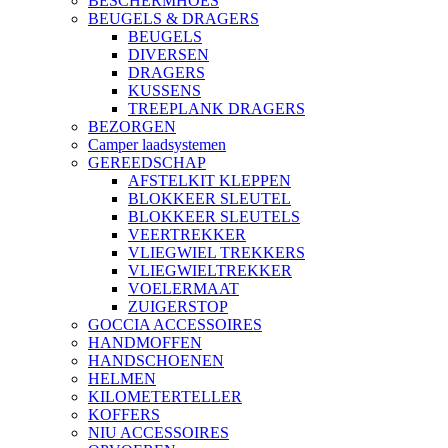
BESCHERMHOES
BEUGELS & DRAGERS
BEUGELS
DIVERSEN
DRAGERS
KUSSENS
TREEPLANK DRAGERS
BEZORGEN
Camper laadsystemen
GEREEDSCHAP
AFSTELKIT KLEPPEN
BLOKKEER SLEUTEL
BLOKKEER SLEUTELS
VEERTREKKER
VLIEGWIEL TREKKERS
VLIEGWIELTREKKER
VOELERMAAT
ZUIGERSTOP
GOCCIA ACCESSOIRES
HANDMOFFEN
HANDSCHOENEN
HELMEN
KILOMETERTELLER
KOFFERS
NIU ACCESSOIRES