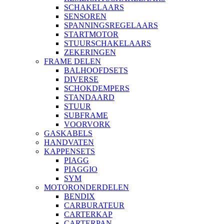
SCHAKELAARS
SENSOREN
SPANNINGSREGELAARS
STARTMOTOR
STUURSCHAKELAARS
ZEKERINGEN
FRAME DELEN
BALHOOFDSETS
DIVERSE
SCHOKDEMPERS
STANDAARD
STUUR
SUBFRAME
VOORVORK
GASKABELS
HANDVATEN
KAPPENSETS
PIAGG
PIAGGIO
SYM
MOTORONDERDELEN
BENDIX
CARBURATEUR
CARTERKAP
CARTERPAN