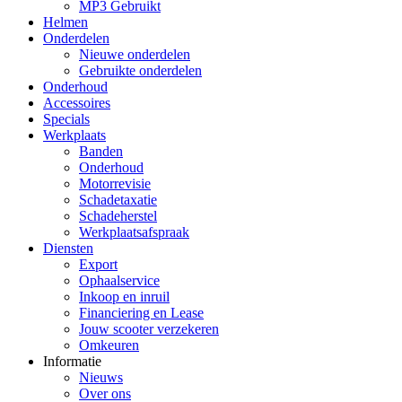
MP3 Gebruikt
Helmen
Onderdelen
Nieuwe onderdelen
Gebruikte onderdelen
Onderhoud
Accessoires
Specials
Werkplaats
Banden
Onderhoud
Motorrevisie
Schadetaxatie
Schadeherstel
Werkplaatsafspraak
Diensten
Export
Ophaalservice
Inkoop en inruil
Financiering en Lease
Jouw scooter verzekeren
Omkeuren
Informatie
Nieuws
Over ons