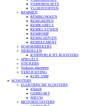
VARIOROLSETS
VLOEISTOFFEN
REMMEN
REMBLOKKEN
REMGREPEN
REMKABELS
REMKLAUWEN
REMPOMP
REMSCHIJVEN
REMSEGMENT
SCHOKBREKERS
SIERDELEN
KNIPPERLICHT ROOSTERS
SPIEGELS
STICKERS
Verkoop algemeen
VERLICHTING
KOPLAMP
SCOOTERS
ELEKTRISCHE SCOOTERS
45km/h
GEBRUIKT
NIEUW
MOTORSCOOTERS