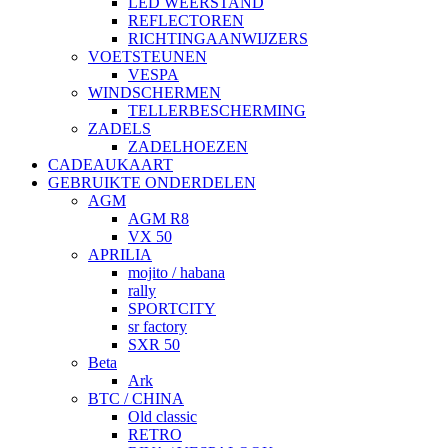
LED WEERSTAND
REFLECTOREN
RICHTINGAANWIJZERS
VOETSTEUNEN
VESPA
WINDSCHERMEN
TELLERBESCHERMING
ZADELS
ZADELHOEZEN
CADEAUKAART
GEBRUIKTE ONDERDELEN
AGM
AGM R8
VX 50
APRILIA
mojito / habana
rally
SPORTCITY
sr factory
SXR 50
Beta
Ark
BTC / CHINA
Old classic
RETRO