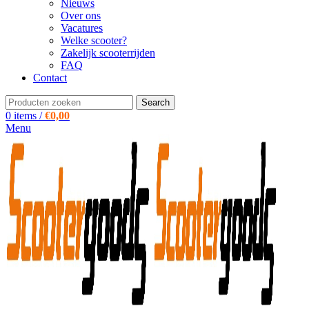
Nieuws
Over ons
Vacatures
Welke scooter?
Zakelijk scooterrijden
FAQ
Contact
Search
0
items
/
€
0,00
Menu