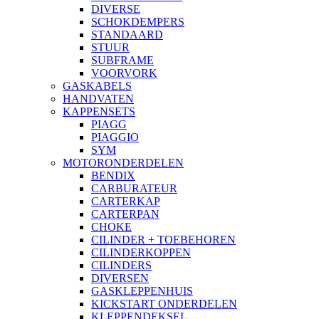
DIVERSE
SCHOKDEMPERS
STANDAARD
STUUR
SUBFRAME
VOORVORK
GASKABELS
HANDVATEN
KAPPENSETS
PIAGG
PIAGGIO
SYM
MOTORONDERDELEN
BENDIX
CARBURATEUR
CARTERKAP
CARTERPAN
CHOKE
CILINDER + TOEBEHOREN
CILINDERKOPPEN
CILINDERS
DIVERSEN
GASKLEPPENHUIS
KICKSTART ONDERDELEN
KLEPPENDEKSEL