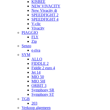
KISBEE
NEW VIVACITY
New Vivacity 4t
SPEEDFIGHT 2
SPEEDFIGHT 4
V-clic
Vivacity
PIAGGIO
FLY
Zip
Senzo
e-riva
SYM
ALLO
FIDDLE 2
Fiddle 2 euro 4
Jet 14
MIO 50
MIO 50I
ORBIT 3
Symphony SR
Symphony ST
TGB
203
Verkoop algemeen