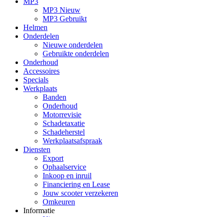
MP3
MP3 Nieuw
MP3 Gebruikt
Helmen
Onderdelen
Nieuwe onderdelen
Gebruikte onderdelen
Onderhoud
Accessoires
Specials
Werkplaats
Banden
Onderhoud
Motorrevisie
Schadetaxatie
Schadeherstel
Werkplaatsafspraak
Diensten
Export
Ophaalservice
Inkoop en inruil
Financiering en Lease
Jouw scooter verzekeren
Omkeuren
Informatie