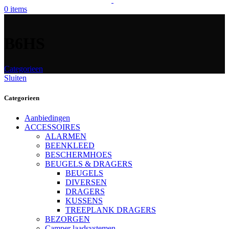
0
items
B6HS
Categorieen
Sluiten
Categorieen
Aanbiedingen
ACCESSOIRES
ALARMEN
BEENKLEED
BESCHERMHOES
BEUGELS & DRAGERS
BEUGELS
DIVERSEN
DRAGERS
KUSSENS
TREEPLANK DRAGERS
BEZORGEN
Camper laadsystemen