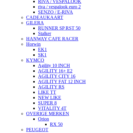
RIVA / VESPALOOK
riva / vespalook euro 2
SENZO / E-RIVA
CADEAUKAART
GILERA
RUNNER SP RST 50
Stalker
HANWAY CAFE RACER
Horwin
EK1
SK1
KYMCO
Agility 10 INCH
AGILITY 16+ E2
AGILITY CITY 16
AGILITY FAT 12 INCH
AGILITY RS
LIKE TT
NEW LIKE
SUPER 8
VITALITY 4T
OVERIGE MERKEN
Orion
RX 50
PEUGEOT