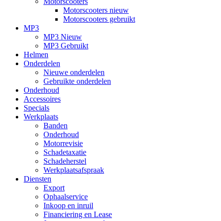
Motorscooters
Motorscooters nieuw
Motorscooters gebruikt
MP3
MP3 Nieuw
MP3 Gebruikt
Helmen
Onderdelen
Nieuwe onderdelen
Gebruikte onderdelen
Onderhoud
Accessoires
Specials
Werkplaats
Banden
Onderhoud
Motorrevisie
Schadetaxatie
Schadeherstel
Werkplaatsafspraak
Diensten
Export
Ophaalservice
Inkoop en inruil
Financiering en Lease