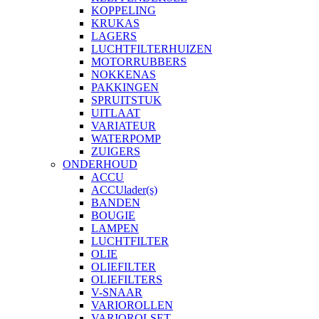
KOPPELING
KRUKAS
LAGERS
LUCHTFILTERHUIZEN
MOTORRUBBERS
NOKKENAS
PAKKINGEN
SPRUITSTUK
UITLAAT
VARIATEUR
WATERPOMP
ZUIGERS
ONDERHOUD
ACCU
ACCUlader(s)
BANDEN
BOUGIE
LAMPEN
LUCHTFILTER
OLIE
OLIEFILTER
OLIEFILTERS
V-SNAAR
VARIOROLLEN
VARIOROLSET