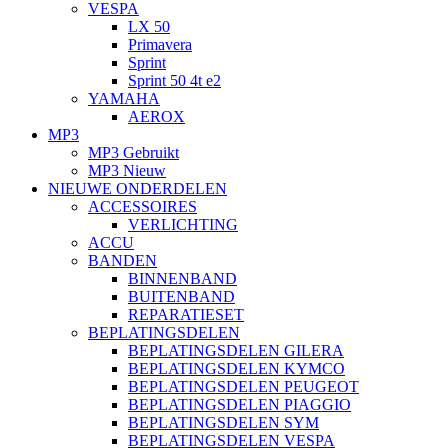
VESPA
LX 50
Primavera
Sprint
Sprint 50 4t e2
YAMAHA
AEROX
MP3
MP3 Gebruikt
MP3 Nieuw
NIEUWE ONDERDELEN
ACCESSOIRES
VERLICHTING
ACCU
BANDEN
BINNENBAND
BUITENBAND
REPARATIESET
BEPLATINGSDELEN
BEPLATINGSDELEN GILERA
BEPLATINGSDELEN KYMCO
BEPLATINGSDELEN PEUGEOT
BEPLATINGSDELEN PIAGGIO
BEPLATINGSDELEN SYM
BEPLATINGSDELEN VESPA