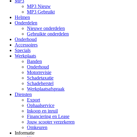
MP3
MP3 Nieuw
MP3 Gebruikt
Helmen
Onderdelen
Nieuwe onderdelen
Gebruikte onderdelen
Onderhoud
Accessoires
Specials
Werkplaats
Banden
Onderhoud
Motorrevisie
Schadetaxatie
Schadeherstel
Werkplaatsafspraak
Diensten
Export
Ophaalservice
Inkoop en inruil
Financiering en Lease
Jouw scooter verzekeren
Omkeuren
Informatie