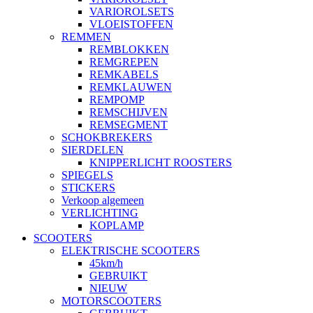
VARIOROLSETS
VLOEISTOFFEN
REMMEN
REMBLOKKEN
REMGREPEN
REMKABELS
REMKLAUWEN
REMPOMP
REMSCHIJVEN
REMSEGMENT
SCHOKBREKERS
SIERDELEN
KNIPPERLICHT ROOSTERS
SPIEGELS
STICKERS
Verkoop algemeen
VERLICHTING
KOPLAMP
SCOOTERS
ELEKTRISCHE SCOOTERS
45km/h
GEBRUIKT
NIEUW
MOTORSCOOTERS