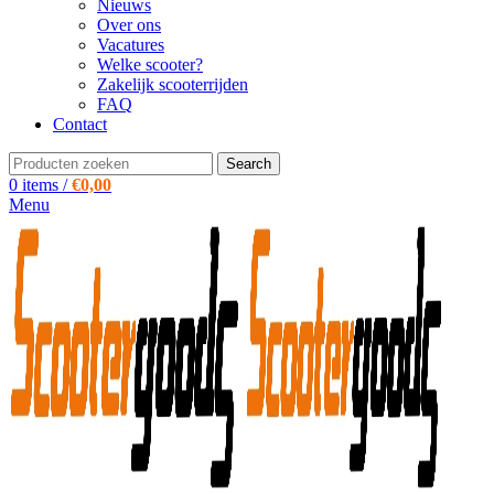
Nieuws
Over ons
Vacatures
Welke scooter?
Zakelijk scooterrijden
FAQ
Contact
Search
0
items
/
€
0,00
Menu