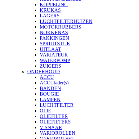
KOPPELING
KRUKAS
LAGERS
LUCHTFILTERHUIZEN
MOTORRUBBERS
NOKKENAS
PAKKINGEN
SPRUITSTUK
UITLAAT
VARIATEUR
WATERPOMP
ZUIGERS
ONDERHOUD
ACCU
ACCUlader(s)
BANDEN
BOUGIE
LAMPEN
LUCHTFILTER
OLIE
OLIEFILTER
OLIEFILTERS
V-SNAAR
VARIOROLLEN
VARIOROLSET