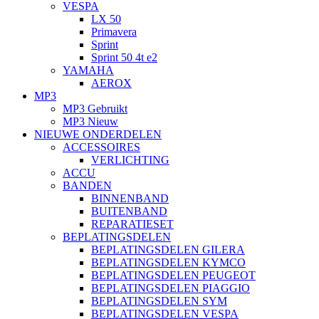
VESPA
LX 50
Primavera
Sprint
Sprint 50 4t e2
YAMAHA
AEROX
MP3
MP3 Gebruikt
MP3 Nieuw
NIEUWE ONDERDELEN
ACCESSOIRES
VERLICHTING
ACCU
BANDEN
BINNENBAND
BUITENBAND
REPARATIESET
BEPLATINGSDELEN
BEPLATINGSDELEN GILERA
BEPLATINGSDELEN KYMCO
BEPLATINGSDELEN PEUGEOT
BEPLATINGSDELEN PIAGGIO
BEPLATINGSDELEN SYM
BEPLATINGSDELEN VESPA