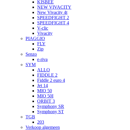
KISBEE
NEW VIVACITY
New Vivacity 4t
SPEEDFIGHT 2
SPEEDFIGHT 4
V-clic
Vivacity
PIAGGIO
FLY
Zip
Senzo
e-riva
SYM
ALLO
FIDDLE 2
Fiddle 2 euro 4
Jet 14
MIO 50
MIO 50I
ORBIT 3
Symphony SR
Symphony ST
TGB
203
Verkoop algemeen