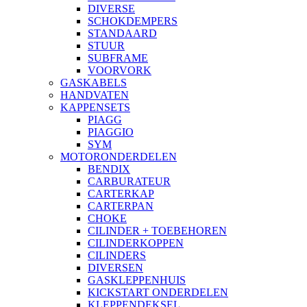
DIVERSE
SCHOKDEMPERS
STANDAARD
STUUR
SUBFRAME
VOORVORK
GASKABELS
HANDVATEN
KAPPENSETS
PIAGG
PIAGGIO
SYM
MOTORONDERDELEN
BENDIX
CARBURATEUR
CARTERKAP
CARTERPAN
CHOKE
CILINDER + TOEBEHOREN
CILINDERKOPPEN
CILINDERS
DIVERSEN
GASKLEPPENHUIS
KICKSTART ONDERDELEN
KLEPPENDEKSEL