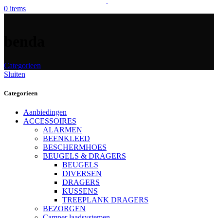
0
items
benda
Categorieen
Sluiten
Categorieen
Aanbiedingen
ACCESSOIRES
ALARMEN
BEENKLEED
BESCHERMHOES
BEUGELS & DRAGERS
BEUGELS
DIVERSEN
DRAGERS
KUSSENS
TREEPLANK DRAGERS
BEZORGEN
Camper laadsystemen