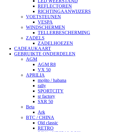
LED WEERSTAND
REFLECTOREN
RICHTINGAANWIJZERS
VOETSTEUNEN
VESPA
WINDSCHERMEN
TELLERBESCHERMING
ZADELS
ZADELHOEZEN
CADEAUKAART
GEBRUIKTE ONDERDELEN
AGM
AGM R8
VX 50
APRILIA
mojito / habana
rally
SPORTCITY
sr factory
SXR 50
Beta
Ark
BTC / CHINA
Old classic
RETRO