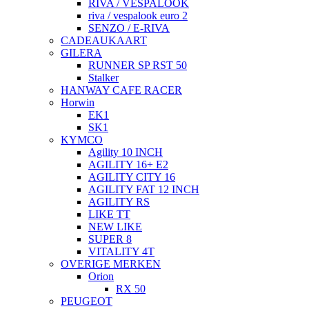
RIVA / VESPALOOK
riva / vespalook euro 2
SENZO / E-RIVA
CADEAUKAART
GILERA
RUNNER SP RST 50
Stalker
HANWAY CAFE RACER
Horwin
EK1
SK1
KYMCO
Agility 10 INCH
AGILITY 16+ E2
AGILITY CITY 16
AGILITY FAT 12 INCH
AGILITY RS
LIKE TT
NEW LIKE
SUPER 8
VITALITY 4T
OVERIGE MERKEN
Orion
RX 50
PEUGEOT