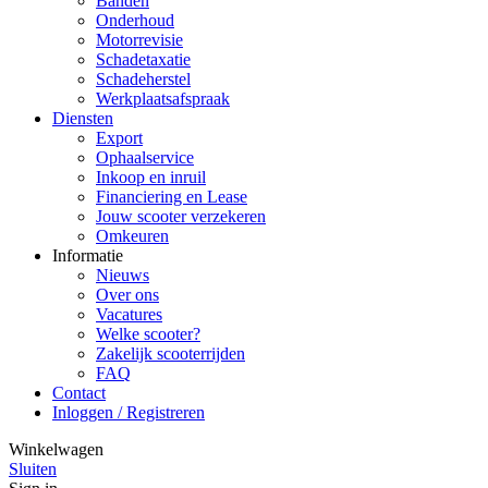
Banden
Onderhoud
Motorrevisie
Schadetaxatie
Schadeherstel
Werkplaatsafspraak
Diensten
Export
Ophaalservice
Inkoop en inruil
Financiering en Lease
Jouw scooter verzekeren
Omkeuren
Informatie
Nieuws
Over ons
Vacatures
Welke scooter?
Zakelijk scooterrijden
FAQ
Contact
Inloggen / Registreren
Winkelwagen
Sluiten