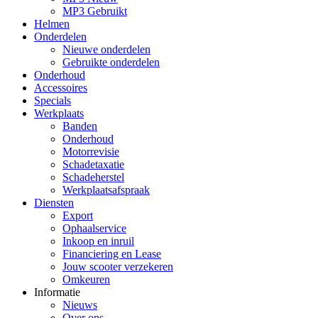
MP3 Gebruikt
Helmen
Onderdelen
Nieuwe onderdelen
Gebruikte onderdelen
Onderhoud
Accessoires
Specials
Werkplaats
Banden
Onderhoud
Motorrevisie
Schadetaxatie
Schadeherstel
Werkplaatsafspraak
Diensten
Export
Ophaalservice
Inkoop en inruil
Financiering en Lease
Jouw scooter verzekeren
Omkeuren
Informatie
Nieuws
Over ons