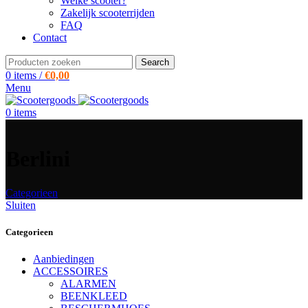
Welke scooter?
Zakelijk scooterrijden
FAQ
Contact
Search
0
items
/
€
0,00
Menu
0
items
Berlini
Categorieen
Sluiten
Categorieen
Aanbiedingen
ACCESSOIRES
ALARMEN
BEENKLEED