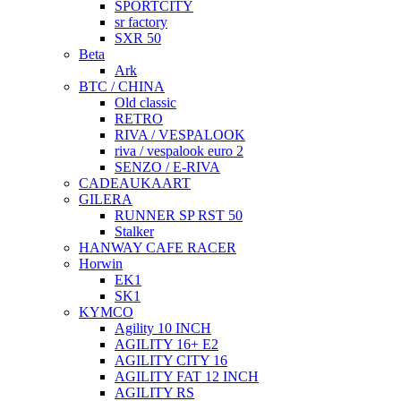
SPORTCITY
sr factory
SXR 50
Beta
Ark
BTC / CHINA
Old classic
RETRO
RIVA / VESPALOOK
riva / vespalook euro 2
SENZO / E-RIVA
CADEAUKAART
GILERA
RUNNER SP RST 50
Stalker
HANWAY CAFE RACER
Horwin
EK1
SK1
KYMCO
Agility 10 INCH
AGILITY 16+ E2
AGILITY CITY 16
AGILITY FAT 12 INCH
AGILITY RS