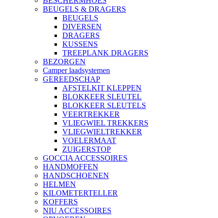
BESCHERMHOES
BEUGELS & DRAGERS
BEUGELS
DIVERSEN
DRAGERS
KUSSENS
TREEPLANK DRAGERS
BEZORGEN
Camper laadsystemen
GEREEDSCHAP
AFSTELKIT KLEPPEN
BLOKKEER SLEUTEL
BLOKKEER SLEUTELS
VEERTREKKER
VLIEGWIEL TREKKERS
VLIEGWIELTREKKER
VOELERMAAT
ZUIGERSTOP
GOCCIA ACCESSOIRES
HANDMOFFEN
HANDSCHOENEN
HELMEN
KILOMETERTELLER
KOFFERS
NIU ACCESSOIRES