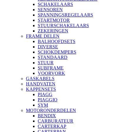
SCHAKELAARS
SENSOREN
SPANNINGSREGELAARS
STARTMOTOR
STUURSCHAKELAARS
ZEKERINGEN
FRAME DELEN
BALHOOFDSETS
DIVERSE
SCHOKDEMPERS
STANDAARD
STUUR
SUBFRAME
VOORVORK
GASKABELS
HANDVATEN
KAPPENSETS
PIAGG
PIAGGIO
SYM
MOTORONDERDELEN
BENDIX
CARBURATEUR
CARTERKAP
CARTERPAN