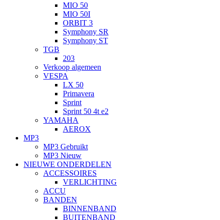
MIO 50
MIO 50I
ORBIT 3
Symphony SR
Symphony ST
TGB
203
Verkoop algemeen
VESPA
LX 50
Primavera
Sprint
Sprint 50 4t e2
YAMAHA
AEROX
MP3
MP3 Gebruikt
MP3 Nieuw
NIEUWE ONDERDELEN
ACCESSOIRES
VERLICHTING
ACCU
BANDEN
BINNENBAND
BUITENBAND