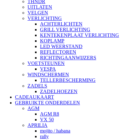
THNDR
UITLATEN
VELGEN
VERLICHTING
ACHTERLICHTEN
GRILL VERLICHTING
KENTEKENPLAAT VERLICHTING
KOPLAMP
LED WEERSTAND
REFLECTOREN
RICHTINGAANWIJZERS
VOETSTEUNEN
VESPA
WINDSCHERMEN
TELLERBESCHERMING
ZADELS
ZADELHOEZEN
CADEAUKAART
GEBRUIKTE ONDERDELEN
AGM
AGM R8
VX 50
APRILIA
mojito / habana
rally