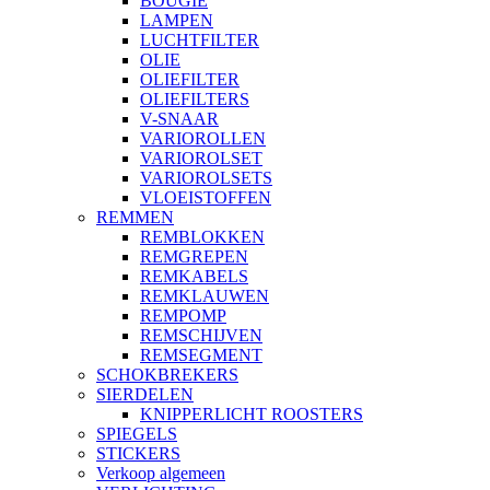
BOUGIE
LAMPEN
LUCHTFILTER
OLIE
OLIEFILTER
OLIEFILTERS
V-SNAAR
VARIOROLLEN
VARIOROLSET
VARIOROLSETS
VLOEISTOFFEN
REMMEN
REMBLOKKEN
REMGREPEN
REMKABELS
REMKLAUWEN
REMPOMP
REMSCHIJVEN
REMSEGMENT
SCHOKBREKERS
SIERDELEN
KNIPPERLICHT ROOSTERS
SPIEGELS
STICKERS
Verkoop algemeen