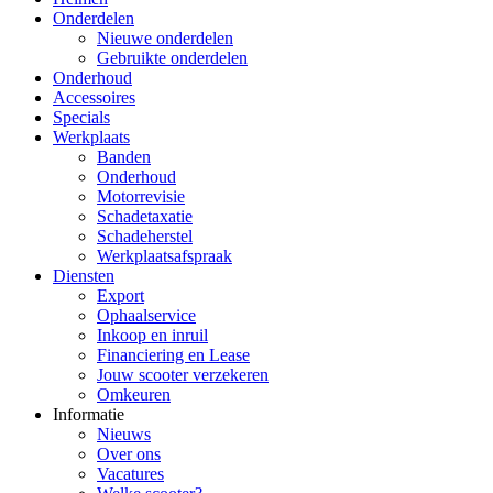
Onderdelen
Nieuwe onderdelen
Gebruikte onderdelen
Onderhoud
Accessoires
Specials
Werkplaats
Banden
Onderhoud
Motorrevisie
Schadetaxatie
Schadeherstel
Werkplaatsafspraak
Diensten
Export
Ophaalservice
Inkoop en inruil
Financiering en Lease
Jouw scooter verzekeren
Omkeuren
Informatie
Nieuws
Over ons
Vacatures