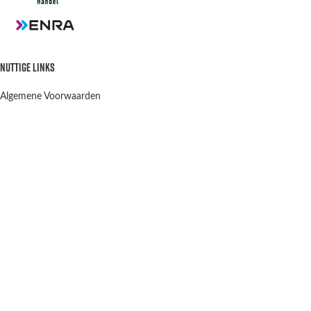
NUTTIGE LINKS
Algemene Voorwaarden
Privacy Policy
Verzenden en retourneren
Contact
OPENINGSTIJDEN
Winkel & Werkplaats
Dinsdag t/m Vrijdag:
9:00-12:00 13:00-18:00
Winkel Zaterdag:
10:00-15:00
Zondag & Maandag:
Gesloten
Scootergoods
2021