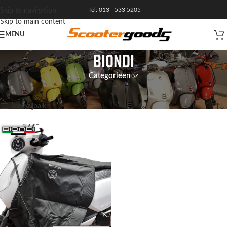
Tel: 013 - 533 5205
Skip to navigation
Skip to main content
MENU
biondi
Categorieen
Home
Enig resultaat
Toon zijbalk