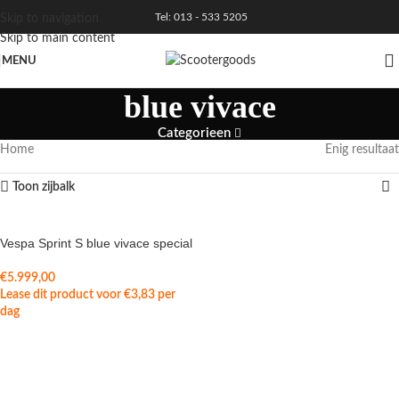
Tel: 013 - 533 5205
Skip to navigation
Skip to main content
MENU
blue vivace
Categorieen
Home
Enig resultaat
Toon zijbalk
Vespa Sprint S blue vivace special
€
5.999,00
Lease dit product voor
€
3,83
per
dag