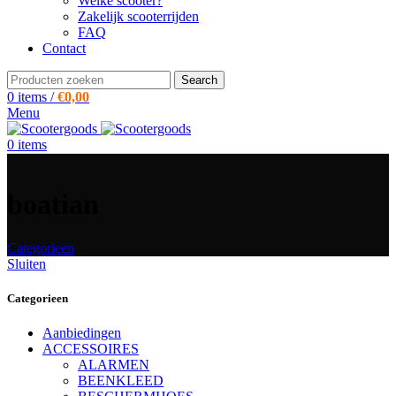
Welke scooter?
Zakelijk scooterrijden
FAQ
Contact
Search
0
items
/
€
0,00
Menu
0
items
boatian
Categorieen
Sluiten
Categorieen
Aanbiedingen
ACCESSOIRES
ALARMEN
BEENKLEED