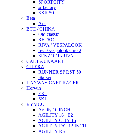
SPORTCITY
sr factory
SXR 50
Beta
Ark
BTC / CHINA
Old classic
RETRO
RIVA / VESPALOOK
riva / vespalook euro 2
SENZO / E-RIVA
CADEAUKAART
GILERA
RUNNER SP RST 50
Stalker
HANWAY CAFE RACER
Horwin
EK1
SK1
KYMCO
Agility 10 INCH
AGILITY 16+ E2
AGILITY CITY 16
AGILITY FAT 12 INCH
AGILITY RS