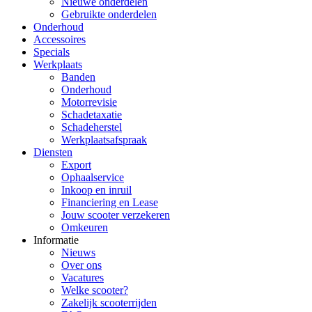
Nieuwe onderdelen
Gebruikte onderdelen
Onderhoud
Accessoires
Specials
Werkplaats
Banden
Onderhoud
Motorrevisie
Schadetaxatie
Schadeherstel
Werkplaatsafspraak
Diensten
Export
Ophaalservice
Inkoop en inruil
Financiering en Lease
Jouw scooter verzekeren
Omkeuren
Informatie
Nieuws
Over ons
Vacatures
Welke scooter?
Zakelijk scooterrijden