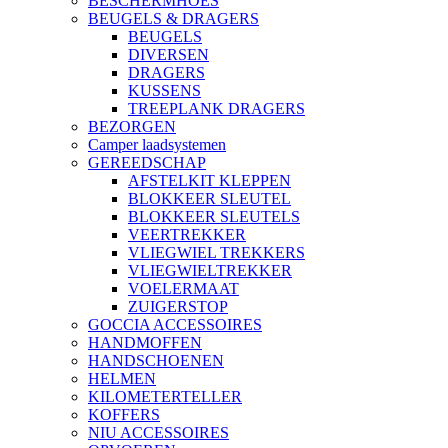
BESCHERMHOES
BEUGELS & DRAGERS
BEUGELS
DIVERSEN
DRAGERS
KUSSENS
TREEPLANK DRAGERS
BEZORGEN
Camper laadsystemen
GEREEDSCHAP
AFSTELKIT KLEPPEN
BLOKKEER SLEUTEL
BLOKKEER SLEUTELS
VEERTREKKER
VLIEGWIEL TREKKERS
VLIEGWIELTREKKER
VOELERMAAT
ZUIGERSTOP
GOCCIA ACCESSOIRES
HANDMOFFEN
HANDSCHOENEN
HELMEN
KILOMETERTELLER
KOFFERS
NIU ACCESSOIRES