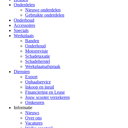
Onderdelen
Nieuwe onderdelen
Gebruikte onderdelen
Onderhoud
Accessoires
Specials
Werkplaats
Banden
Onderhoud
Motorrevisie
Schadetaxatie
Schadeherstel
Werkplaatsafspraak
Diensten
Export
Ophaalservice
Inkoop en inruil
Financiering en Lease
Jouw scooter verzekeren
Omkeuren
Informatie
Nieuws
Over ons
Vacatures