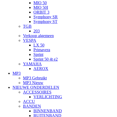
MIO 50
MIO 50I
ORBIT 3
Symphony SR
Symphony ST
TGB
203
Verkoop algemeen
VESPA
LX 50
Primavera
Sprint
Sprint 50 4t e2
YAMAHA
AEROX
MP3
MP3 Gebruikt
MP3 Nieuw
NIEUWE ONDERDELEN
ACCESSOIRES
VERLICHTING
ACCU
BANDEN
BINNENBAND
BUITENBAND