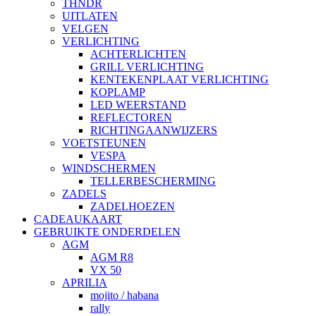
THNDR
UITLATEN
VELGEN
VERLICHTING
ACHTERLICHTEN
GRILL VERLICHTING
KENTEKENPLAAT VERLICHTING
KOPLAMP
LED WEERSTAND
REFLECTOREN
RICHTINGAANWIJZERS
VOETSTEUNEN
VESPA
WINDSCHERMEN
TELLERBESCHERMING
ZADELS
ZADELHOEZEN
CADEAUKAART
GEBRUIKTE ONDERDELEN
AGM
AGM R8
VX 50
APRILIA
mojito / habana
rally