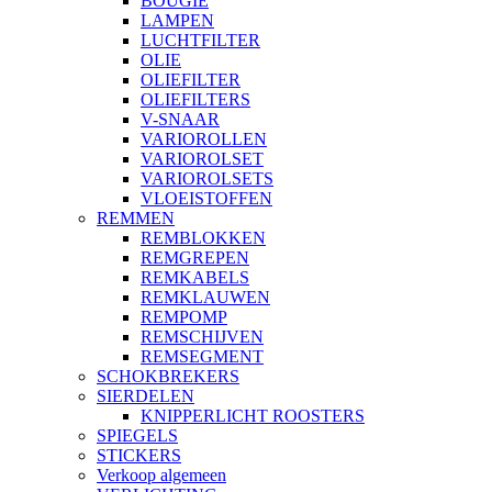
BOUGIE
LAMPEN
LUCHTFILTER
OLIE
OLIEFILTER
OLIEFILTERS
V-SNAAR
VARIOROLLEN
VARIOROLSET
VARIOROLSETS
VLOEISTOFFEN
REMMEN
REMBLOKKEN
REMGREPEN
REMKABELS
REMKLAUWEN
REMPOMP
REMSCHIJVEN
REMSEGMENT
SCHOKBREKERS
SIERDELEN
KNIPPERLICHT ROOSTERS
SPIEGELS
STICKERS
Verkoop algemeen