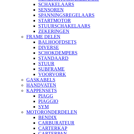
SCHAKELAARS
SENSOREN
SPANNINGSREGELAARS
STARTMOTOR
STUURSCHAKELAARS
ZEKERINGEN
FRAME DELEN
BALHOOFDSETS
DIVERSE
SCHOKDEMPERS
STANDAARD
STUUR
SUBFRAME
VOORVORK
GASKABELS
HANDVATEN
KAPPENSETS
PIAGG
PIAGGIO
SYM
MOTORONDERDELEN
BENDIX
CARBURATEUR
CARTERKAP
CARTERPAN