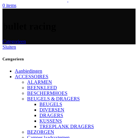
0
items
bullet racing
Categorieen
Sluiten
Categorieen
Aanbiedingen
ACCESSOIRES
ALARMEN
BEENKLEED
BESCHERMHOES
BEUGELS & DRAGERS
BEUGELS
DIVERSEN
DRAGERS
KUSSENS
TREEPLANK DRAGERS
BEZORGEN
Camper laadsystemen