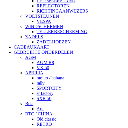
LED WEERSTAND
REFLECTOREN
RICHTINGAANWIJZERS
VOETSTEUNEN
VESPA
WINDSCHERMEN
TELLERBESCHERMING
ZADELS
ZADELHOEZEN
CADEAUKAART
GEBRUIKTE ONDERDELEN
AGM
AGM R8
VX 50
APRILIA
mojito / habana
rally
SPORTCITY
sr factory
SXR 50
Beta
Ark
BTC / CHINA
Old classic
RETRO