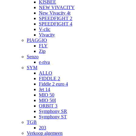
KISBEE
NEW VIVACITY
New Vivacity 4t
SPEEDFIGHT 2
SPEEDFIGHT 4
V-clic
Vivacity
PIAGGIO
FLY
Zip
Senzo
e-riva
SYM
ALLO
FIDDLE 2
Fiddle 2 euro 4
Jet 14
MIO 50
MIO 50I
ORBIT 3
Symphony SR
Symphony ST
TGB
203
Verkoop algemeen