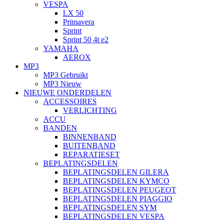
VESPA
LX 50
Primavera
Sprint
Sprint 50 4t e2
YAMAHA
AEROX
MP3
MP3 Gebruikt
MP3 Nieuw
NIEUWE ONDERDELEN
ACCESSOIRES
VERLICHTING
ACCU
BANDEN
BINNENBAND
BUITENBAND
REPARATIESET
BEPLATINGSDELEN
BEPLATINGSDELEN GILERA
BEPLATINGSDELEN KYMCO
BEPLATINGSDELEN PEUGEOT
BEPLATINGSDELEN PIAGGIO
BEPLATINGSDELEN SYM
BEPLATINGSDELEN VESPA