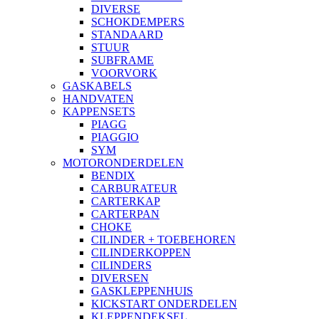
DIVERSE
SCHOKDEMPERS
STANDAARD
STUUR
SUBFRAME
VOORVORK
GASKABELS
HANDVATEN
KAPPENSETS
PIAGG
PIAGGIO
SYM
MOTORONDERDELEN
BENDIX
CARBURATEUR
CARTERKAP
CARTERPAN
CHOKE
CILINDER + TOEBEHOREN
CILINDERKOPPEN
CILINDERS
DIVERSEN
GASKLEPPENHUIS
KICKSTART ONDERDELEN
KLEPPENDEKSEL