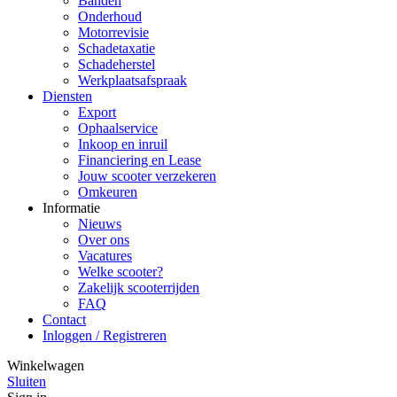
Banden
Onderhoud
Motorrevisie
Schadetaxatie
Schadeherstel
Werkplaatsafspraak
Diensten
Export
Ophaalservice
Inkoop en inruil
Financiering en Lease
Jouw scooter verzekeren
Omkeuren
Informatie
Nieuws
Over ons
Vacatures
Welke scooter?
Zakelijk scooterrijden
FAQ
Contact
Inloggen / Registreren
Winkelwagen
Sluiten