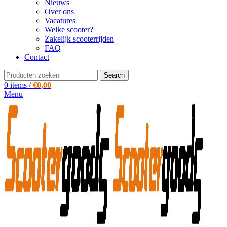
Nieuws
Over ons
Vacatures
Welke scooter?
Zakelijk scooterrijden
FAQ
Contact
Search
0
items
/
€
0,00
Menu