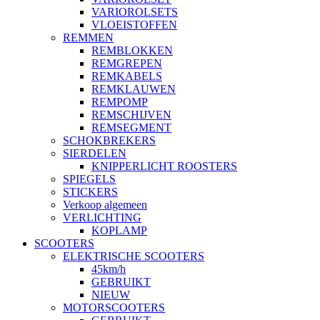
VARIOROLSETS
VLOEISTOFFEN
REMMEN
REMBLOKKEN
REMGREPEN
REMKABELS
REMKLAUWEN
REMPOMP
REMSCHIJVEN
REMSEGMENT
SCHOKBREKERS
SIERDELEN
KNIPPERLICHT ROOSTERS
SPIEGELS
STICKERS
Verkoop algemeen
VERLICHTING
KOPLAMP
SCOOTERS
ELEKTRISCHE SCOOTERS
45km/h
GEBRUIKT
NIEUW
MOTORSCOOTERS