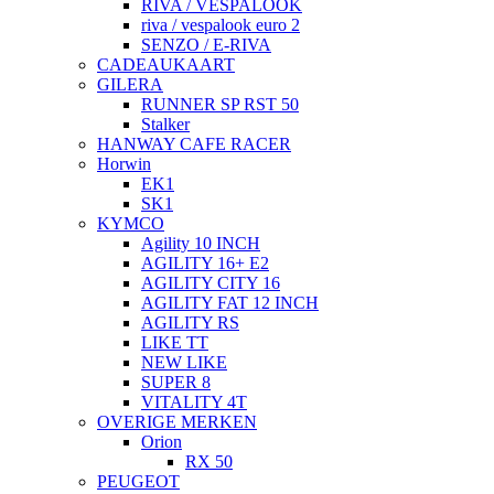
RIVA / VESPALOOK
riva / vespalook euro 2
SENZO / E-RIVA
CADEAUKAART
GILERA
RUNNER SP RST 50
Stalker
HANWAY CAFE RACER
Horwin
EK1
SK1
KYMCO
Agility 10 INCH
AGILITY 16+ E2
AGILITY CITY 16
AGILITY FAT 12 INCH
AGILITY RS
LIKE TT
NEW LIKE
SUPER 8
VITALITY 4T
OVERIGE MERKEN
Orion
RX 50
PEUGEOT