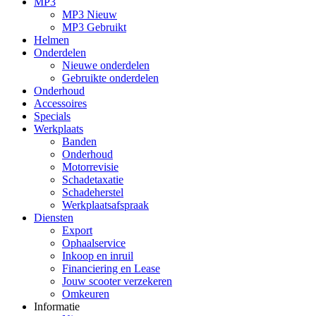
MP3
MP3 Nieuw
MP3 Gebruikt
Helmen
Onderdelen
Nieuwe onderdelen
Gebruikte onderdelen
Onderhoud
Accessoires
Specials
Werkplaats
Banden
Onderhoud
Motorrevisie
Schadetaxatie
Schadeherstel
Werkplaatsafspraak
Diensten
Export
Ophaalservice
Inkoop en inruil
Financiering en Lease
Jouw scooter verzekeren
Omkeuren
Informatie