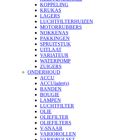
KOPPELING
KRUKAS
LAGERS
LUCHTFILTERHUIZEN
MOTORRUBBERS
NOKKENAS
PAKKINGEN
SPRUITSTUK
UITLAAT
VARIATEUR
WATERPOMP
ZUIGERS
ONDERHOUD
ACCU
ACCUlader(s)
BANDEN
BOUGIE
LAMPEN
LUCHTFILTER
OLIE
OLIEFILTER
OLIEFILTERS
V-SNAAR
VARIOROLLEN
VARIOROLSET