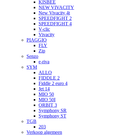
KISBEE
NEW VIVACITY
New Vivacity 4t
SPEEDFIGHT 2
SPEEDFIGHT 4
V-clic
Vivacity
PIAGGIO
FLY
Zip
Senzo
e-riva
SYM
ALLO
FIDDLE 2
Fiddle 2 euro 4
Jet 14
MIO 50
MIO 50I
ORBIT 3
Symphony SR
Symphony ST
TGB
203
Verkoop algemeen