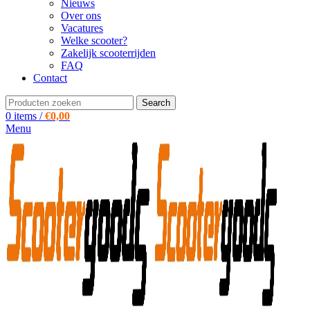
Nieuws
Over ons
Vacatures
Welke scooter?
Zakelijk scooterrijden
FAQ
Contact
Search
0
items
/
€
0,00
Menu