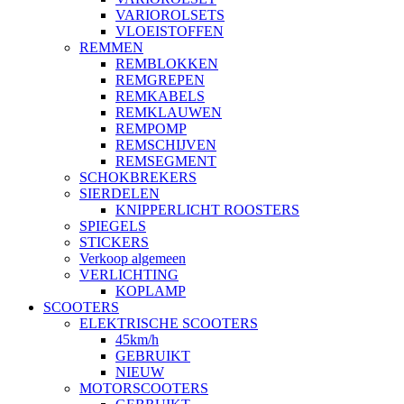
VARIOROLSETS
VLOEISTOFFEN
REMMEN
REMBLOKKEN
REMGREPEN
REMKABELS
REMKLAUWEN
REMPOMP
REMSCHIJVEN
REMSEGMENT
SCHOKBREKERS
SIERDELEN
KNIPPERLICHT ROOSTERS
SPIEGELS
STICKERS
Verkoop algemeen
VERLICHTING
KOPLAMP
SCOOTERS
ELEKTRISCHE SCOOTERS
45km/h
GEBRUIKT
NIEUW
MOTORSCOOTERS