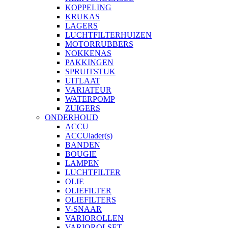
KOPPELING
KRUKAS
LAGERS
LUCHTFILTERHUIZEN
MOTORRUBBERS
NOKKENAS
PAKKINGEN
SPRUITSTUK
UITLAAT
VARIATEUR
WATERPOMP
ZUIGERS
ONDERHOUD
ACCU
ACCUlader(s)
BANDEN
BOUGIE
LAMPEN
LUCHTFILTER
OLIE
OLIEFILTER
OLIEFILTERS
V-SNAAR
VARIOROLLEN
VARIOROLSET