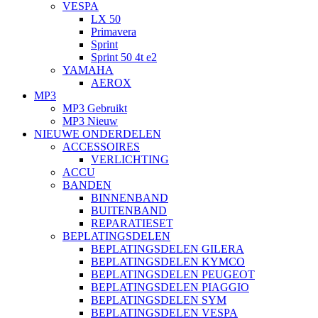
VESPA
LX 50
Primavera
Sprint
Sprint 50 4t e2
YAMAHA
AEROX
MP3
MP3 Gebruikt
MP3 Nieuw
NIEUWE ONDERDELEN
ACCESSOIRES
VERLICHTING
ACCU
BANDEN
BINNENBAND
BUITENBAND
REPARATIESET
BEPLATINGSDELEN
BEPLATINGSDELEN GILERA
BEPLATINGSDELEN KYMCO
BEPLATINGSDELEN PEUGEOT
BEPLATINGSDELEN PIAGGIO
BEPLATINGSDELEN SYM
BEPLATINGSDELEN VESPA