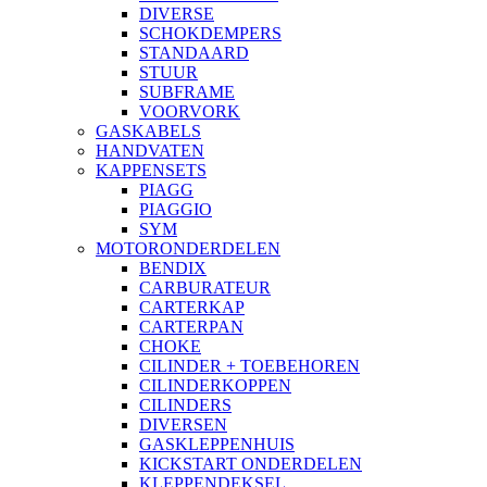
DIVERSE
SCHOKDEMPERS
STANDAARD
STUUR
SUBFRAME
VOORVORK
GASKABELS
HANDVATEN
KAPPENSETS
PIAGG
PIAGGIO
SYM
MOTORONDERDELEN
BENDIX
CARBURATEUR
CARTERKAP
CARTERPAN
CHOKE
CILINDER + TOEBEHOREN
CILINDERKOPPEN
CILINDERS
DIVERSEN
GASKLEPPENHUIS
KICKSTART ONDERDELEN
KLEPPENDEKSEL