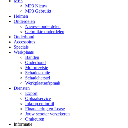
MP3
MP3 Nieuw
MP3 Gebruikt
Helmen
Onderdelen
Nieuwe onderdelen
Gebruikte onderdelen
Onderhoud
Accessoires
Specials
Werkplaats
Banden
Onderhoud
Motorrevisie
Schadetaxatie
Schadeherstel
Werkplaatsafspraak
Diensten
Export
Ophaalservice
Inkoop en inruil
Financiering en Lease
Jouw scooter verzekeren
Omkeuren
Informatie