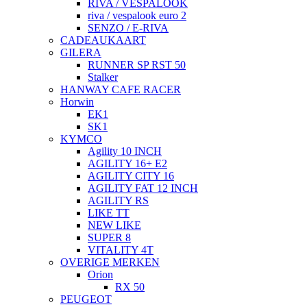
RIVA / VESPALOOK
riva / vespalook euro 2
SENZO / E-RIVA
CADEAUKAART
GILERA
RUNNER SP RST 50
Stalker
HANWAY CAFE RACER
Horwin
EK1
SK1
KYMCO
Agility 10 INCH
AGILITY 16+ E2
AGILITY CITY 16
AGILITY FAT 12 INCH
AGILITY RS
LIKE TT
NEW LIKE
SUPER 8
VITALITY 4T
OVERIGE MERKEN
Orion
RX 50
PEUGEOT