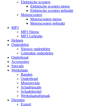
Elektrische scooters
Elektrische scooters nieuw
Elektrische scooters gebruikt
Motorscooters
Motorscooters nieuw
Motorscooters gebruikt
MP3
MP3 Nieuw
MP3 Gebruikt
Helmen
Onderdelen
Nieuwe onderdelen
Gebruikte onderdelen
Onderhoud
Accessoires
Specials
Werkplaats
Banden
Onderhoud
Motorrevisie
Schadetaxatie
Schadeherstel
Werkplaatsafspraak
Diensten
Export