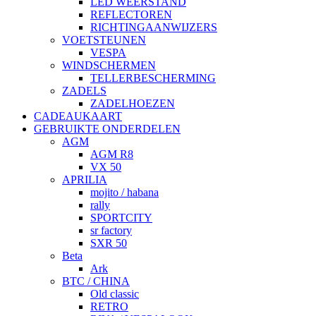
LED WEERSTAND
REFLECTOREN
RICHTINGAANWIJZERS
VOETSTEUNEN
VESPA
WINDSCHERMEN
TELLERBESCHERMING
ZADELS
ZADELHOEZEN
CADEAUKAART
GEBRUIKTE ONDERDELEN
AGM
AGM R8
VX 50
APRILIA
mojito / habana
rally
SPORTCITY
sr factory
SXR 50
Beta
Ark
BTC / CHINA
Old classic
RETRO