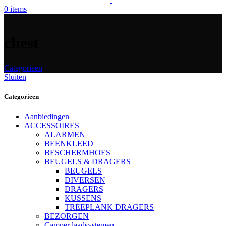
0
items
chest
Categorieen
Sluiten
Categorieen
Aanbiedingen
ACCESSOIRES
ALARMEN
BEENKLEED
BESCHERMHOES
BEUGELS & DRAGERS
BEUGELS
DIVERSEN
DRAGERS
KUSSENS
TREEPLANK DRAGERS
BEZORGEN
Camper laadsystemen