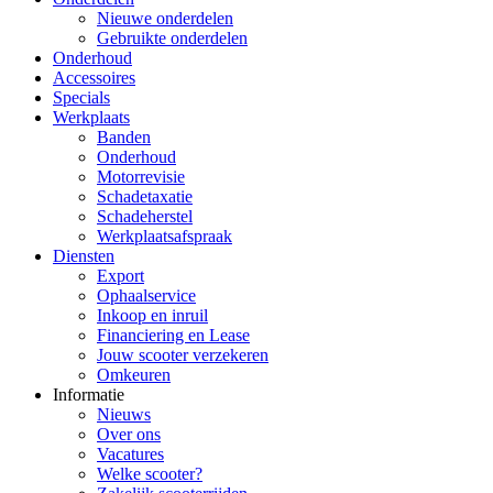
Nieuwe onderdelen
Gebruikte onderdelen
Onderhoud
Accessoires
Specials
Werkplaats
Banden
Onderhoud
Motorrevisie
Schadetaxatie
Schadeherstel
Werkplaatsafspraak
Diensten
Export
Ophaalservice
Inkoop en inruil
Financiering en Lease
Jouw scooter verzekeren
Omkeuren
Informatie
Nieuws
Over ons
Vacatures
Welke scooter?