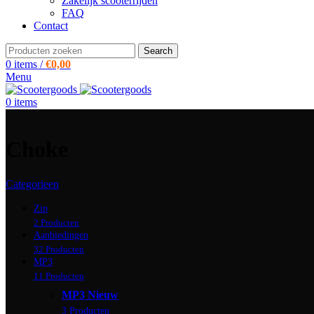
Zakelijk scooterrijden
FAQ
Contact
Search
0
items
/
€
0,00
Menu
0
items
Choke
Categorieen
Zip
2 Producten
Aanbiedingen
32 Producten
MP3
11 Producten
MP3 Nieuw
3 Producten