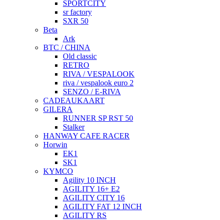
SPORTCITY
sr factory
SXR 50
Beta
Ark
BTC / CHINA
Old classic
RETRO
RIVA / VESPALOOK
riva / vespalook euro 2
SENZO / E-RIVA
CADEAUKAART
GILERA
RUNNER SP RST 50
Stalker
HANWAY CAFE RACER
Horwin
EK1
SK1
KYMCO
Agility 10 INCH
AGILITY 16+ E2
AGILITY CITY 16
AGILITY FAT 12 INCH
AGILITY RS