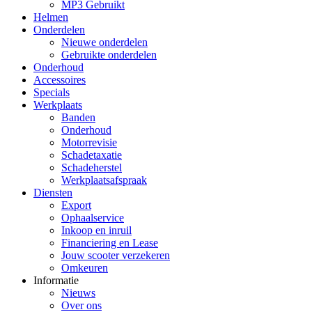
MP3 Gebruikt
Helmen
Onderdelen
Nieuwe onderdelen
Gebruikte onderdelen
Onderhoud
Accessoires
Specials
Werkplaats
Banden
Onderhoud
Motorrevisie
Schadetaxatie
Schadeherstel
Werkplaatsafspraak
Diensten
Export
Ophaalservice
Inkoop en inruil
Financiering en Lease
Jouw scooter verzekeren
Omkeuren
Informatie
Nieuws
Over ons