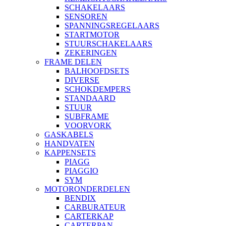
SCHAKELAARS
SENSOREN
SPANNINGSREGELAARS
STARTMOTOR
STUURSCHAKELAARS
ZEKERINGEN
FRAME DELEN
BALHOOFDSETS
DIVERSE
SCHOKDEMPERS
STANDAARD
STUUR
SUBFRAME
VOORVORK
GASKABELS
HANDVATEN
KAPPENSETS
PIAGG
PIAGGIO
SYM
MOTORONDERDELEN
BENDIX
CARBURATEUR
CARTERKAP
CARTERPAN