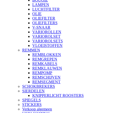
BOUGIE
LAMPEN
LUCHTFILTER
OLIE
OLIEFILTER
OLIEFILTERS
V-SNAAR
VARIOROLLEN
VARIOROLSET
VARIOROLSETS
VLOEISTOFFEN
REMMEN
REMBLOKKEN
REMGREPEN
REMKABELS
REMKLAUWEN
REMPOMP
REMSCHIJVEN
REMSEGMENT
SCHOKBREKERS
SIERDELEN
KNIPPERLICHT ROOSTERS
SPIEGELS
STICKERS
Verkoop algemeen