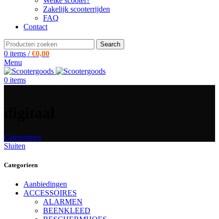
Welke scooter?
Zakelijk scooterrijden
FAQ
Contact
Search
0
items
/
€
0,00
Menu
0
items
digitaal
Categorieen
Sluiten
Categorieen
Aanbiedingen
ACCESSOIRES
ALARMEN
BEENKLEED