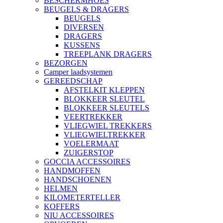
BESCHERMHOES
BEUGELS & DRAGERS
BEUGELS
DIVERSEN
DRAGERS
KUSSENS
TREEPLANK DRAGERS
BEZORGEN
Camper laadsystemen
GEREEDSCHAP
AFSTELKIT KLEPPEN
BLOKKEER SLEUTEL
BLOKKEER SLEUTELS
VEERTREKKER
VLIEGWIEL TREKKERS
VLIEGWIELTREKKER
VOELERMAAT
ZUIGERSTOP
GOCCIA ACCESSOIRES
HANDMOFFEN
HANDSCHOENEN
HELMEN
KILOMETERTELLER
KOFFERS
NIU ACCESSOIRES