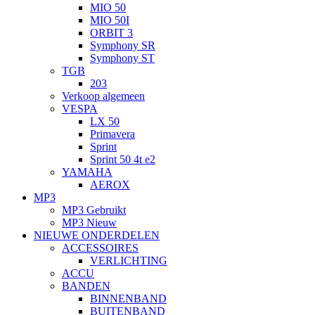
MIO 50
MIO 50I
ORBIT 3
Symphony SR
Symphony ST
TGB
203
Verkoop algemeen
VESPA
LX 50
Primavera
Sprint
Sprint 50 4t e2
YAMAHA
AEROX
MP3
MP3 Gebruikt
MP3 Nieuw
NIEUWE ONDERDELEN
ACCESSOIRES
VERLICHTING
ACCU
BANDEN
BINNENBAND
BUITENBAND