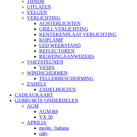
THNDR
UITLATEN
VELGEN
VERLICHTING
ACHTERLICHTEN
GRILL VERLICHTING
KENTEKENPLAAT VERLICHTING
KOPLAMP
LED WEERSTAND
REFLECTOREN
RICHTINGAANWIJZERS
VOETSTEUNEN
VESPA
WINDSCHERMEN
TELLERBESCHERMING
ZADELS
ZADELHOEZEN
CADEAUKAART
GEBRUIKTE ONDERDELEN
AGM
AGM R8
VX 50
APRILIA
mojito / habana
rally