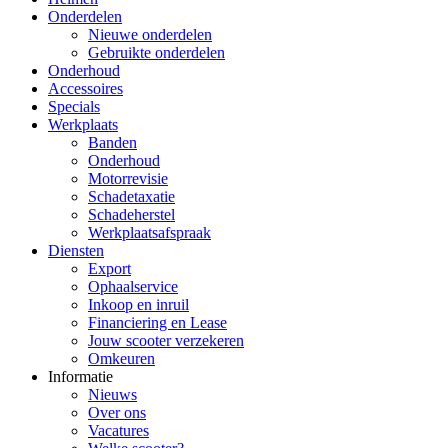
Onderdelen
Nieuwe onderdelen
Gebruikte onderdelen
Onderhoud
Accessoires
Specials
Werkplaats
Banden
Onderhoud
Motorrevisie
Schadetaxatie
Schadeherstel
Werkplaatsafspraak
Diensten
Export
Ophaalservice
Inkoop en inruil
Financiering en Lease
Jouw scooter verzekeren
Omkeuren
Informatie
Nieuws
Over ons
Vacatures