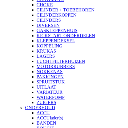
CHOKE
CILINDER + TOEBEHOREN
CILINDERKOPPEN
CILINDERS
DIVERSEN
GASKLEPPENHUIS
KICKSTART ONDERDELEN
KLEPPENDEKSEL
KOPPELING
KRUKAS
LAGERS
LUCHTFILTERHUIZEN
MOTORRUBBERS
NOKKENAS
PAKKINGEN
SPRUITSTUK
UITLAAT
VARIATEUR
WATERPOMP
ZUIGERS
ONDERHOUD
ACCU
ACCUlader(s)
BANDEN