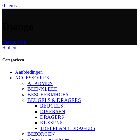
0
items
Django
Categorieen
Sluiten
Categorieen
Aanbiedingen
ACCESSOIRES
ALARMEN
BEENKLEED
BESCHERMHOES
BEUGELS & DRAGERS
BEUGELS
DIVERSEN
DRAGERS
KUSSENS
TREEPLANK DRAGERS
BEZORGEN
Camper laadsystemen