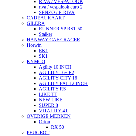
RIVA / VESPALOOK
riva / vespalook euro 2
SENZO / E-RIVA
CADEAUKAART
GILERA
RUNNER SP RST 50
Stalker
HANWAY CAFE RACER
Horwin
EK1
SK1
KYMCO
Agility 10 INCH
AGILITY 16+ E2
AGILITY CITY 16
AGILITY FAT 12 INCH
AGILITY RS
LIKE TT
NEW LIKE
SUPER 8
VITALITY 4T
OVERIGE MERKEN
Orion
RX 50
PEUGEOT