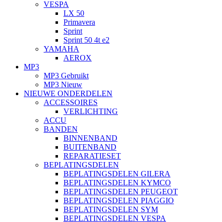
VESPA
LX 50
Primavera
Sprint
Sprint 50 4t e2
YAMAHA
AEROX
MP3
MP3 Gebruikt
MP3 Nieuw
NIEUWE ONDERDELEN
ACCESSOIRES
VERLICHTING
ACCU
BANDEN
BINNENBAND
BUITENBAND
REPARATIESET
BEPLATINGSDELEN
BEPLATINGSDELEN GILERA
BEPLATINGSDELEN KYMCO
BEPLATINGSDELEN PEUGEOT
BEPLATINGSDELEN PIAGGIO
BEPLATINGSDELEN SYM
BEPLATINGSDELEN VESPA