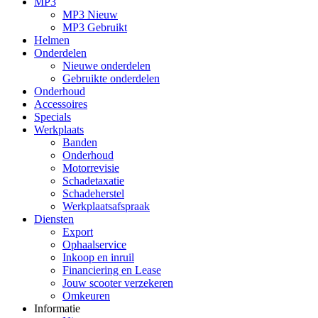
MP3
MP3 Nieuw
MP3 Gebruikt
Helmen
Onderdelen
Nieuwe onderdelen
Gebruikte onderdelen
Onderhoud
Accessoires
Specials
Werkplaats
Banden
Onderhoud
Motorrevisie
Schadetaxatie
Schadeherstel
Werkplaatsafspraak
Diensten
Export
Ophaalservice
Inkoop en inruil
Financiering en Lease
Jouw scooter verzekeren
Omkeuren
Informatie