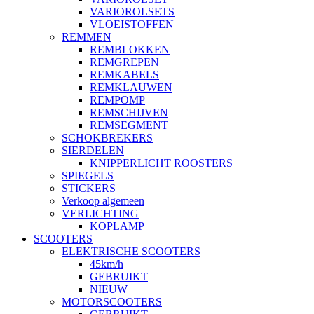
VARIOROLSETS
VLOEISTOFFEN
REMMEN
REMBLOKKEN
REMGREPEN
REMKABELS
REMKLAUWEN
REMPOMP
REMSCHIJVEN
REMSEGMENT
SCHOKBREKERS
SIERDELEN
KNIPPERLICHT ROOSTERS
SPIEGELS
STICKERS
Verkoop algemeen
VERLICHTING
KOPLAMP
SCOOTERS
ELEKTRISCHE SCOOTERS
45km/h
GEBRUIKT
NIEUW
MOTORSCOOTERS