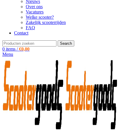
Nieuws
Over ons
Vacatures
Welke scooter?
Zakelijk scooterrijden
FAQ
Contact
Search
0
items
/
€
0,00
Menu