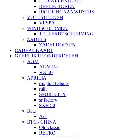
LED WEERSTAND
REFLECTOREN
RICHTINGAANWIJZERS
VOETSTEUNEN
VESPA
WINDSCHERMEN
TELLERBESCHERMING
ZADELS
ZADELHOEZEN
CADEAUKAART
GEBRUIKTE ONDERDELEN
AGM
AGM R8
VX 50
APRILIA
mojito / habana
rally
SPORTCITY
sr factory
SXR 50
Beta
Ark
BTC / CHINA
Old classic
RETRO