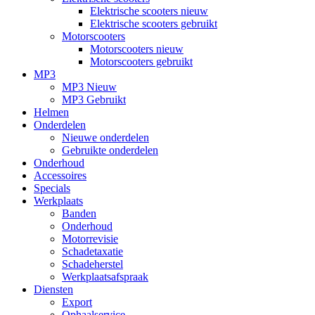
Elektrische scooters nieuw
Elektrische scooters gebruikt
Motorscooters
Motorscooters nieuw
Motorscooters gebruikt
MP3
MP3 Nieuw
MP3 Gebruikt
Helmen
Onderdelen
Nieuwe onderdelen
Gebruikte onderdelen
Onderhoud
Accessoires
Specials
Werkplaats
Banden
Onderhoud
Motorrevisie
Schadetaxatie
Schadeherstel
Werkplaatsafspraak
Diensten
Export
Ophaalservice