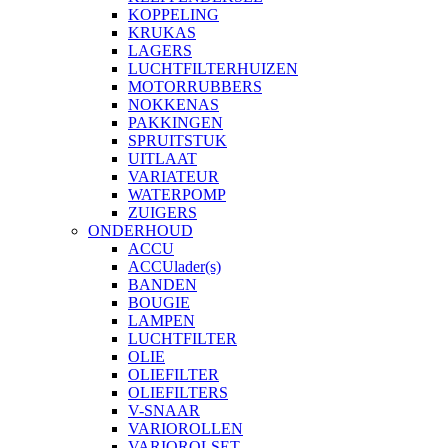
KOPPELING
KRUKAS
LAGERS
LUCHTFILTERHUIZEN
MOTORRUBBERS
NOKKENAS
PAKKINGEN
SPRUITSTUK
UITLAAT
VARIATEUR
WATERPOMP
ZUIGERS
ONDERHOUD
ACCU
ACCUlader(s)
BANDEN
BOUGIE
LAMPEN
LUCHTFILTER
OLIE
OLIEFILTER
OLIEFILTERS
V-SNAAR
VARIOROLLEN
VARIOROLSET