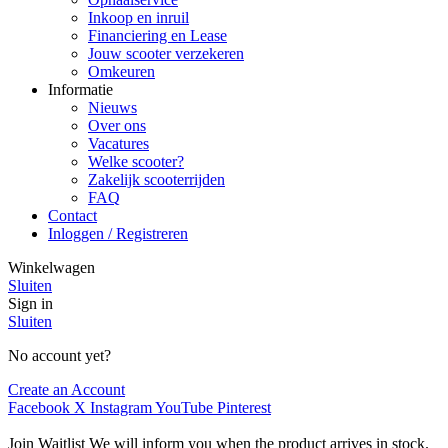
Inkoop en inruil
Financiering en Lease
Jouw scooter verzekeren
Omkeuren
Informatie
Nieuws
Over ons
Vacatures
Welke scooter?
Zakelijk scooterrijden
FAQ
Contact
Inloggen / Registreren
Winkelwagen
Sluiten
Sign in
Sluiten
No account yet?
Create an Account
Facebook
X
Instagram
YouTube
Pinterest
Join Waitlist
We will inform you when the product arrives in stock.