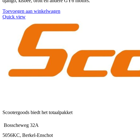
django, kisbee, orbit en andere GY6 motors.
Toevoegen aan winkelwagen
Quick view
Scootergoods biedt het totaalpakket
Bosscheweg 32A
5056KC, Berkel-Enschot