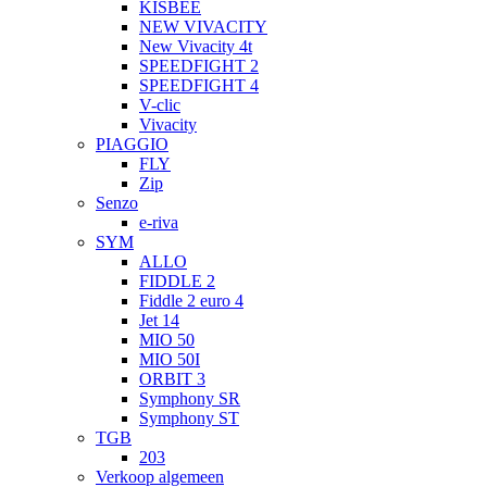
KISBEE
NEW VIVACITY
New Vivacity 4t
SPEEDFIGHT 2
SPEEDFIGHT 4
V-clic
Vivacity
PIAGGIO
FLY
Zip
Senzo
e-riva
SYM
ALLO
FIDDLE 2
Fiddle 2 euro 4
Jet 14
MIO 50
MIO 50I
ORBIT 3
Symphony SR
Symphony ST
TGB
203
Verkoop algemeen