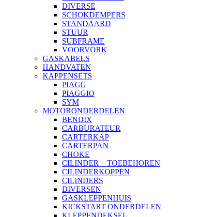
DIVERSE
SCHOKDEMPERS
STANDAARD
STUUR
SUBFRAME
VOORVORK
GASKABELS
HANDVATEN
KAPPENSETS
PIAGG
PIAGGIO
SYM
MOTORONDERDELEN
BENDIX
CARBURATEUR
CARTERKAP
CARTERPAN
CHOKE
CILINDER + TOEBEHOREN
CILINDERKOPPEN
CILINDERS
DIVERSEN
GASKLEPPENHUIS
KICKSTART ONDERDELEN
KLEPPENDEKSEL