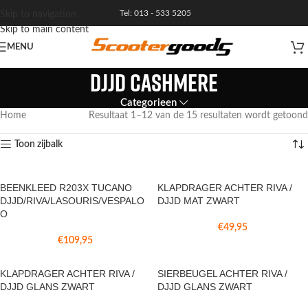
Tel: 013 - 533 5205
Skip to navigation
Skip to main content
MENU
DJJD Cashmere
Categorieen
Home
Resultaat 1–12 van de 15 resultaten wordt getoond
Toon zijbalk
BEENKLEED R203X TUCANO
KLAPDRAGER ACHTER RIVA /
DJJD/RIVA/LASOURIS/VESPALO
DJJD MAT ZWART
O
€
49,95
€
109,95
KLAPDRAGER ACHTER RIVA /
SIERBEUGEL ACHTER RIVA /
DJJD GLANS ZWART
DJJD GLANS ZWART