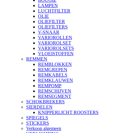
BOUGIE
LAMPEN
LUCHTFILTER
OLIE
OLIEFILTER
OLIEFILTERS
V-SNAAR
VARIOROLLEN
VARIOROLSET
VARIOROLSETS
VLOEISTOFFEN
REMMEN
REMBLOKKEN
REMGREPEN
REMKABELS
REMKLAUWEN
REMPOMP
REMSCHIJVEN
REMSEGMENT
SCHOKBREKERS
SIERDELEN
KNIPPERLICHT ROOSTERS
SPIEGELS
STICKERS
Verkoop algemeen