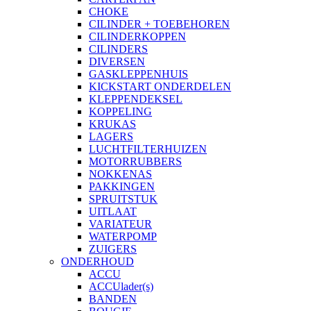
CHOKE
CILINDER + TOEBEHOREN
CILINDERKOPPEN
CILINDERS
DIVERSEN
GASKLEPPENHUIS
KICKSTART ONDERDELEN
KLEPPENDEKSEL
KOPPELING
KRUKAS
LAGERS
LUCHTFILTERHUIZEN
MOTORRUBBERS
NOKKENAS
PAKKINGEN
SPRUITSTUK
UITLAAT
VARIATEUR
WATERPOMP
ZUIGERS
ONDERHOUD
ACCU
ACCUlader(s)
BANDEN