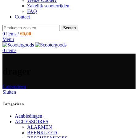
Welke scooter?
Zakelijk scooterrijden
FAQ
Contact
Search
0
items
/
€
0,00
Menu
0
items
drager
Categorieen
Sluiten
Categorieen
Aanbiedingen
ACCESSOIRES
ALARMEN
BEENKLEED