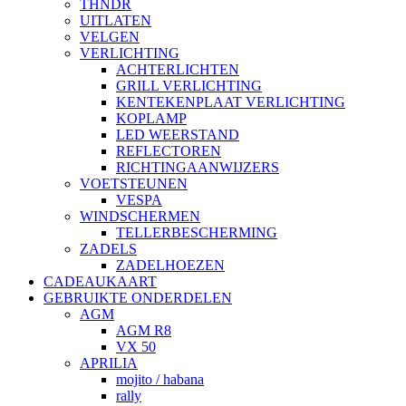
THNDR
UITLATEN
VELGEN
VERLICHTING
ACHTERLICHTEN
GRILL VERLICHTING
KENTEKENPLAAT VERLICHTING
KOPLAMP
LED WEERSTAND
REFLECTOREN
RICHTINGAANWIJZERS
VOETSTEUNEN
VESPA
WINDSCHERMEN
TELLERBESCHERMING
ZADELS
ZADELHOEZEN
CADEAUKAART
GEBRUIKTE ONDERDELEN
AGM
AGM R8
VX 50
APRILIA
mojito / habana
rally