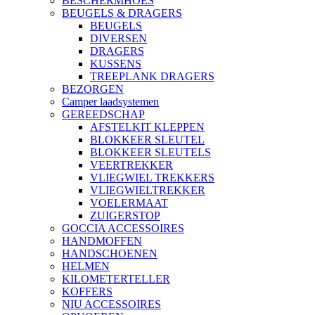
BESCHERMHOES
BEUGELS & DRAGERS
BEUGELS
DIVERSEN
DRAGERS
KUSSENS
TREEPLANK DRAGERS
BEZORGEN
Camper laadsystemen
GEREEDSCHAP
AFSTELKIT KLEPPEN
BLOKKEER SLEUTEL
BLOKKEER SLEUTELS
VEERTREKKER
VLIEGWIEL TREKKERS
VLIEGWIELTREKKER
VOELERMAAT
ZUIGERSTOP
GOCCIA ACCESSOIRES
HANDMOFFEN
HANDSCHOENEN
HELMEN
KILOMETERTELLER
KOFFERS
NIU ACCESSOIRES