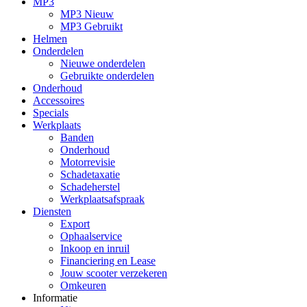
MP3
MP3 Nieuw
MP3 Gebruikt
Helmen
Onderdelen
Nieuwe onderdelen
Gebruikte onderdelen
Onderhoud
Accessoires
Specials
Werkplaats
Banden
Onderhoud
Motorrevisie
Schadetaxatie
Schadeherstel
Werkplaatsafspraak
Diensten
Export
Ophaalservice
Inkoop en inruil
Financiering en Lease
Jouw scooter verzekeren
Omkeuren
Informatie