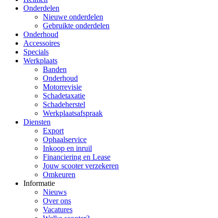
Onderdelen
Nieuwe onderdelen
Gebruikte onderdelen
Onderhoud
Accessoires
Specials
Werkplaats
Banden
Onderhoud
Motorrevisie
Schadetaxatie
Schadeherstel
Werkplaatsafspraak
Diensten
Export
Ophaalservice
Inkoop en inruil
Financiering en Lease
Jouw scooter verzekeren
Omkeuren
Informatie
Nieuws
Over ons
Vacatures