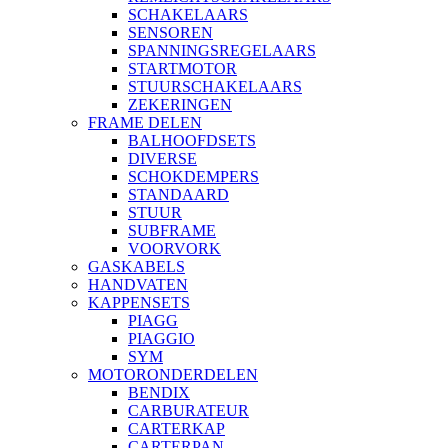
SCHAKELAARS
SENSOREN
SPANNINGSREGELAARS
STARTMOTOR
STUURSCHAKELAARS
ZEKERINGEN
FRAME DELEN
BALHOOFDSETS
DIVERSE
SCHOKDEMPERS
STANDAARD
STUUR
SUBFRAME
VOORVORK
GASKABELS
HANDVATEN
KAPPENSETS
PIAGG
PIAGGIO
SYM
MOTORONDERDELEN
BENDIX
CARBURATEUR
CARTERKAP
CARTERPAN