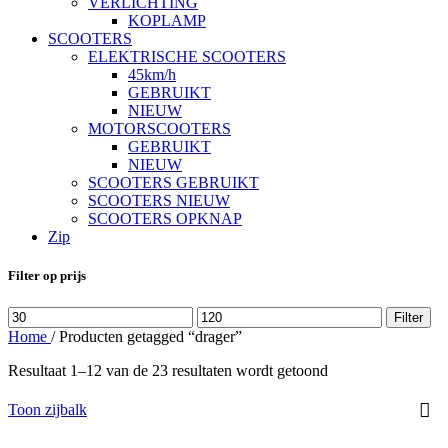
VERLICHTING
KOPLAMP
SCOOTERS
ELEKTRISCHE SCOOTERS
45km/h
GEBRUIKT
NIEUW
MOTORSCOOTERS
GEBRUIKT
NIEUW
SCOOTERS GEBRUIKT
SCOOTERS NIEUW
SCOOTERS OPKNAP
Zip
Filter op prijs
Min.
Max.
Filter
prijs
prijs
Home
/
Producten getagged “drager”
Resultaat 1–12 van de 23 resultaten wordt getoond
Toon zijbalk