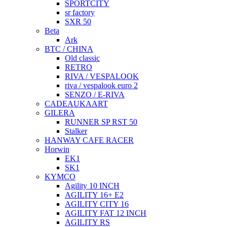
SPORTCITY
sr factory
SXR 50
Beta
Ark
BTC / CHINA
Old classic
RETRO
RIVA / VESPALOOK
riva / vespalook euro 2
SENZO / E-RIVA
CADEAUKAART
GILERA
RUNNER SP RST 50
Stalker
HANWAY CAFE RACER
Horwin
EK1
SK1
KYMCO
Agility 10 INCH
AGILITY 16+ E2
AGILITY CITY 16
AGILITY FAT 12 INCH
AGILITY RS