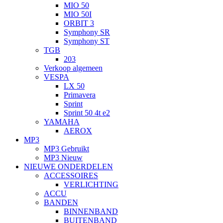
MIO 50
MIO 50I
ORBIT 3
Symphony SR
Symphony ST
TGB
203
Verkoop algemeen
VESPA
LX 50
Primavera
Sprint
Sprint 50 4t e2
YAMAHA
AEROX
MP3
MP3 Gebruikt
MP3 Nieuw
NIEUWE ONDERDELEN
ACCESSOIRES
VERLICHTING
ACCU
BANDEN
BINNENBAND
BUITENBAND