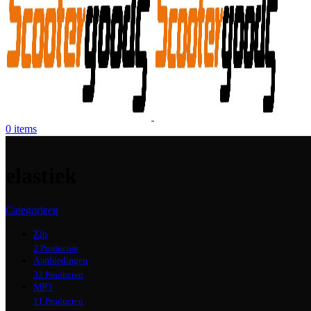
0
items
elastiek
Categorieen
Zip
2 Producten
Aanbiedingen
32 Producten
MP3
11 Producten