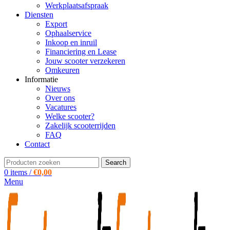
Werkplaatsafspraak
Diensten
Export
Ophaalservice
Inkoop en inruil
Financiering en Lease
Jouw scooter verzekeren
Omkeuren
Informatie
Nieuws
Over ons
Vacatures
Welke scooter?
Zakelijk scooterrijden
FAQ
Contact
Search
0
items
/
€
0,00
Menu