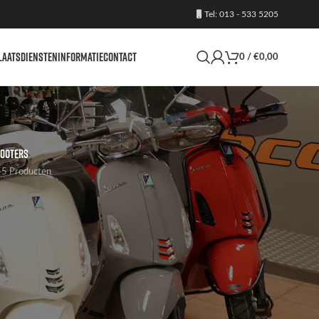
Tel: 013 - 533 5205
LAATS
DIENSTEN
INFORMATIE
CONTACT
0
/
€
0,00
OOTERS
5 Producten
24
36