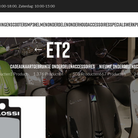
3:00-18:00, Zaterdag: 10:00-15:00
DINGEN
SCOOTERS
MP3
HELMEN
ONDERDELEN
ONDERHOUD
ACCESSOIRES
SPECIALS
WERKP
ET2
CADEAUKAART
GEBRUIKTE ONDERDELEN
ACCESSOIRES
NIEUWE ONDERDELEN
SC
ducten
1 Product
1.376 Producten
508 Producten
667 Producten
24
agged “ET2”
Weergaven
9