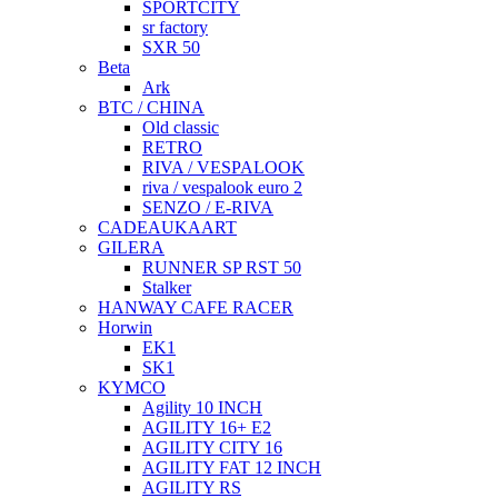
SPORTCITY
sr factory
SXR 50
Beta
Ark
BTC / CHINA
Old classic
RETRO
RIVA / VESPALOOK
riva / vespalook euro 2
SENZO / E-RIVA
CADEAUKAART
GILERA
RUNNER SP RST 50
Stalker
HANWAY CAFE RACER
Horwin
EK1
SK1
KYMCO
Agility 10 INCH
AGILITY 16+ E2
AGILITY CITY 16
AGILITY FAT 12 INCH
AGILITY RS