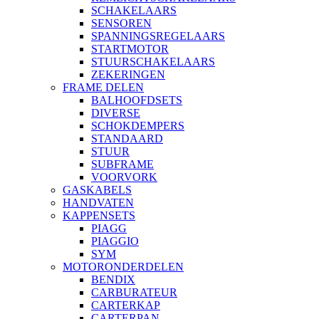
SCHAKELAARS
SENSOREN
SPANNINGSREGELAARS
STARTMOTOR
STUURSCHAKELAARS
ZEKERINGEN
FRAME DELEN
BALHOOFDSETS
DIVERSE
SCHOKDEMPERS
STANDAARD
STUUR
SUBFRAME
VOORVORK
GASKABELS
HANDVATEN
KAPPENSETS
PIAGG
PIAGGIO
SYM
MOTORONDERDELEN
BENDIX
CARBURATEUR
CARTERKAP
CARTERPAN