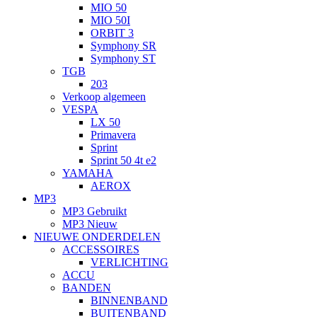
MIO 50
MIO 50I
ORBIT 3
Symphony SR
Symphony ST
TGB
203
Verkoop algemeen
VESPA
LX 50
Primavera
Sprint
Sprint 50 4t e2
YAMAHA
AEROX
MP3
MP3 Gebruikt
MP3 Nieuw
NIEUWE ONDERDELEN
ACCESSOIRES
VERLICHTING
ACCU
BANDEN
BINNENBAND
BUITENBAND