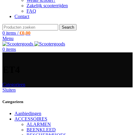
Welke scooter?
Zakelijk scooterrijden
FAQ
Contact
Search
0
items
/
€
0,00
Menu
0
items
ET4
Categorieen
Sluiten
Categorieen
Aanbiedingen
ACCESSOIRES
ALARMEN
BEENKLEED