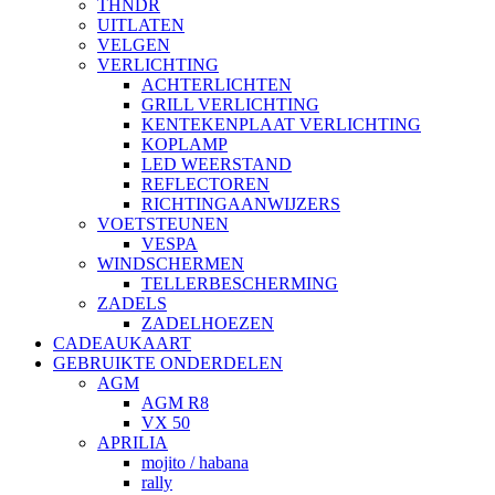
THNDR
UITLATEN
VELGEN
VERLICHTING
ACHTERLICHTEN
GRILL VERLICHTING
KENTEKENPLAAT VERLICHTING
KOPLAMP
LED WEERSTAND
REFLECTOREN
RICHTINGAANWIJZERS
VOETSTEUNEN
VESPA
WINDSCHERMEN
TELLERBESCHERMING
ZADELS
ZADELHOEZEN
CADEAUKAART
GEBRUIKTE ONDERDELEN
AGM
AGM R8
VX 50
APRILIA
mojito / habana
rally