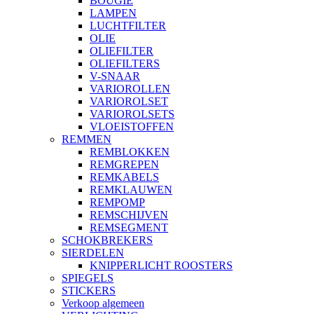
BOUGIE
LAMPEN
LUCHTFILTER
OLIE
OLIEFILTER
OLIEFILTERS
V-SNAAR
VARIOROLLEN
VARIOROLSET
VARIOROLSETS
VLOEISTOFFEN
REMMEN
REMBLOKKEN
REMGREPEN
REMKABELS
REMKLAUWEN
REMPOMP
REMSCHIJVEN
REMSEGMENT
SCHOKBREKERS
SIERDELEN
KNIPPERLICHT ROOSTERS
SPIEGELS
STICKERS
Verkoop algemeen