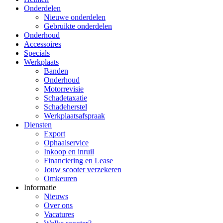
Onderdelen
Nieuwe onderdelen
Gebruikte onderdelen
Onderhoud
Accessoires
Specials
Werkplaats
Banden
Onderhoud
Motorrevisie
Schadetaxatie
Schadeherstel
Werkplaatsafspraak
Diensten
Export
Ophaalservice
Inkoop en inruil
Financiering en Lease
Jouw scooter verzekeren
Omkeuren
Informatie
Nieuws
Over ons
Vacatures