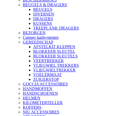
BESCHERMHOES
BEUGELS & DRAGERS
BEUGELS
DIVERSEN
DRAGERS
KUSSENS
TREEPLANK DRAGERS
BEZORGEN
Camper laadsystemen
GEREEDSCHAP
AFSTELKIT KLEPPEN
BLOKKEER SLEUTEL
BLOKKEER SLEUTELS
VEERTREKKER
VLIEGWIEL TREKKERS
VLIEGWIELTREKKER
VOELERMAAT
ZUIGERSTOP
GOCCIA ACCESSOIRES
HANDMOFFEN
HANDSCHOENEN
HELMEN
KILOMETERTELLER
KOFFERS
NIU ACCESSOIRES