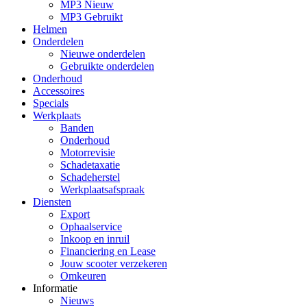
MP3 Nieuw
MP3 Gebruikt
Helmen
Onderdelen
Nieuwe onderdelen
Gebruikte onderdelen
Onderhoud
Accessoires
Specials
Werkplaats
Banden
Onderhoud
Motorrevisie
Schadetaxatie
Schadeherstel
Werkplaatsafspraak
Diensten
Export
Ophaalservice
Inkoop en inruil
Financiering en Lease
Jouw scooter verzekeren
Omkeuren
Informatie
Nieuws