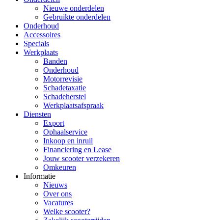
Nieuwe onderdelen
Gebruikte onderdelen
Onderhoud
Accessoires
Specials
Werkplaats
Banden
Onderhoud
Motorrevisie
Schadetaxatie
Schadeherstel
Werkplaatsafspraak
Diensten
Export
Ophaalservice
Inkoop en inruil
Financiering en Lease
Jouw scooter verzekeren
Omkeuren
Informatie
Nieuws
Over ons
Vacatures
Welke scooter?