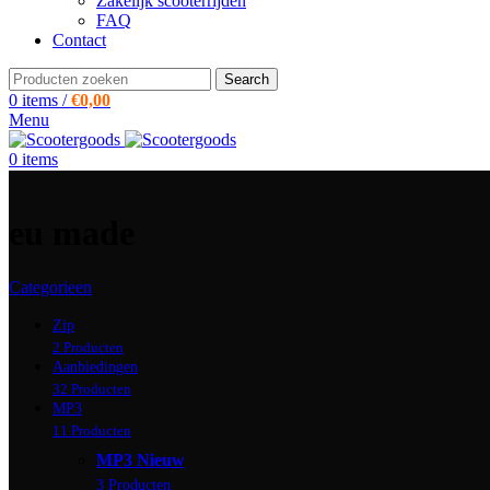
Zakelijk scooterrijden
FAQ
Contact
Search
0
items
/
€
0,00
Menu
0
items
eu made
Categorieen
Zip
2 Producten
Aanbiedingen
32 Producten
MP3
11 Producten
MP3 Nieuw
3 Producten