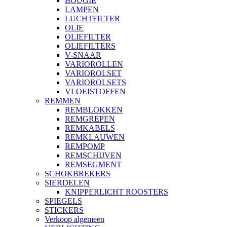
BOUGIE
LAMPEN
LUCHTFILTER
OLIE
OLIEFILTER
OLIEFILTERS
V-SNAAR
VARIOROLLEN
VARIOROLSET
VARIOROLSETS
VLOEISTOFFEN
REMMEN
REMBLOKKEN
REMGREPEN
REMKABELS
REMKLAUWEN
REMPOMP
REMSCHIJVEN
REMSEGMENT
SCHOKBREKERS
SIERDELEN
KNIPPERLICHT ROOSTERS
SPIEGELS
STICKERS
Verkoop algemeen