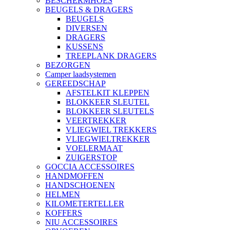
BESCHERMHOES
BEUGELS & DRAGERS
BEUGELS
DIVERSEN
DRAGERS
KUSSENS
TREEPLANK DRAGERS
BEZORGEN
Camper laadsystemen
GEREEDSCHAP
AFSTELKIT KLEPPEN
BLOKKEER SLEUTEL
BLOKKEER SLEUTELS
VEERTREKKER
VLIEGWIEL TREKKERS
VLIEGWIELTREKKER
VOELERMAAT
ZUIGERSTOP
GOCCIA ACCESSOIRES
HANDMOFFEN
HANDSCHOENEN
HELMEN
KILOMETERTELLER
KOFFERS
NIU ACCESSOIRES