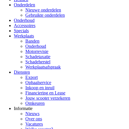
Onderdelen
Nieuwe onderdelen
Gebruikte onderdelen
Onderhoud
Accessoires
Specials
Werkplaats
Banden
Onderhoud
Motorrevisie
Schadetaxatie
Schadeherstel
Werkplaatsafspraak
Diensten
Export
Ophaalservice
Inkoop en inruil
Financiering en Lease
Jouw scooter verzekeren
Omkeuren
Informatie
Nieuws
Over ons
Vacatures