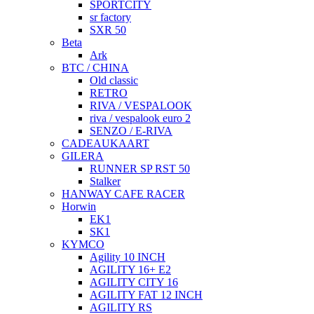
SPORTCITY
sr factory
SXR 50
Beta
Ark
BTC / CHINA
Old classic
RETRO
RIVA / VESPALOOK
riva / vespalook euro 2
SENZO / E-RIVA
CADEAUKAART
GILERA
RUNNER SP RST 50
Stalker
HANWAY CAFE RACER
Horwin
EK1
SK1
KYMCO
Agility 10 INCH
AGILITY 16+ E2
AGILITY CITY 16
AGILITY FAT 12 INCH
AGILITY RS