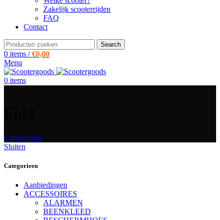
Welke scooter?
Zakelijk scooterrijden
FAQ
Contact
Search
0
items
/
€
0,00
Menu
0
items
Fid2
Categorieen
Sluiten
Categorieen
Aanbiedingen
ACCESSOIRES
ALARMEN
BEENKLEED