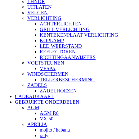
THNDR
UITLATEN
VELGEN
VERLICHTING
ACHTERLICHTEN
GRILL VERLICHTING
KENTEKENPLAAT VERLICHTING
KOPLAMP
LED WEERSTAND
REFLECTOREN
RICHTINGAANWIJZERS
VOETSTEUNEN
VESPA
WINDSCHERMEN
TELLERBESCHERMING
ZADELS
ZADELHOEZEN
CADEAUKAART
GEBRUIKTE ONDERDELEN
AGM
AGM R8
VX 50
APRILIA
mojito / habana
rally