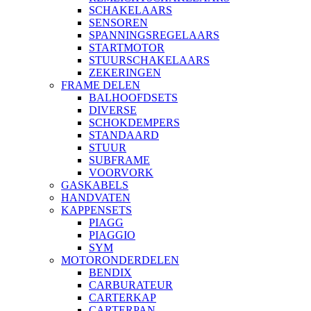
SCHAKELAARS
SENSOREN
SPANNINGSREGELAARS
STARTMOTOR
STUURSCHAKELAARS
ZEKERINGEN
FRAME DELEN
BALHOOFDSETS
DIVERSE
SCHOKDEMPERS
STANDAARD
STUUR
SUBFRAME
VOORVORK
GASKABELS
HANDVATEN
KAPPENSETS
PIAGG
PIAGGIO
SYM
MOTORONDERDELEN
BENDIX
CARBURATEUR
CARTERKAP
CARTERPAN