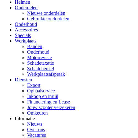
Helmen
Onderdelen
Nieuwe onderdelen
Gebruikte onderdelen
Onderhoud
Accessoires
Specials
Werkplaats
Banden
Onderhoud
Motorrevisie
Schadetaxatie
Schadeherstel
Werkplaatsafspraak
Diensten
Export
Ophaalservice
Inkoop en inruil
Financiering en Lease
Jouw scooter verzekeren
Omkeuren
Informatie
Nieuws
Over ons
Vacatures