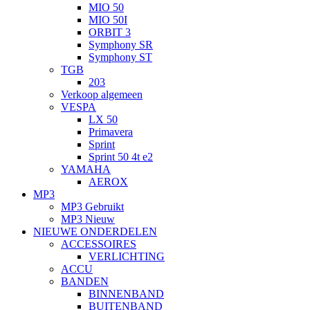
MIO 50
MIO 50I
ORBIT 3
Symphony SR
Symphony ST
TGB
203
Verkoop algemeen
VESPA
LX 50
Primavera
Sprint
Sprint 50 4t e2
YAMAHA
AEROX
MP3
MP3 Gebruikt
MP3 Nieuw
NIEUWE ONDERDELEN
ACCESSOIRES
VERLICHTING
ACCU
BANDEN
BINNENBAND
BUITENBAND