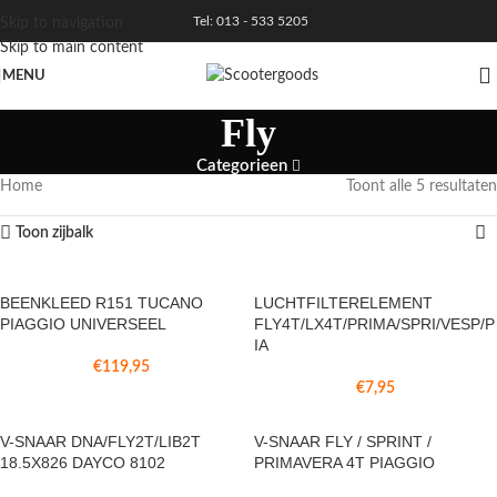
Tel: 013 - 533 5205
Skip to navigation
Skip to main content
MENU
Fly
Categorieen
Home
Toont alle 5 resultaten
Toon zijbalk
BEENKLEED R151 TUCANO
LUCHTFILTERELEMENT
PIAGGIO UNIVERSEEL
FLY4T/LX4T/PRIMA/SPRI/VESP/P
IA
€
119,95
€
7,95
V-SNAAR DNA/FLY2T/LIB2T
V-SNAAR FLY / SPRINT /
18.5X826 DAYCO 8102
PRIMAVERA 4T PIAGGIO