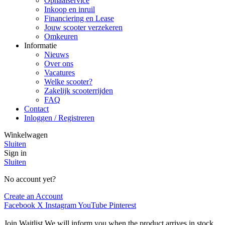
Ophaalservice
Inkoop en inruil
Financiering en Lease
Jouw scooter verzekeren
Omkeuren
Informatie
Nieuws
Over ons
Vacatures
Welke scooter?
Zakelijk scooterrijden
FAQ
Contact
Inloggen / Registreren
Winkelwagen
Sluiten
Sign in
Sluiten
No account yet?
Create an Account
Facebook
X
Instagram
YouTube
Pinterest
Join Waitlist
We will inform you when the product arrives in stock.