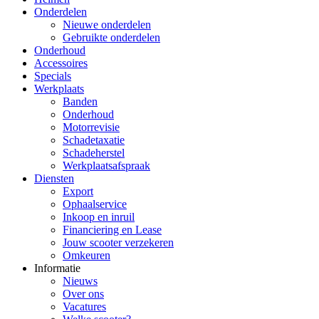
Onderdelen
Nieuwe onderdelen
Gebruikte onderdelen
Onderhoud
Accessoires
Specials
Werkplaats
Banden
Onderhoud
Motorrevisie
Schadetaxatie
Schadeherstel
Werkplaatsafspraak
Diensten
Export
Ophaalservice
Inkoop en inruil
Financiering en Lease
Jouw scooter verzekeren
Omkeuren
Informatie
Nieuws
Over ons
Vacatures