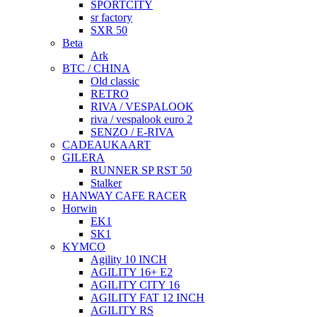
SPORTCITY
sr factory
SXR 50
Beta
Ark
BTC / CHINA
Old classic
RETRO
RIVA / VESPALOOK
riva / vespalook euro 2
SENZO / E-RIVA
CADEAUKAART
GILERA
RUNNER SP RST 50
Stalker
HANWAY CAFE RACER
Horwin
EK1
SK1
KYMCO
Agility 10 INCH
AGILITY 16+ E2
AGILITY CITY 16
AGILITY FAT 12 INCH
AGILITY RS