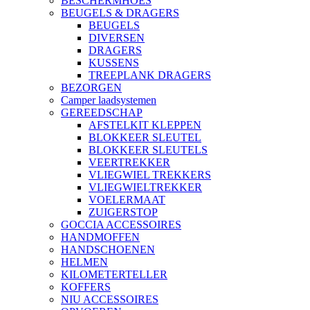
BESCHERMHOES
BEUGELS & DRAGERS
BEUGELS
DIVERSEN
DRAGERS
KUSSENS
TREEPLANK DRAGERS
BEZORGEN
Camper laadsystemen
GEREEDSCHAP
AFSTELKIT KLEPPEN
BLOKKEER SLEUTEL
BLOKKEER SLEUTELS
VEERTREKKER
VLIEGWIEL TREKKERS
VLIEGWIELTREKKER
VOELERMAAT
ZUIGERSTOP
GOCCIA ACCESSOIRES
HANDMOFFEN
HANDSCHOENEN
HELMEN
KILOMETERTELLER
KOFFERS
NIU ACCESSOIRES