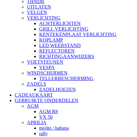
THNDR
UITLATEN
VELGEN
VERLICHTING
ACHTERLICHTEN
GRILL VERLICHTING
KENTEKENPLAAT VERLICHTING
KOPLAMP
LED WEERSTAND
REFLECTOREN
RICHTINGAANWIJZERS
VOETSTEUNEN
VESPA
WINDSCHERMEN
TELLERBESCHERMING
ZADELS
ZADELHOEZEN
CADEAUKAART
GEBRUIKTE ONDERDELEN
AGM
AGM R8
VX 50
APRILIA
mojito / habana
rally