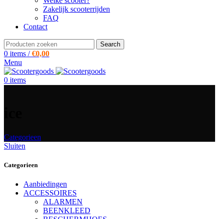
Welke scooter?
Zakelijk scooterrijden
FAQ
Contact
Search
0
items
/
€
0,00
Menu
0
items
ice
Categorieen
Sluiten
Categorieen
Aanbiedingen
ACCESSOIRES
ALARMEN
BEENKLEED