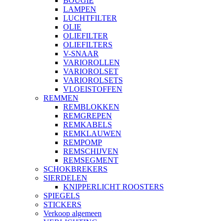
BOUGIE
LAMPEN
LUCHTFILTER
OLIE
OLIEFILTER
OLIEFILTERS
V-SNAAR
VARIOROLLEN
VARIOROLSET
VARIOROLSETS
VLOEISTOFFEN
REMMEN
REMBLOKKEN
REMGREPEN
REMKABELS
REMKLAUWEN
REMPOMP
REMSCHIJVEN
REMSEGMENT
SCHOKBREKERS
SIERDELEN
KNIPPERLICHT ROOSTERS
SPIEGELS
STICKERS
Verkoop algemeen