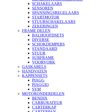
SCHAKELAARS
SENSOREN
SPANNINGSREGELAARS
STARTMOTOR
STUURSCHAKELAARS
ZEKERINGEN
FRAME DELEN
BALHOOFDSETS
DIVERSE
SCHOKDEMPERS
STANDAARD
STUUR
SUBFRAME
VOORVORK
GASKABELS
HANDVATEN
KAPPENSETS
PIAGG
PIAGGIO
SYM
MOTORONDERDELEN
BENDIX
CARBURATEUR
CARTERKAP
CARTERPAN