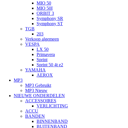
MIO 50
MIO 50I
ORBIT 3
Symphony SR
Symphony ST
TGB
203
Verkoop algemeen
VESPA
LX 50
Primavera
Sprint
Sprint 50 4t e2
YAMAHA
AEROX
MP3
MP3 Gebruikt
MP3 Nieuw
NIEUWE ONDERDELEN
ACCESSOIRES
VERLICHTING
ACCU
BANDEN
BINNENBAND
BUITENBAND