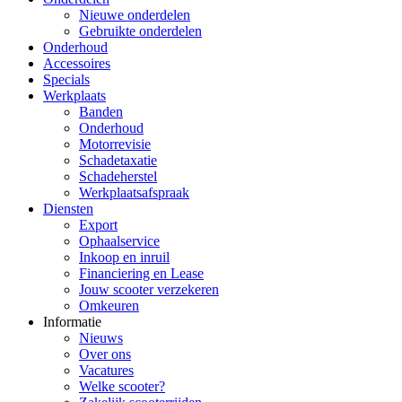
Nieuwe onderdelen
Gebruikte onderdelen
Onderhoud
Accessoires
Specials
Werkplaats
Banden
Onderhoud
Motorrevisie
Schadetaxatie
Schadeherstel
Werkplaatsafspraak
Diensten
Export
Ophaalservice
Inkoop en inruil
Financiering en Lease
Jouw scooter verzekeren
Omkeuren
Informatie
Nieuws
Over ons
Vacatures
Welke scooter?