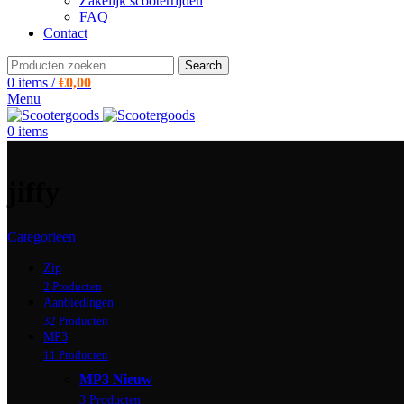
Zakelijk scooterrijden
FAQ
Contact
Search
0
items
/
€
0,00
Menu
0
items
jiffy
Categorieen
Zip
2 Producten
Aanbiedingen
32 Producten
MP3
11 Producten
MP3 Nieuw
3 Producten