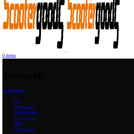
0
items
keurmerk
Categorieen
Zip
2 Producten
Aanbiedingen
32 Producten
MP3
11 Producten