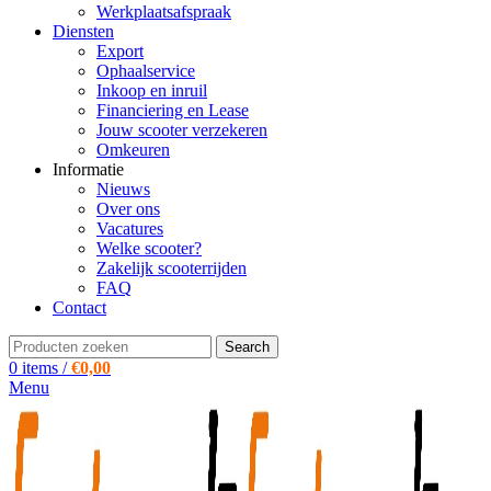
Werkplaatsafspraak
Diensten
Export
Ophaalservice
Inkoop en inruil
Financiering en Lease
Jouw scooter verzekeren
Omkeuren
Informatie
Nieuws
Over ons
Vacatures
Welke scooter?
Zakelijk scooterrijden
FAQ
Contact
Search
0
items
/
€
0,00
Menu