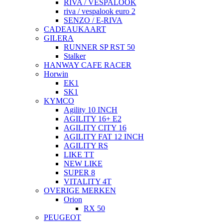
RIVA / VESPALOOK
riva / vespalook euro 2
SENZO / E-RIVA
CADEAUKAART
GILERA
RUNNER SP RST 50
Stalker
HANWAY CAFE RACER
Horwin
EK1
SK1
KYMCO
Agility 10 INCH
AGILITY 16+ E2
AGILITY CITY 16
AGILITY FAT 12 INCH
AGILITY RS
LIKE TT
NEW LIKE
SUPER 8
VITALITY 4T
OVERIGE MERKEN
Orion
RX 50
PEUGEOT