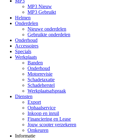
MP3
MP3 Nieuw
MP3 Gebruikt
Helmen
Onderdelen
Nieuwe onderdelen
Gebruikte onderdelen
Onderhoud
Accessoires
Specials
Werkplaats
Banden
Onderhoud
Motorrevisie
Schadetaxatie
Schadeherstel
Werkplaatsafspraak
Diensten
Export
Ophaalservice
Inkoop en inruil
Financiering en Lease
Jouw scooter verzekeren
Omkeuren
Informatie