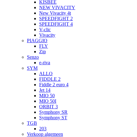
KISBEE
NEW VIVACITY
New Vivacity 4t
SPEEDFIGHT 2
SPEEDFIGHT 4
V-clic
Vivacity
PIAGGIO
FLY
Zip
Senzo
e-riva
SYM
ALLO
FIDDLE 2
Fiddle 2 euro 4
Jet 14
MIO 50
MIO 50I
ORBIT 3
Symphony SR
Symphony ST
TGB
203
Verkoop algemeen