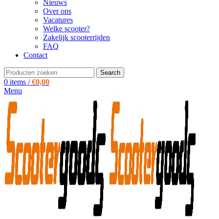
Nieuws
Over ons
Vacatures
Welke scooter?
Zakelijk scooterrijden
FAQ
Contact
Search
0
items
/
€
0,00
Menu