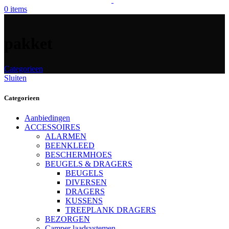
0
items
pakket
Categorieen
Sluiten
Categorieen
Aanbiedingen
ACCESSOIRES
ALARMEN
BEENKLEED
BESCHERMHOES
BEUGELS & DRAGERS
BEUGELS
DIVERSEN
DRAGERS
KUSSENS
TREEPLANK DRAGERS
BEZORGEN
Camper laadsystemen