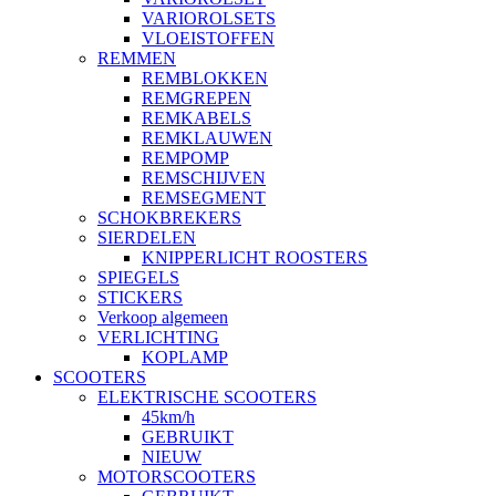
VARIOROLSETS
VLOEISTOFFEN
REMMEN
REMBLOKKEN
REMGREPEN
REMKABELS
REMKLAUWEN
REMPOMP
REMSCHIJVEN
REMSEGMENT
SCHOKBREKERS
SIERDELEN
KNIPPERLICHT ROOSTERS
SPIEGELS
STICKERS
Verkoop algemeen
VERLICHTING
KOPLAMP
SCOOTERS
ELEKTRISCHE SCOOTERS
45km/h
GEBRUIKT
NIEUW
MOTORSCOOTERS