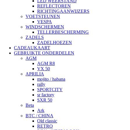
LED WEERSTAND
REFLECTOREN
RICHTINGAANWIJZERS
VOETSTEUNEN
VESPA
WINDSCHERMEN
TELLERBESCHERMING
ZADELS
ZADELHOEZEN
CADEAUKAART
GEBRUIKTE ONDERDELEN
AGM
AGM R8
VX 50
APRILIA
mojito / habana
rally
SPORTCITY
sr factory
SXR 50
Beta
Ark
BTC / CHINA
Old classic
RETRO