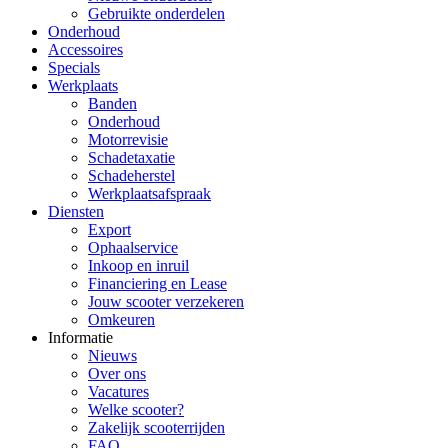
Gebruikte onderdelen
Onderhoud
Accessoires
Specials
Werkplaats
Banden
Onderhoud
Motorrevisie
Schadetaxatie
Schadeherstel
Werkplaatsafspraak
Diensten
Export
Ophaalservice
Inkoop en inruil
Financiering en Lease
Jouw scooter verzekeren
Omkeuren
Informatie
Nieuws
Over ons
Vacatures
Welke scooter?
Zakelijk scooterrijden
FAQ