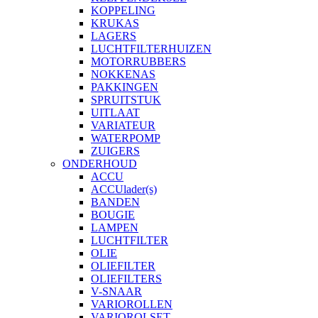
KOPPELING
KRUKAS
LAGERS
LUCHTFILTERHUIZEN
MOTORRUBBERS
NOKKENAS
PAKKINGEN
SPRUITSTUK
UITLAAT
VARIATEUR
WATERPOMP
ZUIGERS
ONDERHOUD
ACCU
ACCUlader(s)
BANDEN
BOUGIE
LAMPEN
LUCHTFILTER
OLIE
OLIEFILTER
OLIEFILTERS
V-SNAAR
VARIOROLLEN
VARIOROLSET