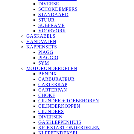
DIVERSE
SCHOKDEMPERS
STANDAARD
STUUR
SUBFRAME
VOORVORK
GASKABELS
HANDVATEN
KAPPENSETS
PIAGG
PIAGGIO
SYM
MOTORONDERDELEN
BENDIX
CARBURATEUR
CARTERKAP
CARTERPAN
CHOKE
CILINDER + TOEBEHOREN
CILINDERKOPPEN
CILINDERS
DIVERSEN
GASKLEPPENHUIS
KICKSTART ONDERDELEN
KLEPPENDEKSEL