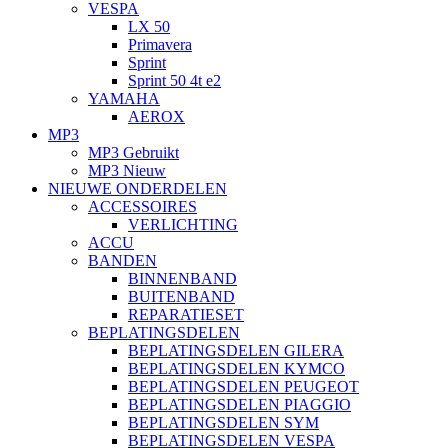
VESPA
LX 50
Primavera
Sprint
Sprint 50 4t e2
YAMAHA
AEROX
MP3
MP3 Gebruikt
MP3 Nieuw
NIEUWE ONDERDELEN
ACCESSOIRES
VERLICHTING
ACCU
BANDEN
BINNENBAND
BUITENBAND
REPARATIESET
BEPLATINGSDELEN
BEPLATINGSDELEN GILERA
BEPLATINGSDELEN KYMCO
BEPLATINGSDELEN PEUGEOT
BEPLATINGSDELEN PIAGGIO
BEPLATINGSDELEN SYM
BEPLATINGSDELEN VESPA