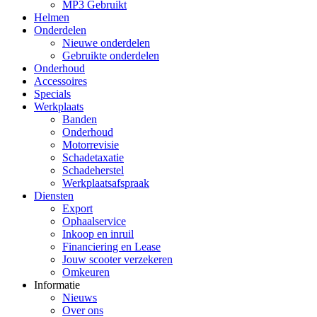
MP3 Gebruikt
Helmen
Onderdelen
Nieuwe onderdelen
Gebruikte onderdelen
Onderhoud
Accessoires
Specials
Werkplaats
Banden
Onderhoud
Motorrevisie
Schadetaxatie
Schadeherstel
Werkplaatsafspraak
Diensten
Export
Ophaalservice
Inkoop en inruil
Financiering en Lease
Jouw scooter verzekeren
Omkeuren
Informatie
Nieuws
Over ons