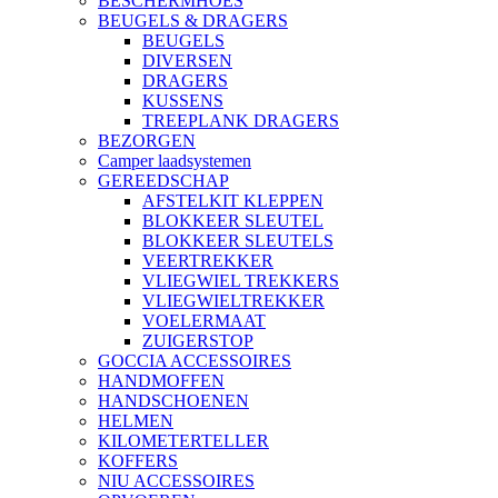
BESCHERMHOES
BEUGELS & DRAGERS
BEUGELS
DIVERSEN
DRAGERS
KUSSENS
TREEPLANK DRAGERS
BEZORGEN
Camper laadsystemen
GEREEDSCHAP
AFSTELKIT KLEPPEN
BLOKKEER SLEUTEL
BLOKKEER SLEUTELS
VEERTREKKER
VLIEGWIEL TREKKERS
VLIEGWIELTREKKER
VOELERMAAT
ZUIGERSTOP
GOCCIA ACCESSOIRES
HANDMOFFEN
HANDSCHOENEN
HELMEN
KILOMETERTELLER
KOFFERS
NIU ACCESSOIRES