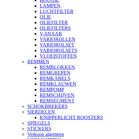
BOUGIE
LAMPEN
LUCHTFILTER
OLIE
OLIEFILTER
OLIEFILTERS
V-SNAAR
VARIOROLLEN
VARIOROLSET
VARIOROLSETS
VLOEISTOFFEN
REMMEN
REMBLOKKEN
REMGREPEN
REMKABELS
REMKLAUWEN
REMPOMP
REMSCHIJVEN
REMSEGMENT
SCHOKBREKERS
SIERDELEN
KNIPPERLICHT ROOSTERS
SPIEGELS
STICKERS
Verkoop algemeen