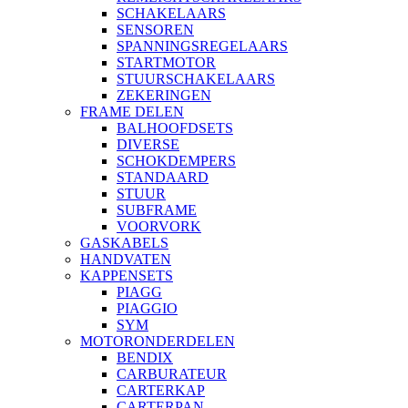
SCHAKELAARS
SENSOREN
SPANNINGSREGELAARS
STARTMOTOR
STUURSCHAKELAARS
ZEKERINGEN
FRAME DELEN
BALHOOFDSETS
DIVERSE
SCHOKDEMPERS
STANDAARD
STUUR
SUBFRAME
VOORVORK
GASKABELS
HANDVATEN
KAPPENSETS
PIAGG
PIAGGIO
SYM
MOTORONDERDELEN
BENDIX
CARBURATEUR
CARTERKAP
CARTERPAN