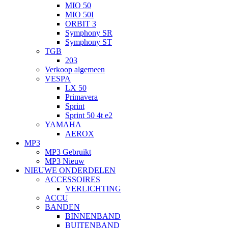
MIO 50
MIO 50I
ORBIT 3
Symphony SR
Symphony ST
TGB
203
Verkoop algemeen
VESPA
LX 50
Primavera
Sprint
Sprint 50 4t e2
YAMAHA
AEROX
MP3
MP3 Gebruikt
MP3 Nieuw
NIEUWE ONDERDELEN
ACCESSOIRES
VERLICHTING
ACCU
BANDEN
BINNENBAND
BUITENBAND