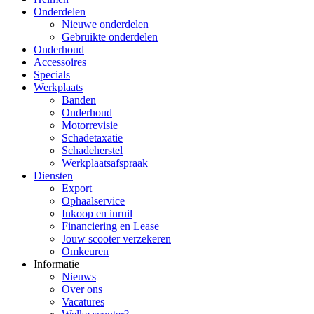
Onderdelen
Nieuwe onderdelen
Gebruikte onderdelen
Onderhoud
Accessoires
Specials
Werkplaats
Banden
Onderhoud
Motorrevisie
Schadetaxatie
Schadeherstel
Werkplaatsafspraak
Diensten
Export
Ophaalservice
Inkoop en inruil
Financiering en Lease
Jouw scooter verzekeren
Omkeuren
Informatie
Nieuws
Over ons
Vacatures