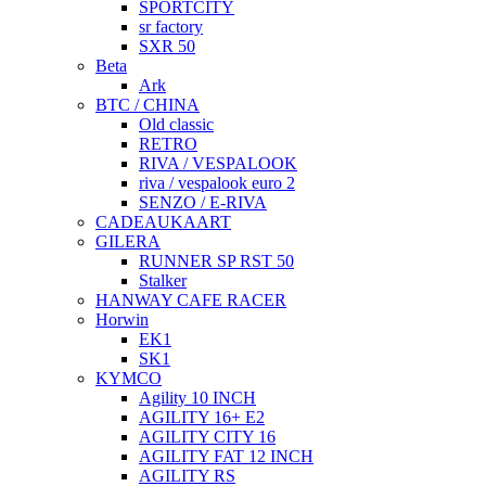
SPORTCITY
sr factory
SXR 50
Beta
Ark
BTC / CHINA
Old classic
RETRO
RIVA / VESPALOOK
riva / vespalook euro 2
SENZO / E-RIVA
CADEAUKAART
GILERA
RUNNER SP RST 50
Stalker
HANWAY CAFE RACER
Horwin
EK1
SK1
KYMCO
Agility 10 INCH
AGILITY 16+ E2
AGILITY CITY 16
AGILITY FAT 12 INCH
AGILITY RS