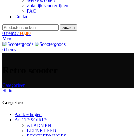
Welke scooter?
Zakelijk scooterrijden
FAQ
Contact
Search
0
items
/
€
0,00
Menu
0
items
Retro scooter
Categorieen
Sluiten
Categorieen
Aanbiedingen
ACCESSOIRES
ALARMEN
BEENKLEED