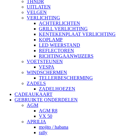
THNDR
UITLATEN
VELGEN
VERLICHTING
ACHTERLICHTEN
GRILL VERLICHTING
KENTEKENPLAAT VERLICHTING
KOPLAMP
LED WEERSTAND
REFLECTOREN
RICHTINGAANWIJZERS
VOETSTEUNEN
VESPA
WINDSCHERMEN
TELLERBESCHERMING
ZADELS
ZADELHOEZEN
CADEAUKAART
GEBRUIKTE ONDERDELEN
AGM
AGM R8
VX 50
APRILIA
mojito / habana
rally