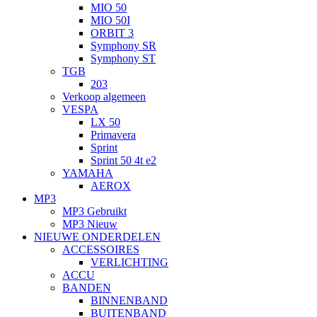
MIO 50
MIO 50I
ORBIT 3
Symphony SR
Symphony ST
TGB
203
Verkoop algemeen
VESPA
LX 50
Primavera
Sprint
Sprint 50 4t e2
YAMAHA
AEROX
MP3
MP3 Gebruikt
MP3 Nieuw
NIEUWE ONDERDELEN
ACCESSOIRES
VERLICHTING
ACCU
BANDEN
BINNENBAND
BUITENBAND