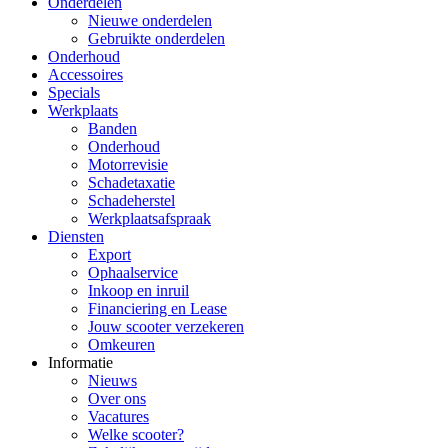
Onderdelen
Nieuwe onderdelen
Gebruikte onderdelen
Onderhoud
Accessoires
Specials
Werkplaats
Banden
Onderhoud
Motorrevisie
Schadetaxatie
Schadeherstel
Werkplaatsafspraak
Diensten
Export
Ophaalservice
Inkoop en inruil
Financiering en Lease
Jouw scooter verzekeren
Omkeuren
Informatie
Nieuws
Over ons
Vacatures
Welke scooter?