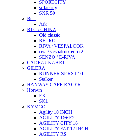
SPORTCITY
sr factory
SXR 50
Beta
Ark
BTC / CHINA
Old classic
RETRO
RIVA / VESPALOOK
riva / vespalook euro 2
SENZO / E-RIVA
CADEAUKAART
GILERA
RUNNER SP RST 50
Stalker
HANWAY CAFE RACER
Horwin
EK1
SK1
KYMCO
Agility 10 INCH
AGILITY 16+ E2
AGILITY CITY 16
AGILITY FAT 12 INCH
AGILITY RS