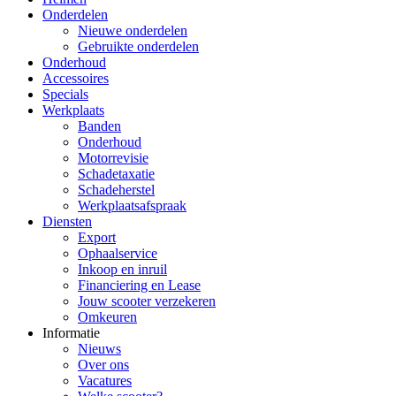
Onderdelen
Nieuwe onderdelen
Gebruikte onderdelen
Onderhoud
Accessoires
Specials
Werkplaats
Banden
Onderhoud
Motorrevisie
Schadetaxatie
Schadeherstel
Werkplaatsafspraak
Diensten
Export
Ophaalservice
Inkoop en inruil
Financiering en Lease
Jouw scooter verzekeren
Omkeuren
Informatie
Nieuws
Over ons
Vacatures