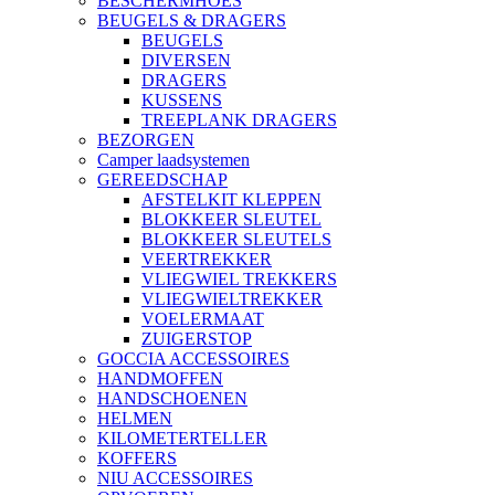
BESCHERMHOES
BEUGELS & DRAGERS
BEUGELS
DIVERSEN
DRAGERS
KUSSENS
TREEPLANK DRAGERS
BEZORGEN
Camper laadsystemen
GEREEDSCHAP
AFSTELKIT KLEPPEN
BLOKKEER SLEUTEL
BLOKKEER SLEUTELS
VEERTREKKER
VLIEGWIEL TREKKERS
VLIEGWIELTREKKER
VOELERMAAT
ZUIGERSTOP
GOCCIA ACCESSOIRES
HANDMOFFEN
HANDSCHOENEN
HELMEN
KILOMETERTELLER
KOFFERS
NIU ACCESSOIRES