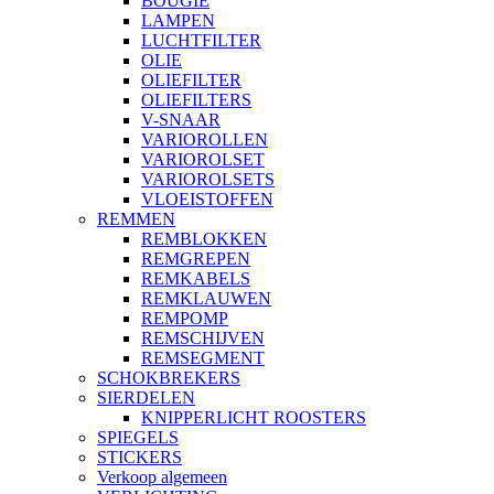
BOUGIE
LAMPEN
LUCHTFILTER
OLIE
OLIEFILTER
OLIEFILTERS
V-SNAAR
VARIOROLLEN
VARIOROLSET
VARIOROLSETS
VLOEISTOFFEN
REMMEN
REMBLOKKEN
REMGREPEN
REMKABELS
REMKLAUWEN
REMPOMP
REMSCHIJVEN
REMSEGMENT
SCHOKBREKERS
SIERDELEN
KNIPPERLICHT ROOSTERS
SPIEGELS
STICKERS
Verkoop algemeen