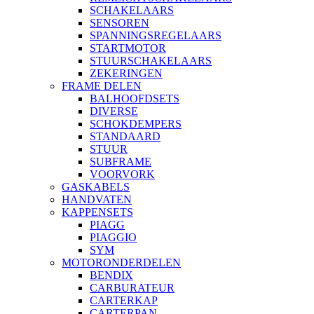
SCHAKELAARS
SENSOREN
SPANNINGSREGELAARS
STARTMOTOR
STUURSCHAKELAARS
ZEKERINGEN
FRAME DELEN
BALHOOFDSETS
DIVERSE
SCHOKDEMPERS
STANDAARD
STUUR
SUBFRAME
VOORVORK
GASKABELS
HANDVATEN
KAPPENSETS
PIAGG
PIAGGIO
SYM
MOTORONDERDELEN
BENDIX
CARBURATEUR
CARTERKAP
CARTERPAN