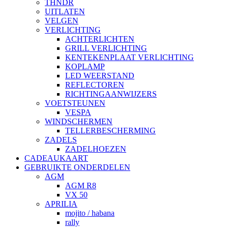
THNDR
UITLATEN
VELGEN
VERLICHTING
ACHTERLICHTEN
GRILL VERLICHTING
KENTEKENPLAAT VERLICHTING
KOPLAMP
LED WEERSTAND
REFLECTOREN
RICHTINGAANWIJZERS
VOETSTEUNEN
VESPA
WINDSCHERMEN
TELLERBESCHERMING
ZADELS
ZADELHOEZEN
CADEAUKAART
GEBRUIKTE ONDERDELEN
AGM
AGM R8
VX 50
APRILIA
mojito / habana
rally