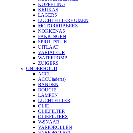
KOPPELING
KRUKAS
LAGERS
LUCHTFILTERHUIZEN
MOTORRUBBERS
NOKKENAS
PAKKINGEN
SPRUITSTUK
UITLAAT
VARIATEUR
WATERPOMP
ZUIGERS
ONDERHOUD
ACCU
ACCUlader(s)
BANDEN
BOUGIE
LAMPEN
LUCHTFILTER
OLIE
OLIEFILTER
OLIEFILTERS
V-SNAAR
VARIOROLLEN
VARIOROLSET