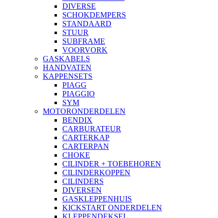
DIVERSE
SCHOKDEMPERS
STANDAARD
STUUR
SUBFRAME
VOORVORK
GASKABELS
HANDVATEN
KAPPENSETS
PIAGG
PIAGGIO
SYM
MOTORONDERDELEN
BENDIX
CARBURATEUR
CARTERKAP
CARTERPAN
CHOKE
CILINDER + TOEBEHOREN
CILINDERKOPPEN
CILINDERS
DIVERSEN
GASKLEPPENHUIS
KICKSTART ONDERDELEN
KLEPPENDEKSEL