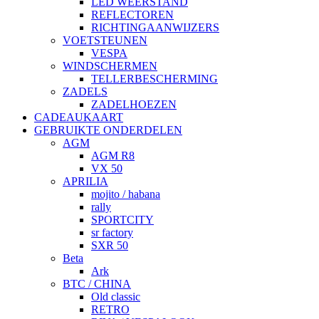
LED WEERSTAND
REFLECTOREN
RICHTINGAANWIJZERS
VOETSTEUNEN
VESPA
WINDSCHERMEN
TELLERBESCHERMING
ZADELS
ZADELHOEZEN
CADEAUKAART
GEBRUIKTE ONDERDELEN
AGM
AGM R8
VX 50
APRILIA
mojito / habana
rally
SPORTCITY
sr factory
SXR 50
Beta
Ark
BTC / CHINA
Old classic
RETRO