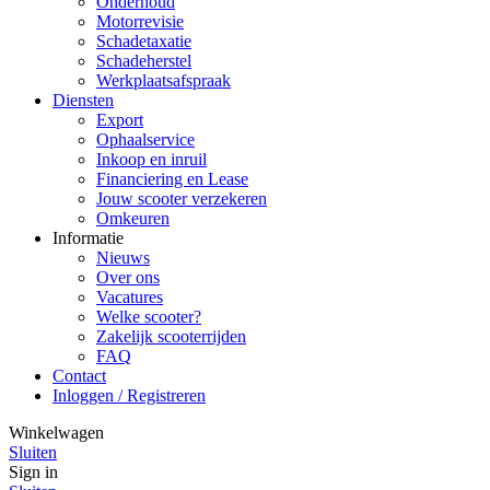
Onderhoud
Motorrevisie
Schadetaxatie
Schadeherstel
Werkplaatsafspraak
Diensten
Export
Ophaalservice
Inkoop en inruil
Financiering en Lease
Jouw scooter verzekeren
Omkeuren
Informatie
Nieuws
Over ons
Vacatures
Welke scooter?
Zakelijk scooterrijden
FAQ
Contact
Inloggen / Registreren
Winkelwagen
Sluiten
Sign in