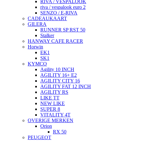
RIVA / VESPALOOK
riva / vespalook euro 2
SENZO / E-RIVA
CADEAUKAART
GILERA
RUNNER SP RST 50
Stalker
HANWAY CAFE RACER
Horwin
EK1
SK1
KYMCO
Agility 10 INCH
AGILITY 16+ E2
AGILITY CITY 16
AGILITY FAT 12 INCH
AGILITY RS
LIKE TT
NEW LIKE
SUPER 8
VITALITY 4T
OVERIGE MERKEN
Orion
RX 50
PEUGEOT