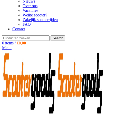
Nieuws
Over ons
Vacatures
Welke scooter?
Zakelijk scooterrijden
FAQ
Contact
Search
0
items
/
€
0,00
Menu