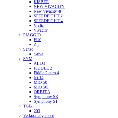
KISBEE
NEW VIVACITY
New Vivacity 4t
SPEEDFIGHT 2
SPEEDFIGHT 4
V-clic
Vivacity
PIAGGIO
FLY
Zip
Senzo
e-riva
SYM
ALLO
FIDDLE 2
Fiddle 2 euro 4
Jet 14
MIO 50
MIO 50I
ORBIT 3
Symphony SR
Symphony ST
TGB
203
Verkoop algemeen