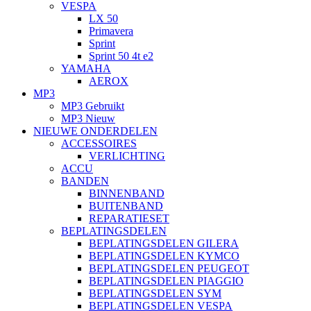
VESPA
LX 50
Primavera
Sprint
Sprint 50 4t e2
YAMAHA
AEROX
MP3
MP3 Gebruikt
MP3 Nieuw
NIEUWE ONDERDELEN
ACCESSOIRES
VERLICHTING
ACCU
BANDEN
BINNENBAND
BUITENBAND
REPARATIESET
BEPLATINGSDELEN
BEPLATINGSDELEN GILERA
BEPLATINGSDELEN KYMCO
BEPLATINGSDELEN PEUGEOT
BEPLATINGSDELEN PIAGGIO
BEPLATINGSDELEN SYM
BEPLATINGSDELEN VESPA