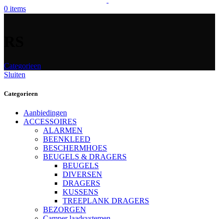
0
items
RS
Categorieen
Sluiten
Categorieen
Aanbiedingen
ACCESSOIRES
ALARMEN
BEENKLEED
BESCHERMHOES
BEUGELS & DRAGERS
BEUGELS
DIVERSEN
DRAGERS
KUSSENS
TREEPLANK DRAGERS
BEZORGEN
Camper laadsystemen