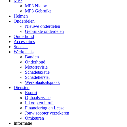
MP3
MP3 Nieuw
MP3 Gebruikt
Helmen
Onderdelen
Nieuwe onderdelen
Gebruikte onderdelen
Onderhoud
Accessoires
Specials
Werkplaats
Banden
Onderhoud
Motorrevisie
Schadetaxatie
Schadeherstel
Werkplaatsafspraak
Diensten
Export
Ophaalservice
Inkoop en inruil
Financiering en Lease
Jouw scooter verzekeren
Omkeuren
Informatie