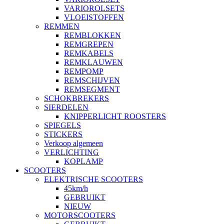
VARIOROLSETS
VLOEISTOFFEN
REMMEN
REMBLOKKEN
REMGREPEN
REMKABELS
REMKLAUWEN
REMPOMP
REMSCHIJVEN
REMSEGMENT
SCHOKBREKERS
SIERDELEN
KNIPPERLICHT ROOSTERS
SPIEGELS
STICKERS
Verkoop algemeen
VERLICHTING
KOPLAMP
SCOOTERS
ELEKTRISCHE SCOOTERS
45km/h
GEBRUIKT
NIEUW
MOTORSCOOTERS