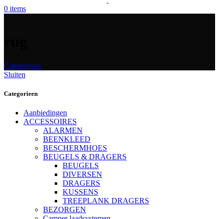
0
items
rug
Categorieen
Sluiten
Categorieen
Aanbiedingen
ACCESSOIRES
ALARMEN
BEENKLEED
BESCHERMHOES
BEUGELS & DRAGERS
BEUGELS
DIVERSEN
DRAGERS
KUSSENS
TREEPLANK DRAGERS
BEZORGEN
Camper laadsystemen