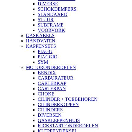
DIVERSE
SCHOKDEMPERS
STANDAARD
STUUR
SUBFRAME
VOORVORK
GASKABELS
HANDVATEN
KAPPENSETS
PIAGG
PIAGGIO
SYM
MOTORONDERDELEN
BENDIX
CARBURATEUR
CARTERKAP
CARTERPAN
CHOKE
CILINDER + TOEBEHOREN
CILINDERKOPPEN
CILINDERS
DIVERSEN
GASKLEPPENHUIS
KICKSTART ONDERDELEN
KLEPPENDEKSEL