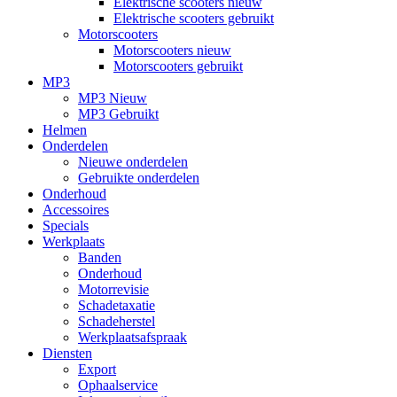
Elektrische scooters nieuw
Elektrische scooters gebruikt
Motorscooters
Motorscooters nieuw
Motorscooters gebruikt
MP3
MP3 Nieuw
MP3 Gebruikt
Helmen
Onderdelen
Nieuwe onderdelen
Gebruikte onderdelen
Onderhoud
Accessoires
Specials
Werkplaats
Banden
Onderhoud
Motorrevisie
Schadetaxatie
Schadeherstel
Werkplaatsafspraak
Diensten
Export
Ophaalservice