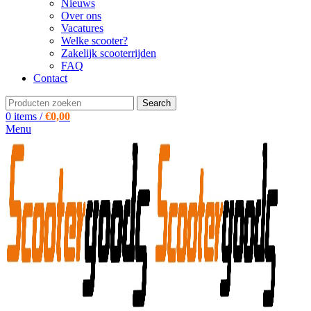
Nieuws
Over ons
Vacatures
Welke scooter?
Zakelijk scooterrijden
FAQ
Contact
Search
0
items
/
€
0,00
Menu