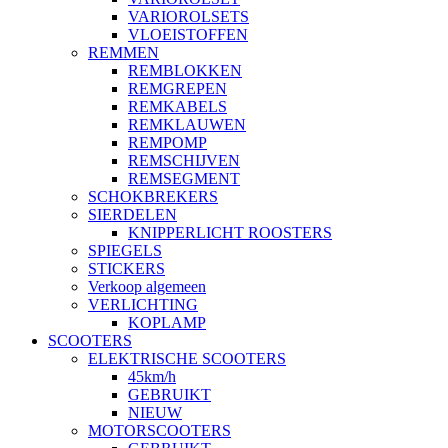
VARIOROLSETS
VLOEISTOFFEN
REMMEN
REMBLOKKEN
REMGREPEN
REMKABELS
REMKLAUWEN
REMPOMP
REMSCHIJVEN
REMSEGMENT
SCHOKBREKERS
SIERDELEN
KNIPPERLICHT ROOSTERS
SPIEGELS
STICKERS
Verkoop algemeen
VERLICHTING
KOPLAMP
SCOOTERS
ELEKTRISCHE SCOOTERS
45km/h
GEBRUIKT
NIEUW
MOTORSCOOTERS