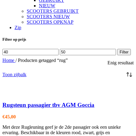
GEBRUIKT
NIEUW
SCOOTERS GEBRUIKT
SCOOTERS NIEUW
SCOOTERS OPKNAP
Zip
Filter op prijs
Min.
Max.
Filter
prijs
prijs
Home
/
Producten getagged “rug”
Enig resultaat
Toon zijbalk
Rugsteun passagier tbv AGM Goccia
€
45,00
Met deze Rugleuning geef je de 2de passagier ook een unieke
ervaring. Beschikbaar in de kleuren rood, zwart, grijs en