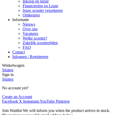
Inkoop en inruil
Financiering en Lease
Jouw scooter verzekeren
Omkeuren
Informatie
Nieuws
Over ons
Vacatures
Welke scooter?
Zakelijk scooterrijden
FAQ
Contact
Inloggen / Registreren
Winkelwagen
Sluiten
Sign in
Sluiten
No account yet?
Create an Account
Facebook
X
Instagram
YouTube
Pinterest
Join Waitlist
We will inform you when the product arrives in stock.