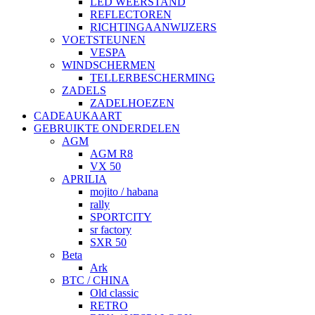
LED WEERSTAND
REFLECTOREN
RICHTINGAANWIJZERS
VOETSTEUNEN
VESPA
WINDSCHERMEN
TELLERBESCHERMING
ZADELS
ZADELHOEZEN
CADEAUKAART
GEBRUIKTE ONDERDELEN
AGM
AGM R8
VX 50
APRILIA
mojito / habana
rally
SPORTCITY
sr factory
SXR 50
Beta
Ark
BTC / CHINA
Old classic
RETRO