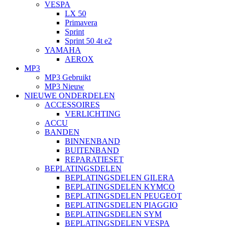
VESPA
LX 50
Primavera
Sprint
Sprint 50 4t e2
YAMAHA
AEROX
MP3
MP3 Gebruikt
MP3 Nieuw
NIEUWE ONDERDELEN
ACCESSOIRES
VERLICHTING
ACCU
BANDEN
BINNENBAND
BUITENBAND
REPARATIESET
BEPLATINGSDELEN
BEPLATINGSDELEN GILERA
BEPLATINGSDELEN KYMCO
BEPLATINGSDELEN PEUGEOT
BEPLATINGSDELEN PIAGGIO
BEPLATINGSDELEN SYM
BEPLATINGSDELEN VESPA