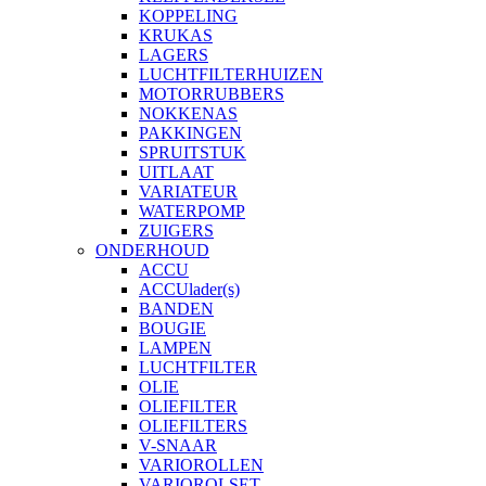
KOPPELING
KRUKAS
LAGERS
LUCHTFILTERHUIZEN
MOTORRUBBERS
NOKKENAS
PAKKINGEN
SPRUITSTUK
UITLAAT
VARIATEUR
WATERPOMP
ZUIGERS
ONDERHOUD
ACCU
ACCUlader(s)
BANDEN
BOUGIE
LAMPEN
LUCHTFILTER
OLIE
OLIEFILTER
OLIEFILTERS
V-SNAAR
VARIOROLLEN
VARIOROLSET