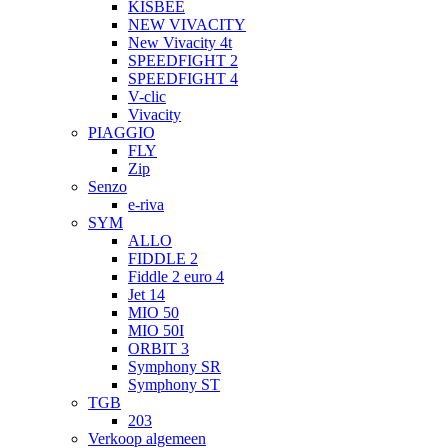
KISBEE
NEW VIVACITY
New Vivacity 4t
SPEEDFIGHT 2
SPEEDFIGHT 4
V-clic
Vivacity
PIAGGIO
FLY
Zip
Senzo
e-riva
SYM
ALLO
FIDDLE 2
Fiddle 2 euro 4
Jet 14
MIO 50
MIO 50I
ORBIT 3
Symphony SR
Symphony ST
TGB
203
Verkoop algemeen