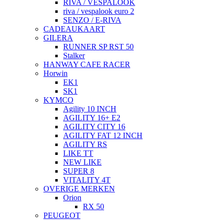
RIVA / VESPALOOK
riva / vespalook euro 2
SENZO / E-RIVA
CADEAUKAART
GILERA
RUNNER SP RST 50
Stalker
HANWAY CAFE RACER
Horwin
EK1
SK1
KYMCO
Agility 10 INCH
AGILITY 16+ E2
AGILITY CITY 16
AGILITY FAT 12 INCH
AGILITY RS
LIKE TT
NEW LIKE
SUPER 8
VITALITY 4T
OVERIGE MERKEN
Orion
RX 50
PEUGEOT