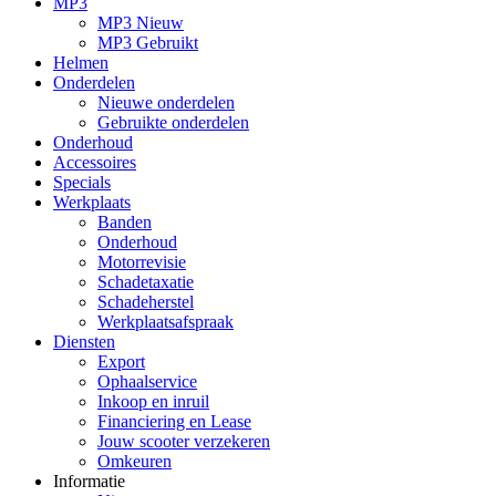
MP3
MP3 Nieuw
MP3 Gebruikt
Helmen
Onderdelen
Nieuwe onderdelen
Gebruikte onderdelen
Onderhoud
Accessoires
Specials
Werkplaats
Banden
Onderhoud
Motorrevisie
Schadetaxatie
Schadeherstel
Werkplaatsafspraak
Diensten
Export
Ophaalservice
Inkoop en inruil
Financiering en Lease
Jouw scooter verzekeren
Omkeuren
Informatie