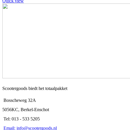
variaties.
Quick view
Deze
optie
kan
gekozen
worden
op
de
productpagina
Scootergoods biedt het totaalpakket
Bosscheweg 32A
5056KC, Berkel-Enschot
Tel: 013 - 533 5205
Email: info@scootergoods.nl