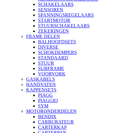
SCHAKELAARS
SENSOREN
SPANNINGSREGELAARS
STARTMOTOR
STUURSCHAKELAARS
ZEKERINGEN
FRAME DELEN
BALHOOFDSETS
DIVERSE
SCHOKDEMPERS
STANDAARD
STUUR
SUBFRAME
VOORVORK
GASKABELS
HANDVATEN
KAPPENSETS
PIAGG
PIAGGIO
SYM
MOTORONDERDELEN
BENDIX
CARBURATEUR
CARTERKAP
CARTERPAN