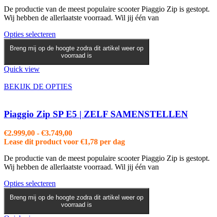
tot
De productie van de meest populaire scooter Piaggio Zip is gestopt.
€3.749,00
Wij hebben de allerlaatste voorraad. Wil jij één van
Dit
Opties selecteren
product
Breng mij op de hoogte zodra dit artikel weer op
heeft
voorraad is
meerdere
variaties.
Quick view
Deze
optie
BEKIJK DE OPTIES
kan
gekozen
worden
Piaggio Zip SP E5 | ZELF SAMENSTELLEN
op
de
Prijsklasse:
€
2.999,00
-
€
3.749,00
productpagina
€2.999,00
Lease dit product voor
€
1,78
per dag
tot
De productie van de meest populaire scooter Piaggio Zip is gestopt.
€3.749,00
Wij hebben de allerlaatste voorraad. Wil jij één van
Dit
Opties selecteren
product
Breng mij op de hoogte zodra dit artikel weer op
heeft
voorraad is
meerdere