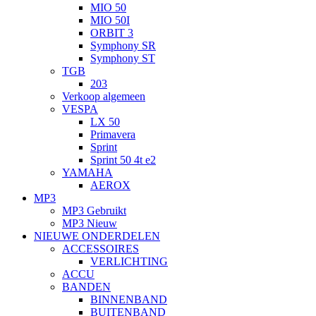
MIO 50
MIO 50I
ORBIT 3
Symphony SR
Symphony ST
TGB
203
Verkoop algemeen
VESPA
LX 50
Primavera
Sprint
Sprint 50 4t e2
YAMAHA
AEROX
MP3
MP3 Gebruikt
MP3 Nieuw
NIEUWE ONDERDELEN
ACCESSOIRES
VERLICHTING
ACCU
BANDEN
BINNENBAND
BUITENBAND