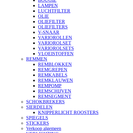
BOUGIE
LAMPEN
LUCHTFILTER
OLIE
OLIEFILTER
OLIEFILTERS
V-SNAAR
VARIOROLLEN
VARIOROLSET
VARIOROLSETS
VLOEISTOFFEN
REMMEN
REMBLOKKEN
REMGREPEN
REMKABELS
REMKLAUWEN
REMPOMP
REMSCHIJVEN
REMSEGMENT
SCHOKBREKERS
SIERDELEN
KNIPPERLICHT ROOSTERS
SPIEGELS
STICKERS
Verkoop algemeen