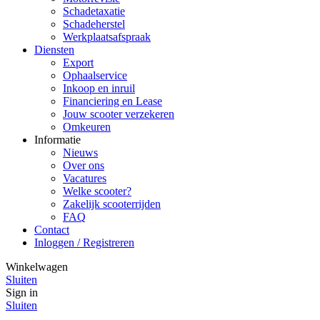
Schadetaxatie
Schadeherstel
Werkplaatsafspraak
Diensten
Export
Ophaalservice
Inkoop en inruil
Financiering en Lease
Jouw scooter verzekeren
Omkeuren
Informatie
Nieuws
Over ons
Vacatures
Welke scooter?
Zakelijk scooterrijden
FAQ
Contact
Inloggen / Registreren
Winkelwagen
Sluiten
Sign in
Sluiten