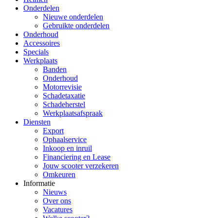
Onderdelen
Nieuwe onderdelen
Gebruikte onderdelen
Onderhoud
Accessoires
Specials
Werkplaats
Banden
Onderhoud
Motorrevisie
Schadetaxatie
Schadeherstel
Werkplaatsafspraak
Diensten
Export
Ophaalservice
Inkoop en inruil
Financiering en Lease
Jouw scooter verzekeren
Omkeuren
Informatie
Nieuws
Over ons
Vacatures