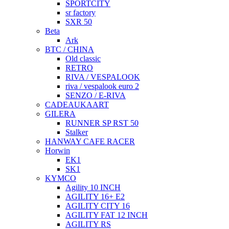
SPORTCITY
sr factory
SXR 50
Beta
Ark
BTC / CHINA
Old classic
RETRO
RIVA / VESPALOOK
riva / vespalook euro 2
SENZO / E-RIVA
CADEAUKAART
GILERA
RUNNER SP RST 50
Stalker
HANWAY CAFE RACER
Horwin
EK1
SK1
KYMCO
Agility 10 INCH
AGILITY 16+ E2
AGILITY CITY 16
AGILITY FAT 12 INCH
AGILITY RS