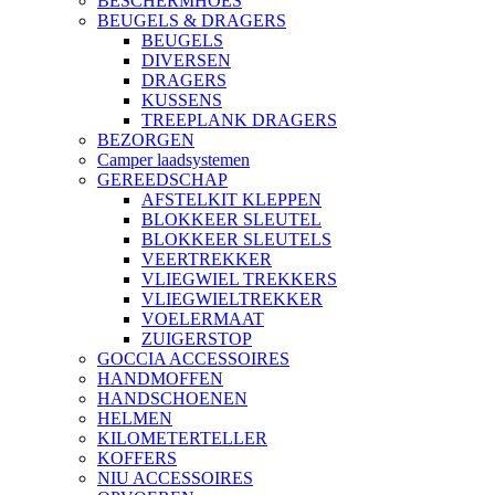
BESCHERMHOES
BEUGELS & DRAGERS
BEUGELS
DIVERSEN
DRAGERS
KUSSENS
TREEPLANK DRAGERS
BEZORGEN
Camper laadsystemen
GEREEDSCHAP
AFSTELKIT KLEPPEN
BLOKKEER SLEUTEL
BLOKKEER SLEUTELS
VEERTREKKER
VLIEGWIEL TREKKERS
VLIEGWIELTREKKER
VOELERMAAT
ZUIGERSTOP
GOCCIA ACCESSOIRES
HANDMOFFEN
HANDSCHOENEN
HELMEN
KILOMETERTELLER
KOFFERS
NIU ACCESSOIRES