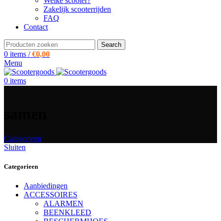
Welke scooter?
Zakelijk scooterrijden
FAQ
Contact
Search
0
items
/
€
0,00
Menu
0
items
samen
Categorieen
Sluiten
Categorieen
Aanbiedingen
ACCESSOIRES
ALARMEN
BEENKLEED