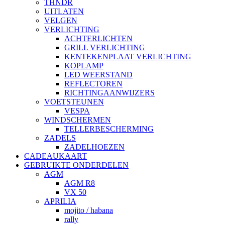
THNDR
UITLATEN
VELGEN
VERLICHTING
ACHTERLICHTEN
GRILL VERLICHTING
KENTEKENPLAAT VERLICHTING
KOPLAMP
LED WEERSTAND
REFLECTOREN
RICHTINGAANWIJZERS
VOETSTEUNEN
VESPA
WINDSCHERMEN
TELLERBESCHERMING
ZADELS
ZADELHOEZEN
CADEAUKAART
GEBRUIKTE ONDERDELEN
AGM
AGM R8
VX 50
APRILIA
mojito / habana
rally