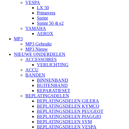
VESPA
LX 50
Primavera
Sprint
Sprint 50 4t e2
YAMAHA
AEROX
MP3
MP3 Gebruikt
MP3 Nieuw
NIEUWE ONDERDELEN
ACCESSOIRES
VERLICHTING
ACCU
BANDEN
BINNENBAND
BUITENBAND
REPARATIESET
BEPLATINGSDELEN
BEPLATINGSDELEN GILERA
BEPLATINGSDELEN KYMCO
BEPLATINGSDELEN PEUGEOT
BEPLATINGSDELEN PIAGGIO
BEPLATINGSDELEN SYM
BEPLATINGSDELEN VESPA