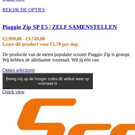
Deze
optie
BEKIJK DE OPTIES
kan
gekozen
worden
Piaggio Zip SP E5 | ZELF SAMENSTELLEN
op
de
Prijsklasse:
€
2.999,00
-
€
3.749,00
productpagina
€2.999,00
Lease dit product voor
€
1,78
per dag
tot
De productie van de meest populaire scooter Piaggio Zip is gestopt.
€3.749,00
Wij hebben de allerlaatste voorraad. Wil jij één van
Dit
Opties selecteren
product
Breng mij op de hoogte zodra dit artikel weer op
heeft
voorraad is
meerdere
variaties.
Quick view
Deze
optie
kan
gekozen
worden
op
de
productpagina