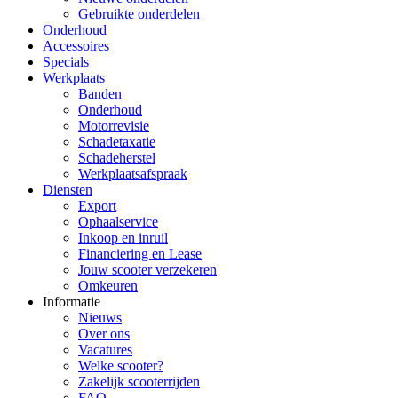
Gebruikte onderdelen
Onderhoud
Accessoires
Specials
Werkplaats
Banden
Onderhoud
Motorrevisie
Schadetaxatie
Schadeherstel
Werkplaatsafspraak
Diensten
Export
Ophaalservice
Inkoop en inruil
Financiering en Lease
Jouw scooter verzekeren
Omkeuren
Informatie
Nieuws
Over ons
Vacatures
Welke scooter?
Zakelijk scooterrijden
FAQ