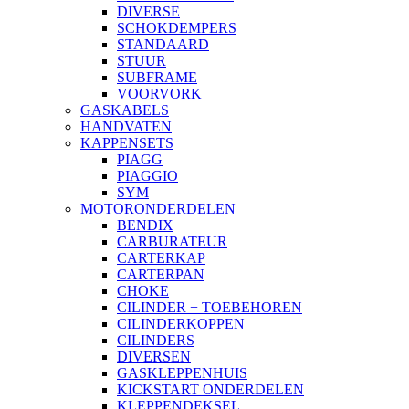
DIVERSE
SCHOKDEMPERS
STANDAARD
STUUR
SUBFRAME
VOORVORK
GASKABELS
HANDVATEN
KAPPENSETS
PIAGG
PIAGGIO
SYM
MOTORONDERDELEN
BENDIX
CARBURATEUR
CARTERKAP
CARTERPAN
CHOKE
CILINDER + TOEBEHOREN
CILINDERKOPPEN
CILINDERS
DIVERSEN
GASKLEPPENHUIS
KICKSTART ONDERDELEN
KLEPPENDEKSEL