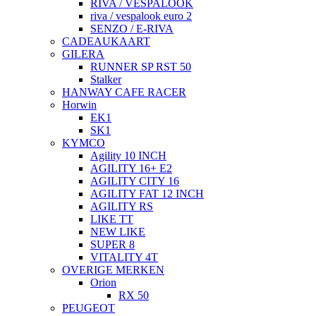
RIVA / VESPALOOK
riva / vespalook euro 2
SENZO / E-RIVA
CADEAUKAART
GILERA
RUNNER SP RST 50
Stalker
HANWAY CAFE RACER
Horwin
EK1
SK1
KYMCO
Agility 10 INCH
AGILITY 16+ E2
AGILITY CITY 16
AGILITY FAT 12 INCH
AGILITY RS
LIKE TT
NEW LIKE
SUPER 8
VITALITY 4T
OVERIGE MERKEN
Orion
RX 50
PEUGEOT