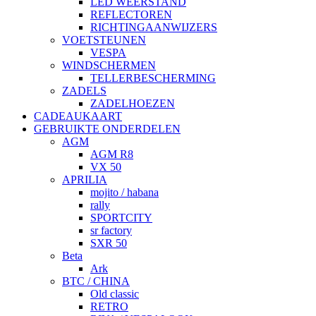
LED WEERSTAND
REFLECTOREN
RICHTINGAANWIJZERS
VOETSTEUNEN
VESPA
WINDSCHERMEN
TELLERBESCHERMING
ZADELS
ZADELHOEZEN
CADEAUKAART
GEBRUIKTE ONDERDELEN
AGM
AGM R8
VX 50
APRILIA
mojito / habana
rally
SPORTCITY
sr factory
SXR 50
Beta
Ark
BTC / CHINA
Old classic
RETRO