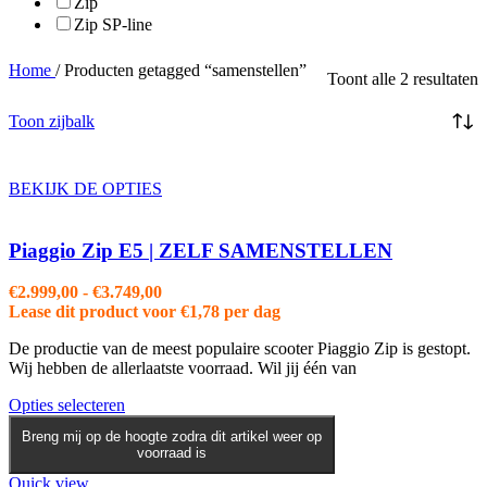
Zip
Zip SP-line
Home
/
Producten getagged “samenstellen”
Toont alle 2 resultaten
Toon zijbalk
BEKIJK DE OPTIES
Piaggio Zip E5 | ZELF SAMENSTELLEN
Prijsklasse:
€
2.999,00
-
€
3.749,00
€2.999,00
Lease dit product voor
€
1,78
per dag
tot
De productie van de meest populaire scooter Piaggio Zip is gestopt.
€3.749,00
Wij hebben de allerlaatste voorraad. Wil jij één van
Dit
Opties selecteren
product
Breng mij op de hoogte zodra dit artikel weer op
heeft
voorraad is
meerdere
variaties.
Quick view