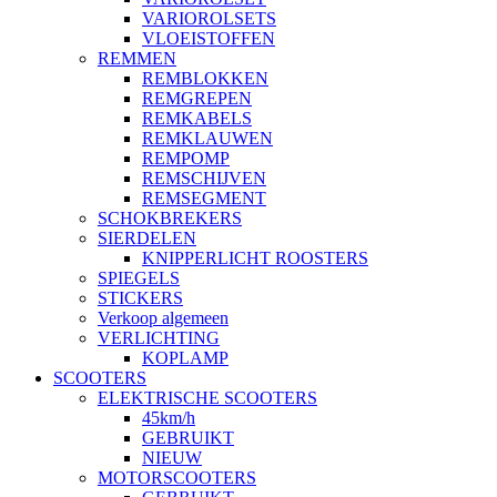
VARIOROLSETS
VLOEISTOFFEN
REMMEN
REMBLOKKEN
REMGREPEN
REMKABELS
REMKLAUWEN
REMPOMP
REMSCHIJVEN
REMSEGMENT
SCHOKBREKERS
SIERDELEN
KNIPPERLICHT ROOSTERS
SPIEGELS
STICKERS
Verkoop algemeen
VERLICHTING
KOPLAMP
SCOOTERS
ELEKTRISCHE SCOOTERS
45km/h
GEBRUIKT
NIEUW
MOTORSCOOTERS