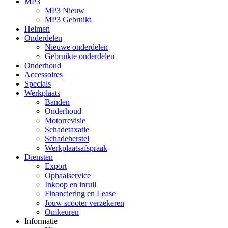
MP3
MP3 Nieuw
MP3 Gebruikt
Helmen
Onderdelen
Nieuwe onderdelen
Gebruikte onderdelen
Onderhoud
Accessoires
Specials
Werkplaats
Banden
Onderhoud
Motorrevisie
Schadetaxatie
Schadeherstel
Werkplaatsafspraak
Diensten
Export
Ophaalservice
Inkoop en inruil
Financiering en Lease
Jouw scooter verzekeren
Omkeuren
Informatie