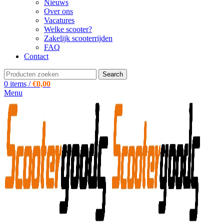
Nieuws
Over ons
Vacatures
Welke scooter?
Zakelijk scooterrijden
FAQ
Contact
Search
0
items
/
€
0,00
Menu