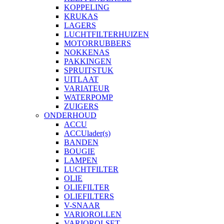
KOPPELING
KRUKAS
LAGERS
LUCHTFILTERHUIZEN
MOTORRUBBERS
NOKKENAS
PAKKINGEN
SPRUITSTUK
UITLAAT
VARIATEUR
WATERPOMP
ZUIGERS
ONDERHOUD
ACCU
ACCUlader(s)
BANDEN
BOUGIE
LAMPEN
LUCHTFILTER
OLIE
OLIEFILTER
OLIEFILTERS
V-SNAAR
VARIOROLLEN
VARIOROLSET