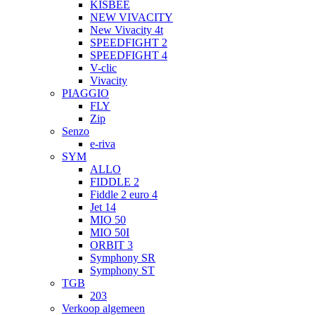
KISBEE
NEW VIVACITY
New Vivacity 4t
SPEEDFIGHT 2
SPEEDFIGHT 4
V-clic
Vivacity
PIAGGIO
FLY
Zip
Senzo
e-riva
SYM
ALLO
FIDDLE 2
Fiddle 2 euro 4
Jet 14
MIO 50
MIO 50I
ORBIT 3
Symphony SR
Symphony ST
TGB
203
Verkoop algemeen