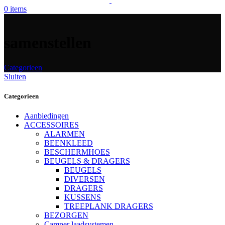
0
items
samenstellen
Categorieen
Sluiten
Categorieen
Aanbiedingen
ACCESSOIRES
ALARMEN
BEENKLEED
BESCHERMHOES
BEUGELS & DRAGERS
BEUGELS
DIVERSEN
DRAGERS
KUSSENS
TREEPLANK DRAGERS
BEZORGEN
Camper laadsystemen