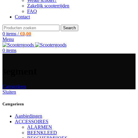
Welke scooter?
Zakelijk scooterrijden
FAQ
Contact
Search
0
items
/
€
0,00
Menu
0
items
segment
Categorieen
Sluiten
Categorieen
Aanbiedingen
ACCESSOIRES
ALARMEN
BEENKLEED