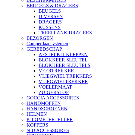
BESCHERMHOES
BEUGELS & DRAGERS
BEUGELS
DIVERSEN
DRAGERS
KUSSENS
TREEPLANK DRAGERS
BEZORGEN
Camper laadsystemen
GEREEDSCHAP
AFSTELKIT KLEPPEN
BLOKKEER SLEUTEL
BLOKKEER SLEUTELS
VEERTREKKER
VLIEGWIEL TREKKERS
VLIEGWIELTREKKER
VOELERMAAT
ZUIGERSTOP
GOCCIA ACCESSOIRES
HANDMOFFEN
HANDSCHOENEN
HELMEN
KILOMETERTELLER
KOFFERS
NIU ACCESSOIRES