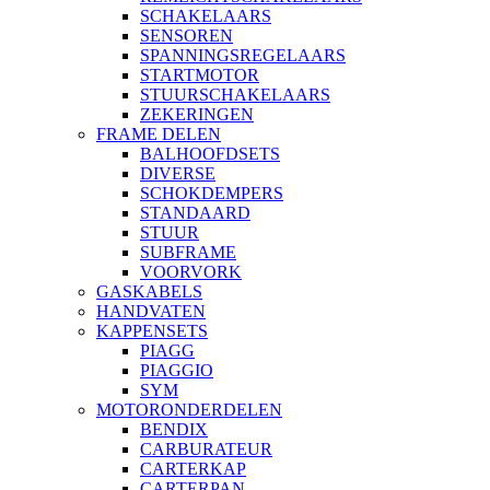
SCHAKELAARS
SENSOREN
SPANNINGSREGELAARS
STARTMOTOR
STUURSCHAKELAARS
ZEKERINGEN
FRAME DELEN
BALHOOFDSETS
DIVERSE
SCHOKDEMPERS
STANDAARD
STUUR
SUBFRAME
VOORVORK
GASKABELS
HANDVATEN
KAPPENSETS
PIAGG
PIAGGIO
SYM
MOTORONDERDELEN
BENDIX
CARBURATEUR
CARTERKAP
CARTERPAN