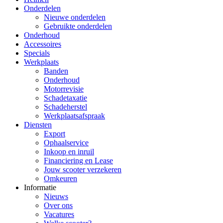
Onderdelen
Nieuwe onderdelen
Gebruikte onderdelen
Onderhoud
Accessoires
Specials
Werkplaats
Banden
Onderhoud
Motorrevisie
Schadetaxatie
Schadeherstel
Werkplaatsafspraak
Diensten
Export
Ophaalservice
Inkoop en inruil
Financiering en Lease
Jouw scooter verzekeren
Omkeuren
Informatie
Nieuws
Over ons
Vacatures