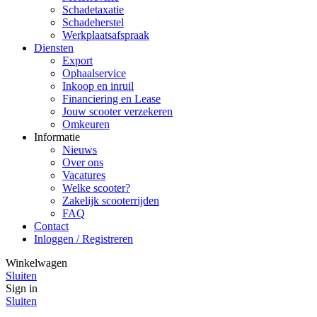
Schadetaxatie
Schadeherstel
Werkplaatsafspraak
Diensten
Export
Ophaalservice
Inkoop en inruil
Financiering en Lease
Jouw scooter verzekeren
Omkeuren
Informatie
Nieuws
Over ons
Vacatures
Welke scooter?
Zakelijk scooterrijden
FAQ
Contact
Inloggen / Registreren
Winkelwagen
Sluiten
Sign in
Sluiten