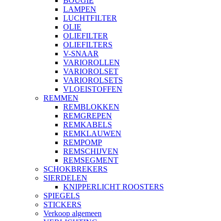
BOUGIE
LAMPEN
LUCHTFILTER
OLIE
OLIEFILTER
OLIEFILTERS
V-SNAAR
VARIOROLLEN
VARIOROLSET
VARIOROLSETS
VLOEISTOFFEN
REMMEN
REMBLOKKEN
REMGREPEN
REMKABELS
REMKLAUWEN
REMPOMP
REMSCHIJVEN
REMSEGMENT
SCHOKBREKERS
SIERDELEN
KNIPPERLICHT ROOSTERS
SPIEGELS
STICKERS
Verkoop algemeen