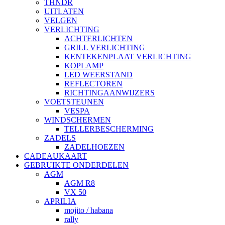
THNDR
UITLATEN
VELGEN
VERLICHTING
ACHTERLICHTEN
GRILL VERLICHTING
KENTEKENPLAAT VERLICHTING
KOPLAMP
LED WEERSTAND
REFLECTOREN
RICHTINGAANWIJZERS
VOETSTEUNEN
VESPA
WINDSCHERMEN
TELLERBESCHERMING
ZADELS
ZADELHOEZEN
CADEAUKAART
GEBRUIKTE ONDERDELEN
AGM
AGM R8
VX 50
APRILIA
mojito / habana
rally