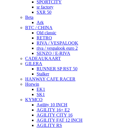
SPORTCITY
sr factory
SXR 50
Beta
Ark
BTC / CHINA
Old classic
RETRO
RIVA / VESPALOOK
riva / vespalook euro 2
SENZO / E-RIVA
CADEAUKAART
GILERA
RUNNER SP RST 50
Stalker
HANWAY CAFE RACER
Horwin
EK1
SK1
KYMCO
Agility 10 INCH
AGILITY 16+ E2
AGILITY CITY 16
AGILITY FAT 12 INCH
AGILITY RS