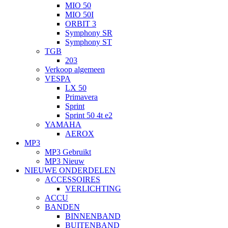
MIO 50
MIO 50I
ORBIT 3
Symphony SR
Symphony ST
TGB
203
Verkoop algemeen
VESPA
LX 50
Primavera
Sprint
Sprint 50 4t e2
YAMAHA
AEROX
MP3
MP3 Gebruikt
MP3 Nieuw
NIEUWE ONDERDELEN
ACCESSOIRES
VERLICHTING
ACCU
BANDEN
BINNENBAND
BUITENBAND