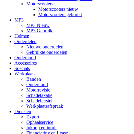
Motorscooters
Motorscooters nieuw
Motorscooters gebruikt
MP3
MP3 Nieuw
MP3 Gebruikt
Helmen
Onderdelen
Nieuwe onderdelen
Gebruikte onderdelen
Onderhoud
Accessoires
Specials
Werkplaats
Banden
Onderhoud
Motorrevisie
Schadetaxatie
Schadeherstel
Werkplaatsafspraak
Diensten
Export
Ophaalservice
Inkoop en inruil
Financiering en Lease