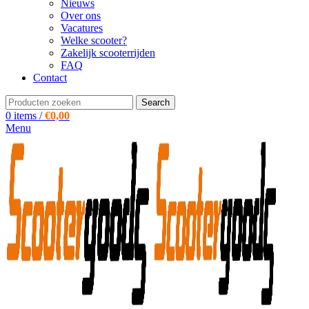
Nieuws
Over ons
Vacatures
Welke scooter?
Zakelijk scooterrijden
FAQ
Contact
Search
0
items
/
€
0,00
Menu