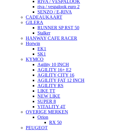
RIVA / VESPALOOK
riva / vespalook euro 2
SENZO / E-RIVA
CADEAUKAART
GILERA
RUNNER SP RST 50
Stalker
HANWAY CAFE RACER
Horwin
EK1
SK1
KYMCO
Agility 10 INCH
AGILITY 16+ E2
AGILITY CITY 16
AGILITY FAT 12 INCH
AGILITY RS
LIKE TT
NEW LIKE
SUPER 8
VITALITY 4T
OVERIGE MERKEN
Orion
RX 50
PEUGEOT