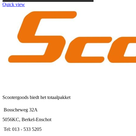
variaties.
Quick view
Deze
optie
kan
gekozen
worden
op
de
productpagina
Scootergoods biedt het totaalpakket
Bosscheweg 32A
5056KC, Berkel-Enschot
Tel: 013 - 533 5205