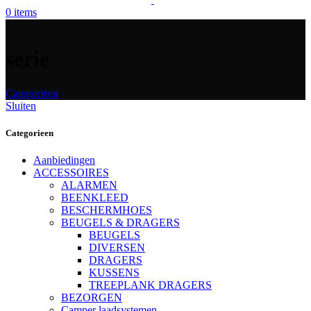
0
items
serie
Categorieen
Sluiten
Categorieen
Aanbiedingen
ACCESSOIRES
ALARMEN
BEENKLEED
BESCHERMHOES
BEUGELS & DRAGERS
BEUGELS
DIVERSEN
DRAGERS
KUSSENS
TREEPLANK DRAGERS
BEZORGEN
Camper laadsystemen