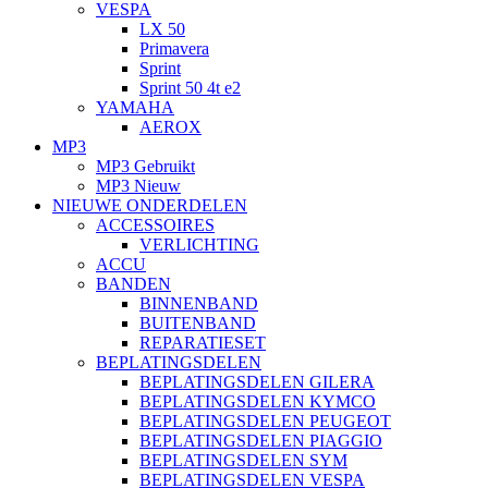
VESPA
LX 50
Primavera
Sprint
Sprint 50 4t e2
YAMAHA
AEROX
MP3
MP3 Gebruikt
MP3 Nieuw
NIEUWE ONDERDELEN
ACCESSOIRES
VERLICHTING
ACCU
BANDEN
BINNENBAND
BUITENBAND
REPARATIESET
BEPLATINGSDELEN
BEPLATINGSDELEN GILERA
BEPLATINGSDELEN KYMCO
BEPLATINGSDELEN PEUGEOT
BEPLATINGSDELEN PIAGGIO
BEPLATINGSDELEN SYM
BEPLATINGSDELEN VESPA