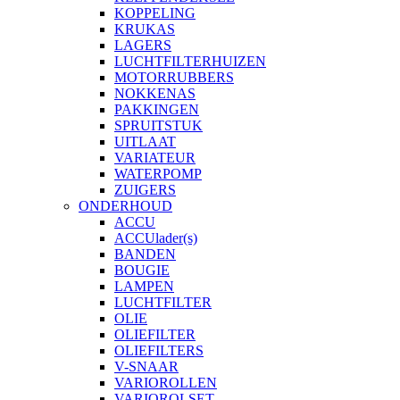
KOPPELING
KRUKAS
LAGERS
LUCHTFILTERHUIZEN
MOTORRUBBERS
NOKKENAS
PAKKINGEN
SPRUITSTUK
UITLAAT
VARIATEUR
WATERPOMP
ZUIGERS
ONDERHOUD
ACCU
ACCUlader(s)
BANDEN
BOUGIE
LAMPEN
LUCHTFILTER
OLIE
OLIEFILTER
OLIEFILTERS
V-SNAAR
VARIOROLLEN
VARIOROLSET