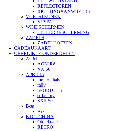
LED WEERSTAND
REFLECTOREN
RICHTINGAANWIJZERS
VOETSTEUNEN
VESPA
WINDSCHERMEN
TELLERBESCHERMING
ZADELS
ZADELHOEZEN
CADEAUKAART
GEBRUIKTE ONDERDELEN
AGM
AGM R8
VX 50
APRILIA
mojito / habana
rally
SPORTCITY
sr factory
SXR 50
Beta
Ark
BTC / CHINA
Old classic
RETRO