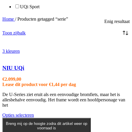
UQi Sport
Home
/
Producten getagged “serie”
Enig resultaat
Toon zijbalk
3 kleuren
NIU UQi
€
2.099,00
Lease dit product voor
€
1,44
per dag
De U-Series ziet eruit als een eenvoudige bromfiets, maar het is
allesbehalve eenvoudig. Het frame wordt een hoofdpersonage van
het
Dit
Opties selecteren
product
Breng mij op de hoogte zodra dit artikel weer op
heeft
voorraad is
meerdere