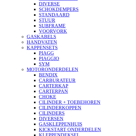
DIVERSE
SCHOKDEMPERS
STANDAARD
STUUR
SUBFRAME
VOORVORK
GASKABELS
HANDVATEN
KAPPENSETS
PIAGG
PIAGGIO
SYM
MOTORONDERDELEN
BENDIX
CARBURATEUR
CARTERKAP
CARTERPAN
CHOKE
CILINDER + TOEBEHOREN
CILINDERKOPPEN
CILINDERS
DIVERSEN
GASKLEPPENHUIS
KICKSTART ONDERDELEN
KLEPPENDEKSEL