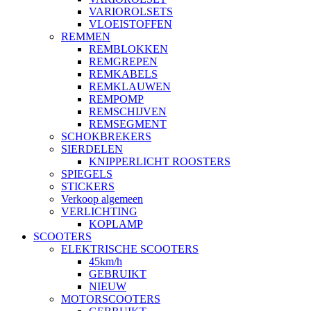
VARIOROLSETS
VLOEISTOFFEN
REMMEN
REMBLOKKEN
REMGREPEN
REMKABELS
REMKLAUWEN
REMPOMP
REMSCHIJVEN
REMSEGMENT
SCHOKBREKERS
SIERDELEN
KNIPPERLICHT ROOSTERS
SPIEGELS
STICKERS
Verkoop algemeen
VERLICHTING
KOPLAMP
SCOOTERS
ELEKTRISCHE SCOOTERS
45km/h
GEBRUIKT
NIEUW
MOTORSCOOTERS