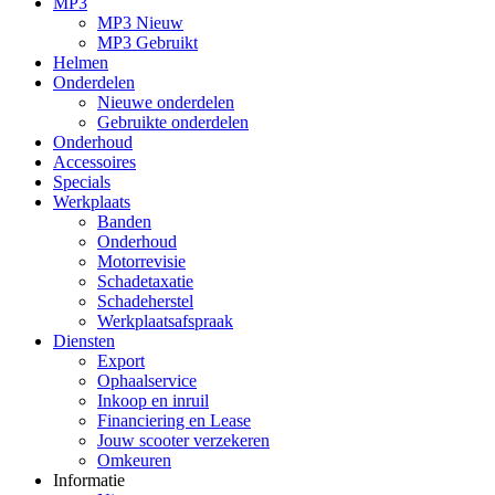
MP3
MP3 Nieuw
MP3 Gebruikt
Helmen
Onderdelen
Nieuwe onderdelen
Gebruikte onderdelen
Onderhoud
Accessoires
Specials
Werkplaats
Banden
Onderhoud
Motorrevisie
Schadetaxatie
Schadeherstel
Werkplaatsafspraak
Diensten
Export
Ophaalservice
Inkoop en inruil
Financiering en Lease
Jouw scooter verzekeren
Omkeuren
Informatie