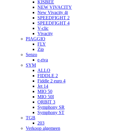
KISBEE
NEW VIVACITY
New Vivacity 4t
SPEEDFIGHT 2
SPEEDFIGHT 4
V-clic
Vivacity
PIAGGIO
FLY
Zip
Senzo
e-riva
SYM
ALLO
FIDDLE 2
Fiddle 2 euro 4
Jet 14
MIO 50
MIO 50I
ORBIT 3
Symphony SR
Symphony ST
TGB
203
Verkoop algemeen