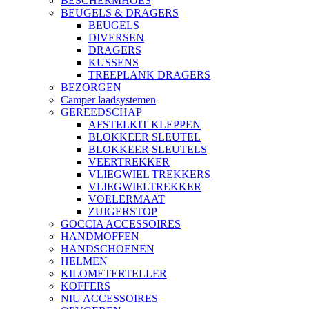
BESCHERMHOES
BEUGELS & DRAGERS
BEUGELS
DIVERSEN
DRAGERS
KUSSENS
TREEPLANK DRAGERS
BEZORGEN
Camper laadsystemen
GEREEDSCHAP
AFSTELKIT KLEPPEN
BLOKKEER SLEUTEL
BLOKKEER SLEUTELS
VEERTREKKER
VLIEGWIEL TREKKERS
VLIEGWIELTREKKER
VOELERMAAT
ZUIGERSTOP
GOCCIA ACCESSOIRES
HANDMOFFEN
HANDSCHOENEN
HELMEN
KILOMETERTELLER
KOFFERS
NIU ACCESSOIRES