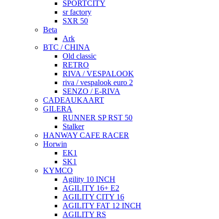
SPORTCITY
sr factory
SXR 50
Beta
Ark
BTC / CHINA
Old classic
RETRO
RIVA / VESPALOOK
riva / vespalook euro 2
SENZO / E-RIVA
CADEAUKAART
GILERA
RUNNER SP RST 50
Stalker
HANWAY CAFE RACER
Horwin
EK1
SK1
KYMCO
Agility 10 INCH
AGILITY 16+ E2
AGILITY CITY 16
AGILITY FAT 12 INCH
AGILITY RS