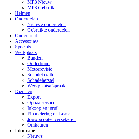
MP3 Nieuw
MP3 Gebruikt
Helmen
Onderdelen
Nieuwe onderdelen
Gebruikte onderdelen
Onderhoud
Accessoires
Specials
Werkplaats
Banden
Onderhoud
Motorrevisie
Schadetaxatie
Schadeherstel
Werkplaatsafspraak
Diensten
Export
Ophaalservice
Inkoop en inruil
Financiering en Lease
Jouw scooter verzekeren
Omkeuren
Informatie
Nieuws