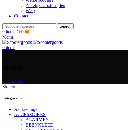
Welke scooter?
Zakelijk scooterrijden
FAQ
Contact
Search
0
items
/
€
0,00
Menu
0
items
shine
Categorieen
Sluiten
Categorieen
Aanbiedingen
ACCESSOIRES
ALARMEN
BEENKLEED