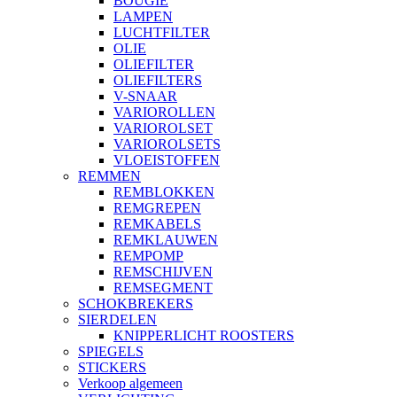
BOUGIE
LAMPEN
LUCHTFILTER
OLIE
OLIEFILTER
OLIEFILTERS
V-SNAAR
VARIOROLLEN
VARIOROLSET
VARIOROLSETS
VLOEISTOFFEN
REMMEN
REMBLOKKEN
REMGREPEN
REMKABELS
REMKLAUWEN
REMPOMP
REMSCHIJVEN
REMSEGMENT
SCHOKBREKERS
SIERDELEN
KNIPPERLICHT ROOSTERS
SPIEGELS
STICKERS
Verkoop algemeen