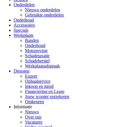
Onderdelen
Nieuwe onderdelen
Gebruikte onderdelen
Onderhoud
Accessoires
Specials
Werkplaats
Banden
Onderhoud
Motorrevisie
Schadetaxatie
Schadeherstel
Werkplaatsafspraak
Diensten
Export
Ophaalservice
Inkoop en inruil
Financiering en Lease
Jouw scooter verzekeren
Omkeuren
Informatie
Nieuws
Over ons
Vacatures