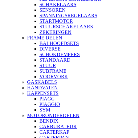
SCHAKELAARS
SENSOREN
SPANNINGSREGELAARS
STARTMOTOR
STUURSCHAKELAARS
ZEKERINGEN
FRAME DELEN
BALHOOFDSETS
DIVERSE
SCHOKDEMPERS
STANDAARD
STUUR
SUBFRAME
VOORVORK
GASKABELS
HANDVATEN
KAPPENSETS
PIAGG
PIAGGIO
SYM
MOTORONDERDELEN
BENDIX
CARBURATEUR
CARTERKAP
CARTERPAN