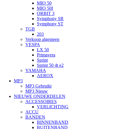
MIO 50
MIO 50I
ORBIT 3
Symphony SR
Symphony ST
TGB
203
Verkoop algemeen
VESPA
LX 50
Primavera
Sprint
Sprint 50 4t e2
YAMAHA
AEROX
MP3
MP3 Gebruikt
MP3 Nieuw
NIEUWE ONDERDELEN
ACCESSOIRES
VERLICHTING
ACCU
BANDEN
BINNENBAND
BUITENBAND