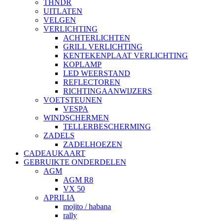
THNDR
UITLATEN
VELGEN
VERLICHTING
ACHTERLICHTEN
GRILL VERLICHTING
KENTEKENPLAAT VERLICHTING
KOPLAMP
LED WEERSTAND
REFLECTOREN
RICHTINGAANWIJZERS
VOETSTEUNEN
VESPA
WINDSCHERMEN
TELLERBESCHERMING
ZADELS
ZADELHOEZEN
CADEAUKAART
GEBRUIKTE ONDERDELEN
AGM
AGM R8
VX 50
APRILIA
mojito / habana
rally