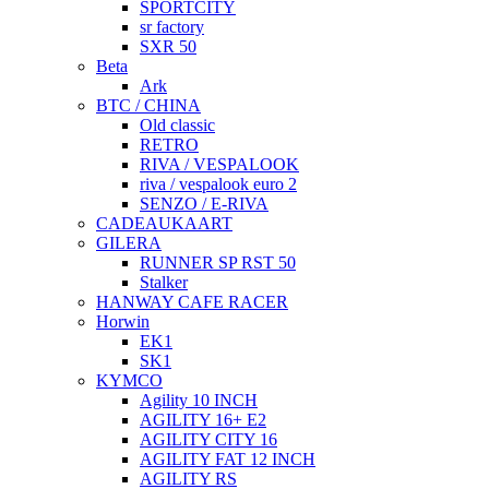
SPORTCITY
sr factory
SXR 50
Beta
Ark
BTC / CHINA
Old classic
RETRO
RIVA / VESPALOOK
riva / vespalook euro 2
SENZO / E-RIVA
CADEAUKAART
GILERA
RUNNER SP RST 50
Stalker
HANWAY CAFE RACER
Horwin
EK1
SK1
KYMCO
Agility 10 INCH
AGILITY 16+ E2
AGILITY CITY 16
AGILITY FAT 12 INCH
AGILITY RS