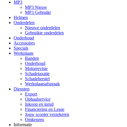
MP3
MP3 Nieuw
MP3 Gebruikt
Helmen
Onderdelen
Nieuwe onderdelen
Gebruikte onderdelen
Onderhoud
Accessoires
Specials
Werkplaats
Banden
Onderhoud
Motorrevisie
Schadetaxatie
Schadeherstel
Werkplaatsafspraak
Diensten
Export
Ophaalservice
Inkoop en inruil
Financiering en Lease
Jouw scooter verzekeren
Omkeuren
Informatie