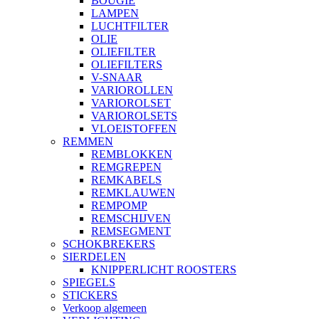
BOUGIE
LAMPEN
LUCHTFILTER
OLIE
OLIEFILTER
OLIEFILTERS
V-SNAAR
VARIOROLLEN
VARIOROLSET
VARIOROLSETS
VLOEISTOFFEN
REMMEN
REMBLOKKEN
REMGREPEN
REMKABELS
REMKLAUWEN
REMPOMP
REMSCHIJVEN
REMSEGMENT
SCHOKBREKERS
SIERDELEN
KNIPPERLICHT ROOSTERS
SPIEGELS
STICKERS
Verkoop algemeen