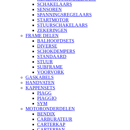
SCHAKELAARS
SENSOREN
SPANNINGSREGELAARS
STARTMOTOR
STUURSCHAKELAARS
ZEKERINGEN
FRAME DELEN
BALHOOFDSETS
DIVERSE
SCHOKDEMPERS
STANDAARD
STUUR
SUBFRAME
VOORVORK
GASKABELS
HANDVATEN
KAPPENSETS
PIAGG
PIAGGIO
SYM
MOTORONDERDELEN
BENDIX
CARBURATEUR
CARTERKAP
CARTERPAN