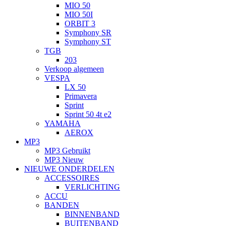
MIO 50
MIO 50I
ORBIT 3
Symphony SR
Symphony ST
TGB
203
Verkoop algemeen
VESPA
LX 50
Primavera
Sprint
Sprint 50 4t e2
YAMAHA
AEROX
MP3
MP3 Gebruikt
MP3 Nieuw
NIEUWE ONDERDELEN
ACCESSOIRES
VERLICHTING
ACCU
BANDEN
BINNENBAND
BUITENBAND