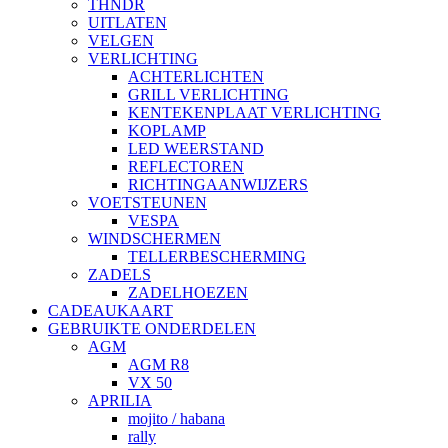
THNDR
UITLATEN
VELGEN
VERLICHTING
ACHTERLICHTEN
GRILL VERLICHTING
KENTEKENPLAAT VERLICHTING
KOPLAMP
LED WEERSTAND
REFLECTOREN
RICHTINGAANWIJZERS
VOETSTEUNEN
VESPA
WINDSCHERMEN
TELLERBESCHERMING
ZADELS
ZADELHOEZEN
CADEAUKAART
GEBRUIKTE ONDERDELEN
AGM
AGM R8
VX 50
APRILIA
mojito / habana
rally