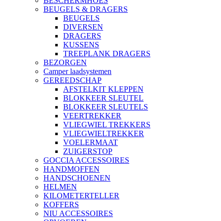
BESCHERMHOES
BEUGELS & DRAGERS
BEUGELS
DIVERSEN
DRAGERS
KUSSENS
TREEPLANK DRAGERS
BEZORGEN
Camper laadsystemen
GEREEDSCHAP
AFSTELKIT KLEPPEN
BLOKKEER SLEUTEL
BLOKKEER SLEUTELS
VEERTREKKER
VLIEGWIEL TREKKERS
VLIEGWIELTREKKER
VOELERMAAT
ZUIGERSTOP
GOCCIA ACCESSOIRES
HANDMOFFEN
HANDSCHOENEN
HELMEN
KILOMETERTELLER
KOFFERS
NIU ACCESSOIRES