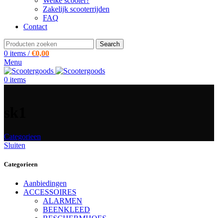
Welke scooter?
Zakelijk scooterrijden
FAQ
Contact
Search
0
items
/
€
0,00
Menu
0
items
sk1
Categorieen
Sluiten
Categorieen
Aanbiedingen
ACCESSOIRES
ALARMEN
BEENKLEED