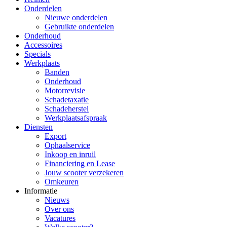
Onderdelen
Nieuwe onderdelen
Gebruikte onderdelen
Onderhoud
Accessoires
Specials
Werkplaats
Banden
Onderhoud
Motorrevisie
Schadetaxatie
Schadeherstel
Werkplaatsafspraak
Diensten
Export
Ophaalservice
Inkoop en inruil
Financiering en Lease
Jouw scooter verzekeren
Omkeuren
Informatie
Nieuws
Over ons
Vacatures