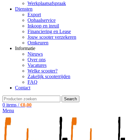
Werkplaatsafspraak
Diensten
Export
Ophaalservice
Inkoop en inruil
Financiering en Lease
Jouw scooter verzekeren
Omkeuren
Informatie
Nieuws
Over ons
Vacatures
Welke scooter?
Zakelijk scooterrijden
FAQ
Contact
Search
0
items
/
€
0,00
Menu