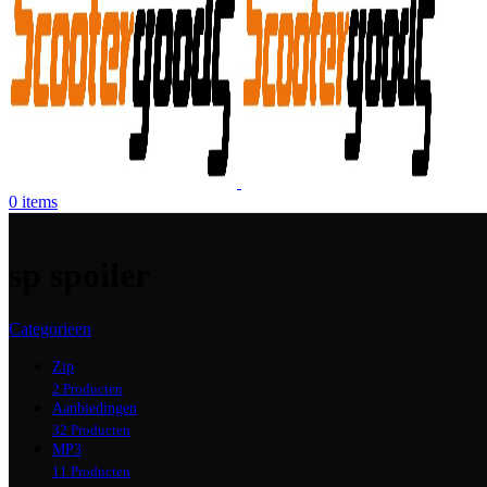
0
items
sp spoiler
Categorieen
Zip
2 Producten
Aanbiedingen
32 Producten
MP3
11 Producten