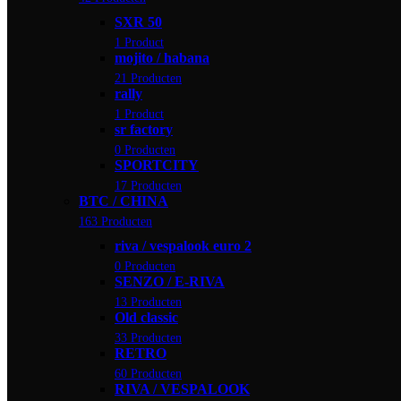
SXR 50
1 Product
mojito / habana
21 Producten
rally
1 Product
sr factory
0 Producten
SPORTCITY
17 Producten
BTC / CHINA
163 Producten
riva / vespalook euro 2
0 Producten
SENZO / E-RIVA
13 Producten
Old classic
33 Producten
RETRO
60 Producten
RIVA / VESPALOOK