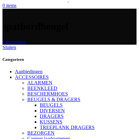
0
items
spatbordbeugel
Categorieen
Sluiten
Categorieen
Aanbiedingen
ACCESSOIRES
ALARMEN
BEENKLEED
BESCHERMHOES
BEUGELS & DRAGERS
BEUGELS
DIVERSEN
DRAGERS
KUSSENS
TREEPLANK DRAGERS
BEZORGEN
Camper laadsystemen