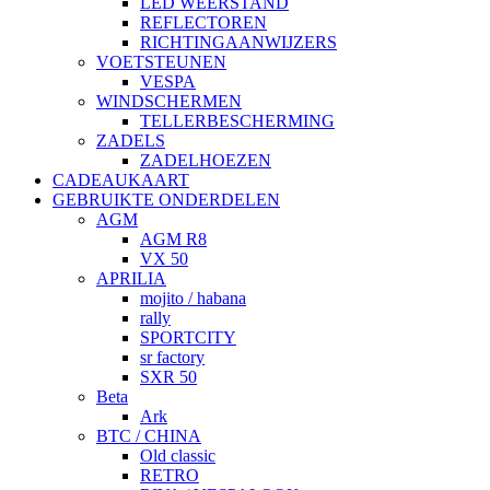
LED WEERSTAND
REFLECTOREN
RICHTINGAANWIJZERS
VOETSTEUNEN
VESPA
WINDSCHERMEN
TELLERBESCHERMING
ZADELS
ZADELHOEZEN
CADEAUKAART
GEBRUIKTE ONDERDELEN
AGM
AGM R8
VX 50
APRILIA
mojito / habana
rally
SPORTCITY
sr factory
SXR 50
Beta
Ark
BTC / CHINA
Old classic
RETRO