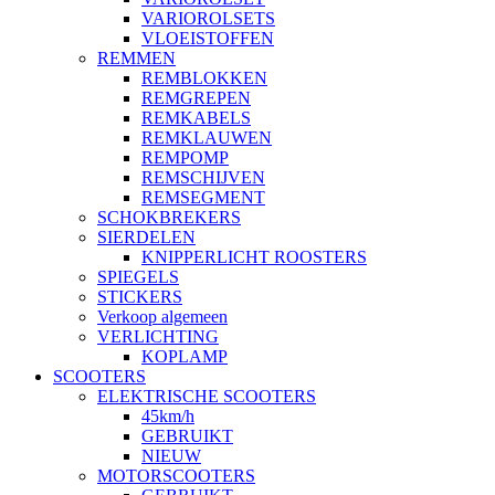
VARIOROLSETS
VLOEISTOFFEN
REMMEN
REMBLOKKEN
REMGREPEN
REMKABELS
REMKLAUWEN
REMPOMP
REMSCHIJVEN
REMSEGMENT
SCHOKBREKERS
SIERDELEN
KNIPPERLICHT ROOSTERS
SPIEGELS
STICKERS
Verkoop algemeen
VERLICHTING
KOPLAMP
SCOOTERS
ELEKTRISCHE SCOOTERS
45km/h
GEBRUIKT
NIEUW
MOTORSCOOTERS