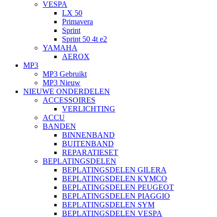
VESPA
LX 50
Primavera
Sprint
Sprint 50 4t e2
YAMAHA
AEROX
MP3
MP3 Gebruikt
MP3 Nieuw
NIEUWE ONDERDELEN
ACCESSOIRES
VERLICHTING
ACCU
BANDEN
BINNENBAND
BUITENBAND
REPARATIESET
BEPLATINGSDELEN
BEPLATINGSDELEN GILERA
BEPLATINGSDELEN KYMCO
BEPLATINGSDELEN PEUGEOT
BEPLATINGSDELEN PIAGGIO
BEPLATINGSDELEN SYM
BEPLATINGSDELEN VESPA