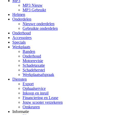
MP3
MP3 Nieuw
MP3 Gebruikt
Helmen
Onderdelen
Nieuwe onderdelen
Gebruikte onderdelen
Onderhoud
Accessoires
Specials
Werkplaats
Banden
Onderhoud
Motorrevisie
Schadetaxatie
Schadeherstel
Werkplaatsafspraak
Diensten
Export
Ophaalservice
Inkoop en inruil
Financiering en Lease
Jouw scooter verzekeren
Omkeuren
Informatie