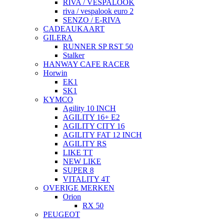
RIVA / VESPALOOK
riva / vespalook euro 2
SENZO / E-RIVA
CADEAUKAART
GILERA
RUNNER SP RST 50
Stalker
HANWAY CAFE RACER
Horwin
EK1
SK1
KYMCO
Agility 10 INCH
AGILITY 16+ E2
AGILITY CITY 16
AGILITY FAT 12 INCH
AGILITY RS
LIKE TT
NEW LIKE
SUPER 8
VITALITY 4T
OVERIGE MERKEN
Orion
RX 50
PEUGEOT