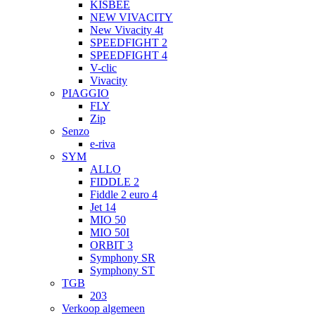
KISBEE
NEW VIVACITY
New Vivacity 4t
SPEEDFIGHT 2
SPEEDFIGHT 4
V-clic
Vivacity
PIAGGIO
FLY
Zip
Senzo
e-riva
SYM
ALLO
FIDDLE 2
Fiddle 2 euro 4
Jet 14
MIO 50
MIO 50I
ORBIT 3
Symphony SR
Symphony ST
TGB
203
Verkoop algemeen