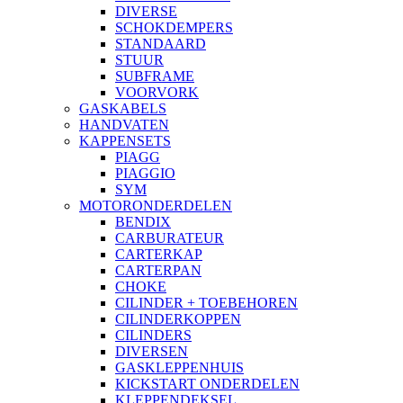
DIVERSE
SCHOKDEMPERS
STANDAARD
STUUR
SUBFRAME
VOORVORK
GASKABELS
HANDVATEN
KAPPENSETS
PIAGG
PIAGGIO
SYM
MOTORONDERDELEN
BENDIX
CARBURATEUR
CARTERKAP
CARTERPAN
CHOKE
CILINDER + TOEBEHOREN
CILINDERKOPPEN
CILINDERS
DIVERSEN
GASKLEPPENHUIS
KICKSTART ONDERDELEN
KLEPPENDEKSEL