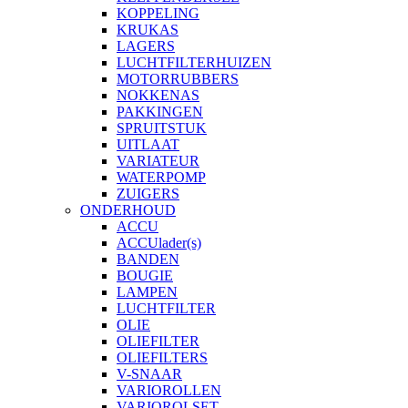
KOPPELING
KRUKAS
LAGERS
LUCHTFILTERHUIZEN
MOTORRUBBERS
NOKKENAS
PAKKINGEN
SPRUITSTUK
UITLAAT
VARIATEUR
WATERPOMP
ZUIGERS
ONDERHOUD
ACCU
ACCUlader(s)
BANDEN
BOUGIE
LAMPEN
LUCHTFILTER
OLIE
OLIEFILTER
OLIEFILTERS
V-SNAAR
VARIOROLLEN
VARIOROLSET