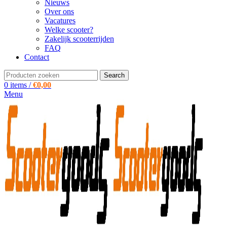
Nieuws
Over ons
Vacatures
Welke scooter?
Zakelijk scooterrijden
FAQ
Contact
Search
0
items
/
€
0,00
Menu