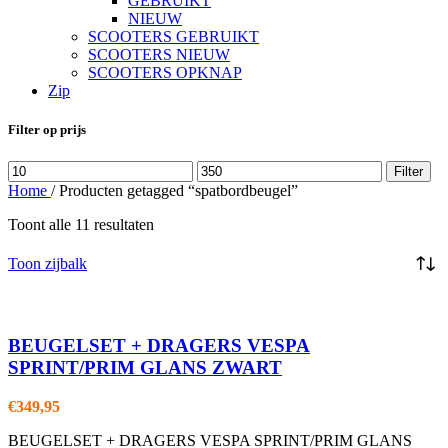
GEBRUIKT
NIEUW
SCOOTERS GEBRUIKT
SCOOTERS NIEUW
SCOOTERS OPKNAP
Zip
Filter op prijs
Min.
Max.
Filter
prijs
prijs
Home
/
Producten getagged “spatbordbeugel”
Toont alle 11 resultaten
Toon zijbalk
BEUGELSET + DRAGERS VESPA
SPRINT/PRIM GLANS ZWART
€
349,95
BEUGELSET + DRAGERS VESPA SPRINT/PRIM GLANS