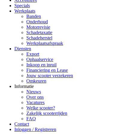
Accessoires
Specials
Werkplaats
Banden
Onderhoud
Motorrevisie
Schadetaxatie
Schadeherstel
Werkplaatsafspraak
Diensten
Export
Ophaalservice
Inkoop en inruil
Financiering en Lease
Jouw scooter verzekeren
Omkeuren
Informatie
Nieuws
Over ons
Vacatures
Welke scooter?
Zakelijk scooterrijden
FAQ
Contact
Inloggen / Registreren