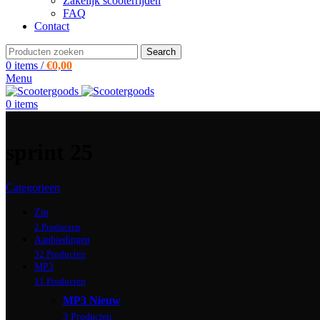
Zakelijk scooterrijden
FAQ
Contact
Search
0
items
/
€
0,00
Menu
0
items
sprint 25
Categorieen
Zip
2 Producten
Aanbiedingen
32 Producten
MP3
11 Producten
MP3 Nieuw
3 Producten