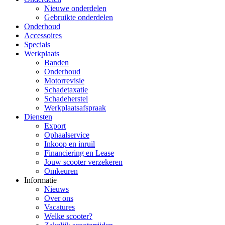
Nieuwe onderdelen
Gebruikte onderdelen
Onderhoud
Accessoires
Specials
Werkplaats
Banden
Onderhoud
Motorrevisie
Schadetaxatie
Schadeherstel
Werkplaatsafspraak
Diensten
Export
Ophaalservice
Inkoop en inruil
Financiering en Lease
Jouw scooter verzekeren
Omkeuren
Informatie
Nieuws
Over ons
Vacatures
Welke scooter?