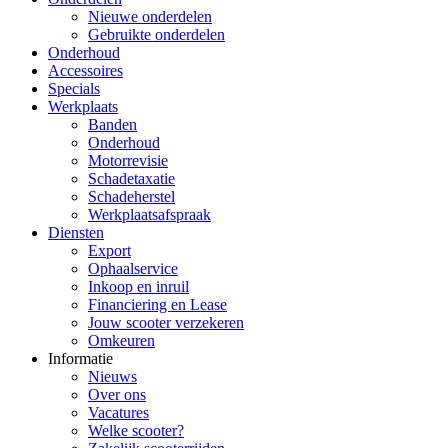
Nieuwe onderdelen
Gebruikte onderdelen
Onderhoud
Accessoires
Specials
Werkplaats
Banden
Onderhoud
Motorrevisie
Schadetaxatie
Schadeherstel
Werkplaatsafspraak
Diensten
Export
Ophaalservice
Inkoop en inruil
Financiering en Lease
Jouw scooter verzekeren
Omkeuren
Informatie
Nieuws
Over ons
Vacatures
Welke scooter?