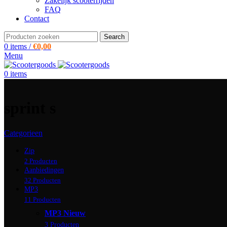
Zakelijk scooterrijden
FAQ
Contact
Search
0
items
/
€
0,00
Menu
0
items
sprint s
Categorieen
Zip
2 Producten
Aanbiedingen
32 Producten
MP3
11 Producten
MP3 Nieuw
3 Producten