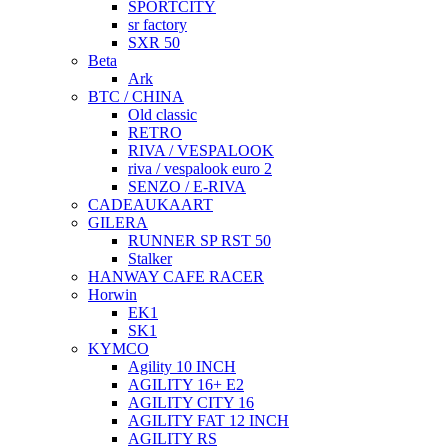
SPORTCITY
sr factory
SXR 50
Beta
Ark
BTC / CHINA
Old classic
RETRO
RIVA / VESPALOOK
riva / vespalook euro 2
SENZO / E-RIVA
CADEAUKAART
GILERA
RUNNER SP RST 50
Stalker
HANWAY CAFE RACER
Horwin
EK1
SK1
KYMCO
Agility 10 INCH
AGILITY 16+ E2
AGILITY CITY 16
AGILITY FAT 12 INCH
AGILITY RS