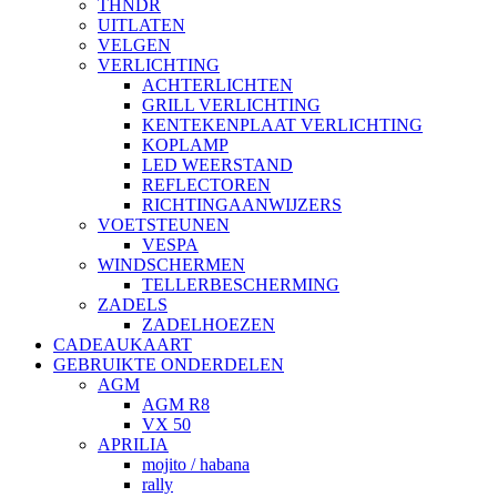
THNDR
UITLATEN
VELGEN
VERLICHTING
ACHTERLICHTEN
GRILL VERLICHTING
KENTEKENPLAAT VERLICHTING
KOPLAMP
LED WEERSTAND
REFLECTOREN
RICHTINGAANWIJZERS
VOETSTEUNEN
VESPA
WINDSCHERMEN
TELLERBESCHERMING
ZADELS
ZADELHOEZEN
CADEAUKAART
GEBRUIKTE ONDERDELEN
AGM
AGM R8
VX 50
APRILIA
mojito / habana
rally