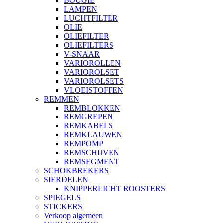
BOUGIE
LAMPEN
LUCHTFILTER
OLIE
OLIEFILTER
OLIEFILTERS
V-SNAAR
VARIOROLLEN
VARIOROLSET
VARIOROLSETS
VLOEISTOFFEN
REMMEN
REMBLOKKEN
REMGREPEN
REMKABELS
REMKLAUWEN
REMPOMP
REMSCHIJVEN
REMSEGMENT
SCHOKBREKERS
SIERDELEN
KNIPPERLICHT ROOSTERS
SPIEGELS
STICKERS
Verkoop algemeen