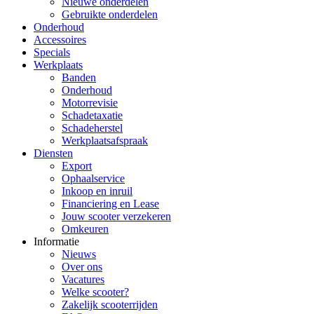
Nieuwe onderdelen
Gebruikte onderdelen
Onderhoud
Accessoires
Specials
Werkplaats
Banden
Onderhoud
Motorrevisie
Schadetaxatie
Schadeherstel
Werkplaatsafspraak
Diensten
Export
Ophaalservice
Inkoop en inruil
Financiering en Lease
Jouw scooter verzekeren
Omkeuren
Informatie
Nieuws
Over ons
Vacatures
Welke scooter?
Zakelijk scooterrijden