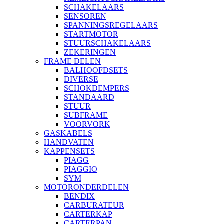
SCHAKELAARS
SENSOREN
SPANNINGSREGELAARS
STARTMOTOR
STUURSCHAKELAARS
ZEKERINGEN
FRAME DELEN
BALHOOFDSETS
DIVERSE
SCHOKDEMPERS
STANDAARD
STUUR
SUBFRAME
VOORVORK
GASKABELS
HANDVATEN
KAPPENSETS
PIAGG
PIAGGIO
SYM
MOTORONDERDELEN
BENDIX
CARBURATEUR
CARTERKAP
CARTERPAN