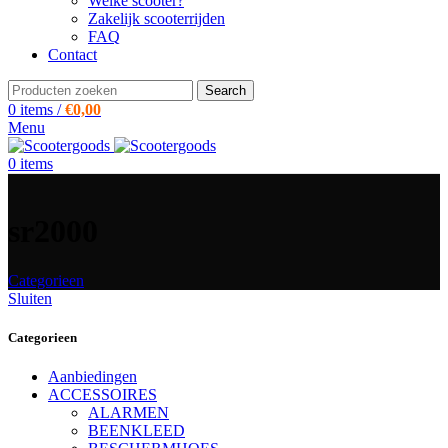
Welke scooter?
Zakelijk scooterrijden
FAQ
Contact
Search
0
items
/
€
0,00
Menu
0
items
sr2000
Categorieen
Sluiten
Categorieen
Aanbiedingen
ACCESSOIRES
ALARMEN
BEENKLEED