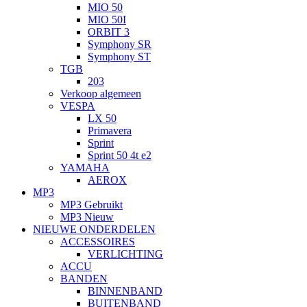
MIO 50
MIO 50I
ORBIT 3
Symphony SR
Symphony ST
TGB
203
Verkoop algemeen
VESPA
LX 50
Primavera
Sprint
Sprint 50 4t e2
YAMAHA
AEROX
MP3
MP3 Gebruikt
MP3 Nieuw
NIEUWE ONDERDELEN
ACCESSOIRES
VERLICHTING
ACCU
BANDEN
BINNENBAND
BUITENBAND