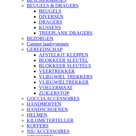
BESCHERMHOES
BEUGELS & DRAGERS
BEUGELS
DIVERSEN
DRAGERS
KUSSENS
TREEPLANK DRAGERS
BEZORGEN
Camper laadsystemen
GEREEDSCHAP
AFSTELKIT KLEPPEN
BLOKKEER SLEUTEL
BLOKKEER SLEUTELS
VEERTREKKER
VLIEGWIEL TREKKERS
VLIEGWIELTREKKER
VOELERMAAT
ZUIGERSTOP
GOCCIA ACCESSOIRES
HANDMOFFEN
HANDSCHOENEN
HELMEN
KILOMETERTELLER
KOFFERS
NIU ACCESSOIRES