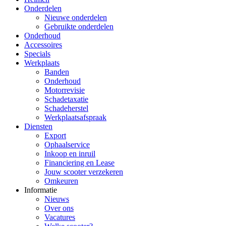
Onderdelen
Nieuwe onderdelen
Gebruikte onderdelen
Onderhoud
Accessoires
Specials
Werkplaats
Banden
Onderhoud
Motorrevisie
Schadetaxatie
Schadeherstel
Werkplaatsafspraak
Diensten
Export
Ophaalservice
Inkoop en inruil
Financiering en Lease
Jouw scooter verzekeren
Omkeuren
Informatie
Nieuws
Over ons
Vacatures