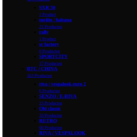
SXR 50
1 Product
mojito / habana
21 Producten
rally
1 Product
sr factory
0 Producten
SPORTCITY
17 Producten
BTC / CHINA
163 Producten
riva / vespalook euro 2
0 Producten
SENZO / E-RIVA
13 Producten
Old classic
33 Producten
RETRO
60 Producten
RIVA / VESPALOOK