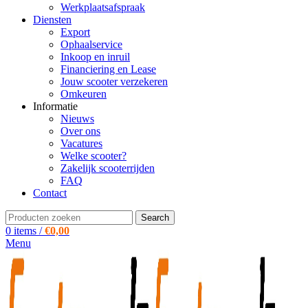
Werkplaatsafspraak
Diensten
Export
Ophaalservice
Inkoop en inruil
Financiering en Lease
Jouw scooter verzekeren
Omkeuren
Informatie
Nieuws
Over ons
Vacatures
Welke scooter?
Zakelijk scooterrijden
FAQ
Contact
Search
0
items
/
€
0,00
Menu