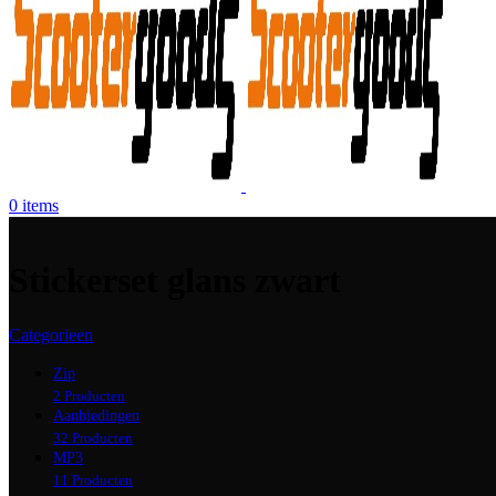
0
items
Stickerset glans zwart
Categorieen
Zip
2 Producten
Aanbiedingen
32 Producten
MP3
11 Producten