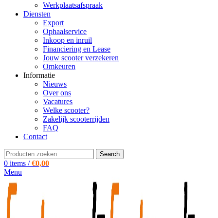
Werkplaatsafspraak
Diensten
Export
Ophaalservice
Inkoop en inruil
Financiering en Lease
Jouw scooter verzekeren
Omkeuren
Informatie
Nieuws
Over ons
Vacatures
Welke scooter?
Zakelijk scooterrijden
FAQ
Contact
Search
0
items
/
€
0,00
Menu