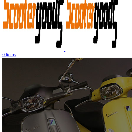
0
items