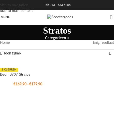
Tel: 013 - 533 5205
Skip to navigation
Skip to main content
MENU
Stratos
Categorieen
Home
Enig resultaat
Toon zijbalk
2 KLEUREN
Beon B707 Stratos
€
169,90
-
€
179,90