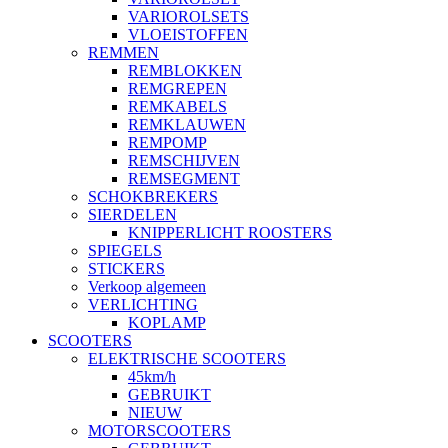
VARIOROLSETS
VLOEISTOFFEN
REMMEN
REMBLOKKEN
REMGREPEN
REMKABELS
REMKLAUWEN
REMPOMP
REMSCHIJVEN
REMSEGMENT
SCHOKBREKERS
SIERDELEN
KNIPPERLICHT ROOSTERS
SPIEGELS
STICKERS
Verkoop algemeen
VERLICHTING
KOPLAMP
SCOOTERS
ELEKTRISCHE SCOOTERS
45km/h
GEBRUIKT
NIEUW
MOTORSCOOTERS