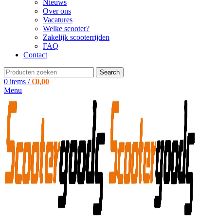
Nieuws
Over ons
Vacatures
Welke scooter?
Zakelijk scooterrijden
FAQ
Contact
Search
0
items
/
€
0,00
Menu