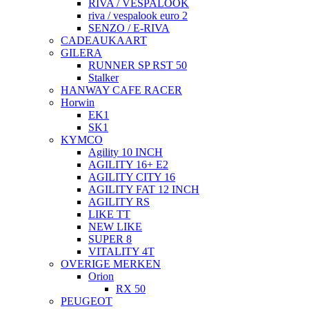
RIVA / VESPALOOK
riva / vespalook euro 2
SENZO / E-RIVA
CADEAUKAART
GILERA
RUNNER SP RST 50
Stalker
HANWAY CAFE RACER
Horwin
EK1
SK1
KYMCO
Agility 10 INCH
AGILITY 16+ E2
AGILITY CITY 16
AGILITY FAT 12 INCH
AGILITY RS
LIKE TT
NEW LIKE
SUPER 8
VITALITY 4T
OVERIGE MERKEN
Orion
RX 50
PEUGEOT