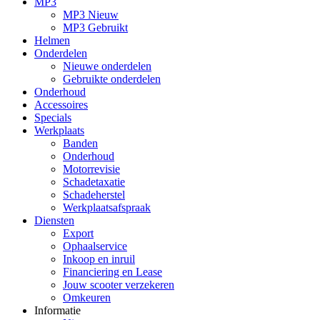
MP3
MP3 Nieuw
MP3 Gebruikt
Helmen
Onderdelen
Nieuwe onderdelen
Gebruikte onderdelen
Onderhoud
Accessoires
Specials
Werkplaats
Banden
Onderhoud
Motorrevisie
Schadetaxatie
Schadeherstel
Werkplaatsafspraak
Diensten
Export
Ophaalservice
Inkoop en inruil
Financiering en Lease
Jouw scooter verzekeren
Omkeuren
Informatie