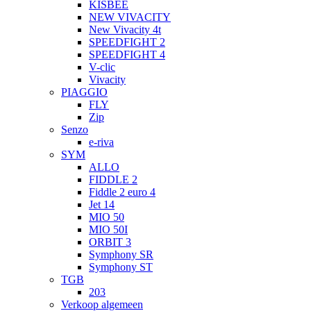
KISBEE
NEW VIVACITY
New Vivacity 4t
SPEEDFIGHT 2
SPEEDFIGHT 4
V-clic
Vivacity
PIAGGIO
FLY
Zip
Senzo
e-riva
SYM
ALLO
FIDDLE 2
Fiddle 2 euro 4
Jet 14
MIO 50
MIO 50I
ORBIT 3
Symphony SR
Symphony ST
TGB
203
Verkoop algemeen