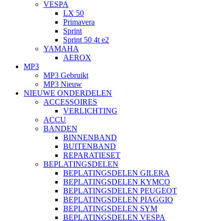
VESPA
LX 50
Primavera
Sprint
Sprint 50 4t e2
YAMAHA
AEROX
MP3
MP3 Gebruikt
MP3 Nieuw
NIEUWE ONDERDELEN
ACCESSOIRES
VERLICHTING
ACCU
BANDEN
BINNENBAND
BUITENBAND
REPARATIESET
BEPLATINGSDELEN
BEPLATINGSDELEN GILERA
BEPLATINGSDELEN KYMCO
BEPLATINGSDELEN PEUGEOT
BEPLATINGSDELEN PIAGGIO
BEPLATINGSDELEN SYM
BEPLATINGSDELEN VESPA