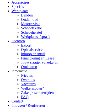
Accessoires
Specials
Werkplaats
Banden
Onderhoud
Motorrevisie
Schadetaxatie
Schadeherstel
Werkplaatsafspraak
Diensten
Export
Ophaalservice
Inkoop en inruil
Financiering en Lease
Jouw scooter verzekeren
Omkeuren
Informatie
Nieuws
Over ons
Vacatures
Welke scooter?
Zakelijk scooterrijden
FAQ
Contact
Inloggen / Registreren