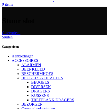
0
items
Stuur slot
Categorieen
Sluiten
Categorieen
Aanbiedingen
ACCESSOIRES
ALARMEN
BEENKLEED
BESCHERMHOES
BEUGELS & DRAGERS
BEUGELS
DIVERSEN
DRAGERS
KUSSENS
TREEPLANK DRAGERS
BEZORGEN
Camper laadsystemen