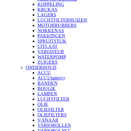
KOPPELING
KRUKAS
LAGERS
LUCHTFILTERHUIZEN
MOTORRUBBERS
NOKKENAS
PAKKINGEN
SPRUITSTUK
UITLAAT
VARIATEUR
WATERPOMP
ZUIGERS
ONDERHOUD
ACCU
ACCUlader(s)
BANDEN
BOUGIE
LAMPEN
LUCHTFILTER
OLIE
OLIEFILTER
OLIEFILTERS
V-SNAAR
VARIOROLLEN
VARIOROLSET