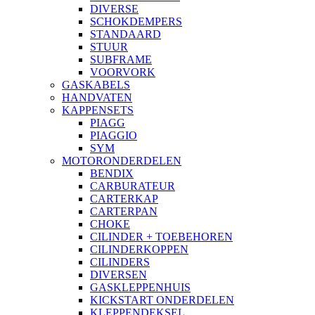
DIVERSE
SCHOKDEMPERS
STANDAARD
STUUR
SUBFRAME
VOORVORK
GASKABELS
HANDVATEN
KAPPENSETS
PIAGG
PIAGGIO
SYM
MOTORONDERDELEN
BENDIX
CARBURATEUR
CARTERKAP
CARTERPAN
CHOKE
CILINDER + TOEBEHOREN
CILINDERKOPPEN
CILINDERS
DIVERSEN
GASKLEPPENHUIS
KICKSTART ONDERDELEN
KLEPPENDEKSEL