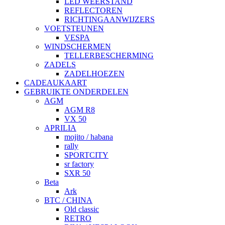
LED WEERSTAND
REFLECTOREN
RICHTINGAANWIJZERS
VOETSTEUNEN
VESPA
WINDSCHERMEN
TELLERBESCHERMING
ZADELS
ZADELHOEZEN
CADEAUKAART
GEBRUIKTE ONDERDELEN
AGM
AGM R8
VX 50
APRILIA
mojito / habana
rally
SPORTCITY
sr factory
SXR 50
Beta
Ark
BTC / CHINA
Old classic
RETRO