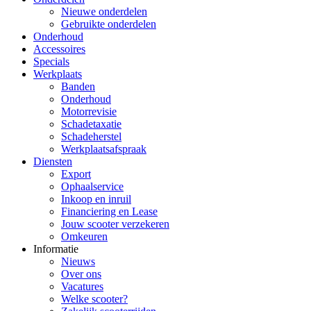
Nieuwe onderdelen
Gebruikte onderdelen
Onderhoud
Accessoires
Specials
Werkplaats
Banden
Onderhoud
Motorrevisie
Schadetaxatie
Schadeherstel
Werkplaatsafspraak
Diensten
Export
Ophaalservice
Inkoop en inruil
Financiering en Lease
Jouw scooter verzekeren
Omkeuren
Informatie
Nieuws
Over ons
Vacatures
Welke scooter?