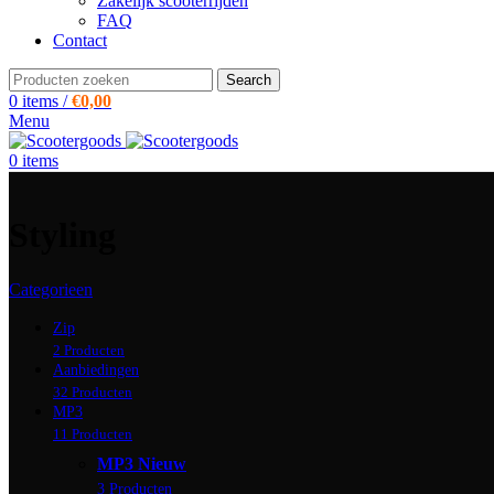
Zakelijk scooterrijden
FAQ
Contact
Search
0
items
/
€
0,00
Menu
0
items
Styling
Categorieen
Zip
2 Producten
Aanbiedingen
32 Producten
MP3
11 Producten
MP3 Nieuw
3 Producten