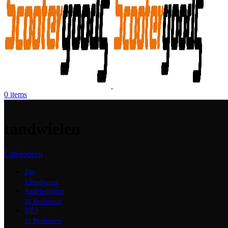
0
items
tandwielen
Categorieen
Zip
2 Producten
Aanbiedingen
32 Producten
MP3
11 Producten