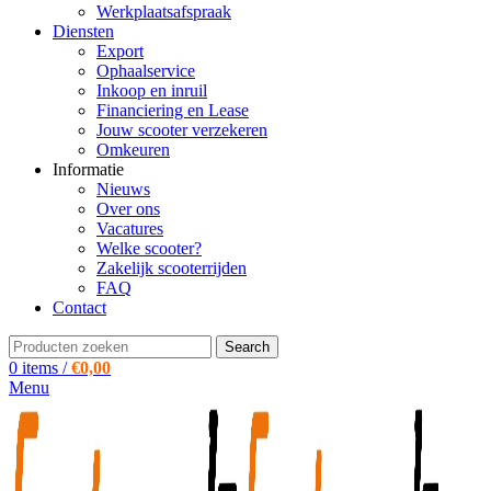
Werkplaatsafspraak
Diensten
Export
Ophaalservice
Inkoop en inruil
Financiering en Lease
Jouw scooter verzekeren
Omkeuren
Informatie
Nieuws
Over ons
Vacatures
Welke scooter?
Zakelijk scooterrijden
FAQ
Contact
Search
0
items
/
€
0,00
Menu