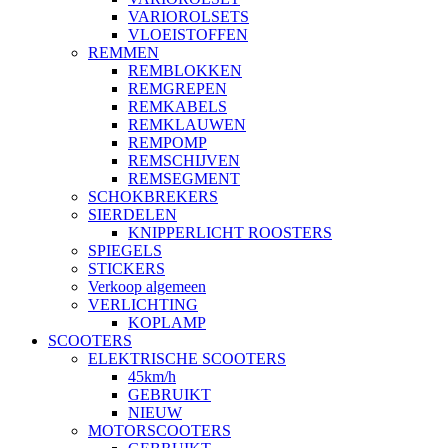
VARIOROLSETS
VLOEISTOFFEN
REMMEN
REMBLOKKEN
REMGREPEN
REMKABELS
REMKLAUWEN
REMPOMP
REMSCHIJVEN
REMSEGMENT
SCHOKBREKERS
SIERDELEN
KNIPPERLICHT ROOSTERS
SPIEGELS
STICKERS
Verkoop algemeen
VERLICHTING
KOPLAMP
SCOOTERS
ELEKTRISCHE SCOOTERS
45km/h
GEBRUIKT
NIEUW
MOTORSCOOTERS