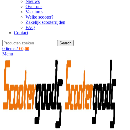
Nieuws
Over ons
Vacatures
Welke scooter?
Zakelijk scooterrijden
FAQ
Contact
Search
0
items
/
€
0,00
Menu