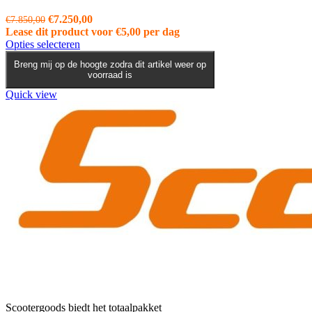
Oorspronkelijke
Huidige
€
7.250,00
€
7.850,00
prijs
prijs
Lease dit product voor
€
5,00
per dag
was:
Dit
is:
Opties selecteren
€7.850,00.
product
€7.250,00.
Breng mij op de hoogte zodra dit artikel weer op
heeft
voorraad is
meerdere
variaties.
Quick view
Deze
optie
kan
gekozen
worden
op
de
productpagina
Scootergoods biedt het totaalpakket