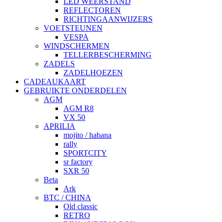
LED WEERSTAND
REFLECTOREN
RICHTINGAANWIJZERS
VOETSTEUNEN
VESPA
WINDSCHERMEN
TELLERBESCHERMING
ZADELS
ZADELHOEZEN
CADEAUKAART
GEBRUIKTE ONDERDELEN
AGM
AGM R8
VX 50
APRILIA
mojito / habana
rally
SPORTCITY
sr factory
SXR 50
Beta
Ark
BTC / CHINA
Old classic
RETRO