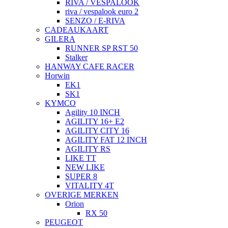
RIVA / VESPALOOK
riva / vespalook euro 2
SENZO / E-RIVA
CADEAUKAART
GILERA
RUNNER SP RST 50
Stalker
HANWAY CAFE RACER
Horwin
EK1
SK1
KYMCO
Agility 10 INCH
AGILITY 16+ E2
AGILITY CITY 16
AGILITY FAT 12 INCH
AGILITY RS
LIKE TT
NEW LIKE
SUPER 8
VITALITY 4T
OVERIGE MERKEN
Orion
RX 50
PEUGEOT