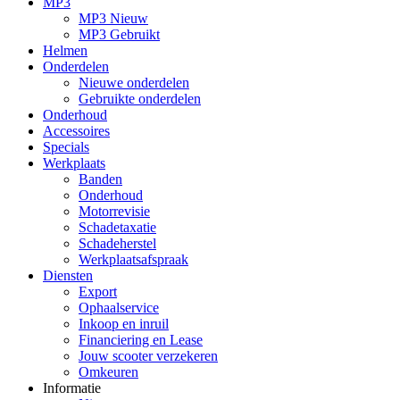
MP3
MP3 Nieuw
MP3 Gebruikt
Helmen
Onderdelen
Nieuwe onderdelen
Gebruikte onderdelen
Onderhoud
Accessoires
Specials
Werkplaats
Banden
Onderhoud
Motorrevisie
Schadetaxatie
Schadeherstel
Werkplaatsafspraak
Diensten
Export
Ophaalservice
Inkoop en inruil
Financiering en Lease
Jouw scooter verzekeren
Omkeuren
Informatie