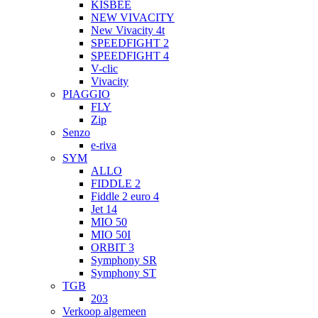
KISBEE
NEW VIVACITY
New Vivacity 4t
SPEEDFIGHT 2
SPEEDFIGHT 4
V-clic
Vivacity
PIAGGIO
FLY
Zip
Senzo
e-riva
SYM
ALLO
FIDDLE 2
Fiddle 2 euro 4
Jet 14
MIO 50
MIO 50I
ORBIT 3
Symphony SR
Symphony ST
TGB
203
Verkoop algemeen