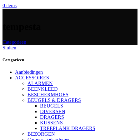
0
items
tempesta
Categorieen
Sluiten
Categorieen
Aanbiedingen
ACCESSOIRES
ALARMEN
BEENKLEED
BESCHERMHOES
BEUGELS & DRAGERS
BEUGELS
DIVERSEN
DRAGERS
KUSSENS
TREEPLANK DRAGERS
BEZORGEN
Camper laadsystemen