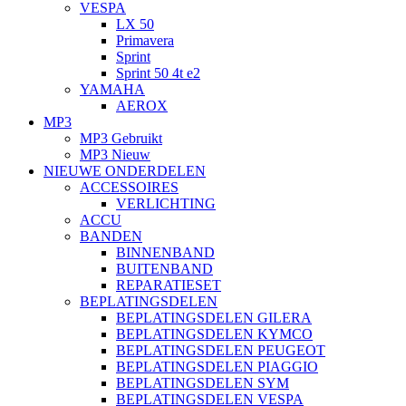
VESPA
LX 50
Primavera
Sprint
Sprint 50 4t e2
YAMAHA
AEROX
MP3
MP3 Gebruikt
MP3 Nieuw
NIEUWE ONDERDELEN
ACCESSOIRES
VERLICHTING
ACCU
BANDEN
BINNENBAND
BUITENBAND
REPARATIESET
BEPLATINGSDELEN
BEPLATINGSDELEN GILERA
BEPLATINGSDELEN KYMCO
BEPLATINGSDELEN PEUGEOT
BEPLATINGSDELEN PIAGGIO
BEPLATINGSDELEN SYM
BEPLATINGSDELEN VESPA