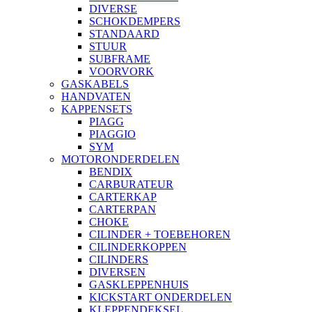
DIVERSE
SCHOKDEMPERS
STANDAARD
STUUR
SUBFRAME
VOORVORK
GASKABELS
HANDVATEN
KAPPENSETS
PIAGG
PIAGGIO
SYM
MOTORONDERDELEN
BENDIX
CARBURATEUR
CARTERKAP
CARTERPAN
CHOKE
CILINDER + TOEBEHOREN
CILINDERKOPPEN
CILINDERS
DIVERSEN
GASKLEPPENHUIS
KICKSTART ONDERDELEN
KLEPPENDEKSEL