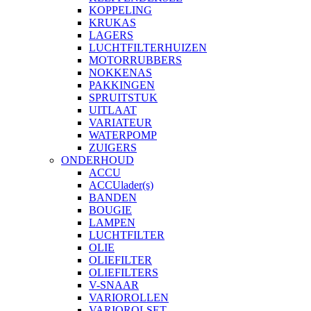
KOPPELING
KRUKAS
LAGERS
LUCHTFILTERHUIZEN
MOTORRUBBERS
NOKKENAS
PAKKINGEN
SPRUITSTUK
UITLAAT
VARIATEUR
WATERPOMP
ZUIGERS
ONDERHOUD
ACCU
ACCUlader(s)
BANDEN
BOUGIE
LAMPEN
LUCHTFILTER
OLIE
OLIEFILTER
OLIEFILTERS
V-SNAAR
VARIOROLLEN
VARIOROLSET